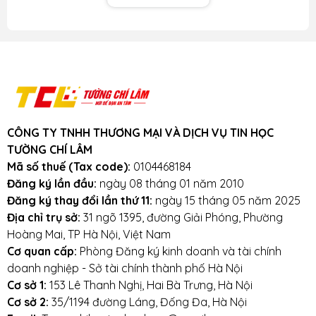
CÔNG TY TNHH THƯƠNG MẠI VÀ DỊCH VỤ TIN HỌC
TƯỜNG CHÍ LÂM
Mã số thuế (Tax code):
0104468184
Đăng ký lần đầu:
ngày 08 tháng 01 năm 2010
Vì sao nên mua Ổ Cứng SSD 120GB - 128GB tại
Đăng ký thay đổi lần thứ 11:
ngày 15 tháng 05 năm 2025
BanLaptop.vn
Địa chỉ trụ sở:
31 ngõ 1395, đường Giải Phóng, Phường
Hoàng Mai, TP Hà Nội, Việt Nam
Tường Chí Lâm - Nơi để bạn yên tâm
Cơ quan cấp:
Phòng Đăng ký kinh doanh và tài chính
doanh nghiệp - Sở tài chính thành phố Hà Nội
CAM KẾT 100% HÀNG
CHẤT LƯỢNG
Cơ sở 1:
153 Lê Thanh Nghị, Hai Bà Trưng, Hà Nội
Đối tác chính thức của các thương hiệu sản
Cơ sở 2:
35/1194 đường Láng, Đống Đa, Hà Nội
xuất nổi tiếng Thế giới như:
Kingston,