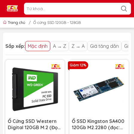
Trang chủ
/
Ổ cứng SSD 120GB - 128GB
Sắp xếp:
Mặc định
A → Z
Z → A
Giá tăng dần
Giá 
Giảm 12%
Ổ Cứng SSD Western
Ổ SSD Kingston SA400
Digital 120GB M.2 (Đọc:
120Gb M2.2280 (đọc:
545MB/s | Ghi:
500MB/s /ghi: