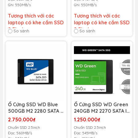
550MB/s)
550MB/s)
Ghi: 550MB/s
Ghi: 550MB/s
Tương thích với các
Tương thích với các
laptop có khe cắm SSD
laptop có khe cắm SSD
2.5inch
2.5inch
So sánh
So sánh
Bảo hành 36 tháng
-
Bảo hành 36 tháng
-
Cam kết bảo hành uy tín
Cam kết bảo hành uy tín
toàn quốc!
toàn quốc!
Lỗi 1 đổi 1 trong suốt thời
Lỗi 1 đổi 1 trong suốt thời
gian bảo hành
gian bảo hành
Ổ Cứng SSD WD Blue
Ổ Cứng SSD WD Green
500GB M2 2280 SATA III
240GB M2 2270 SATA III
(WDS5000G2B0B)
(WDS240G3G0B) (Đọc
2.750.000₫
1.250.000₫
(Đọc 560MB/s - Ghi
545MB/s - Ghi
Chuẩn SSD: 2.5inch
Chuẩn SSD: 2.5inch
530MB/s)
430MB/s)
Đọc: 560MB/s
Đọc: 545MB/s