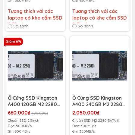
Ghi: 530MB/s
Ghi: 430MB/s
Tương thích với các
Tương thích với các
laptop có khe cắm SSD
laptop có khe cắm SSD
2.5inch
2.5inch
So sánh
So sánh
Bảo hành 36 tháng
-
Bảo hành 36 tháng
-
Giảm 6%
Cam kết bảo hành uy tín
Cam kết bảo hành uy tín
toàn quốc!
toàn quốc!
Lỗi 1 đổi 1 trong suốt thời
Lỗi 1 đổi 1 trong suốt thời
gian bảo hành
gian bảo hành
Ổ Cứng SSD Kingston
Ổ Cứng SSD Kingston
A400 120GB M2 2280
A400 240GB M2 2280
SATA III
SATA III
660.000₫
2.050.000₫
700.000₫
(SA400M8/120G) (Đọc
(SA400M8/240G)(Đọc
Chuẩn SSD: 2.5inch
Chuẩn SSD: M2 2280 SATA III
500MB/s - 350MB/s)
500MB/s - 350MB/s)
Đọc: 500MB/s
Đọc: 500MB/s
Ghi: 350MB/s
Ghi: 350MB/s