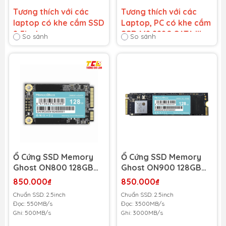
Tương thích với các
Tương thích với các
laptop có khe cắm SSD
Laptop, PC có khe cắm
2.5inch
SSD M2 2280 SATA III
So sánh
So sánh
Bảo hành 36 tháng
-
Bảo hành 36 tháng
-
Cam kết bảo hành uy tín
Cam kết bảo hành uy tín
toàn quốc!
toàn quốc!
Lỗi 1 đổi 1 trong suốt thời
Lỗi 1 đổi 1 trong suốt thời
gian bảo hành
gian bảo hành
Ổ Cứng SSD Memory
Ổ Cứng SSD Memory
Ghost ON800 128GB
Ghost ON900 128GB
M2 2280 SATAII
M2 2280 NVMe PCIe
850.000₫
850.000₫
(MGON800M22280128
Gen3x4
Chuẩn SSD: 2.5inch
Chuẩn SSD: 2.5inch
GB) (Đọc 550MB/s -
(MGON900M2NVME128
Đọc: 550MB/s
Đọc: 3500MB/s
Ghi 500MB/s)
GB) (Đọc 3500MB/s -
Ghi: 500MB/s
Ghi: 3000MB/s
Ghi 3000MB/s)