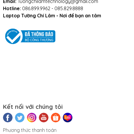
Email:
Tuongchilamtechnology@gmail.com
Western Digital, Memory Ghost
...
Hotline:
086.899.9962 - 085.829.8888
Nhà phân phối linh kiện lớn nhất miền Bắc
Laptop Tường Chí Lâm - Nơi để bạn an tâm
- Chuyên cung cấp phụ kiện cho các cửa
hàng máy tính trên toàn quốc.
Đội ngũ kỹ thuật viên chuyên nghiệp, dày
dặn kinh nghiệm.
Bạn có thể trực tiếp theo dõi kỹ thuật viên
thay, lắp linh kiện.
Bảo hành dài hạn - Hậu mãi tuyệt vời
Freeship
trong nội thành Hà Nội
Miễn phí
tư vấn
Bảo hành
dài hạn lên đến
36 tháng
1 ĐỔI 1 NGAY LẬP TỨC
trong thời gian bảo
hành khi phát sinh các lỗi của nhà sản xuất
Kết nối với chúng tôi
1. Giới thiệu về ổ cứng SSD
Phương thức thanh toán