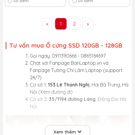
So sánh
So sánh
Bảo hành 36 tháng
-
Bảo hành 36 tháng
-
Cam kết bảo hành uy tín
Cam kết bảo hành uy tín
toàn quốc!
«
1
toàn quốc!
2
»
Lỗi 1 đổi 1 trong suốt thời
Lỗi 1 đổi 1 trong suốt thời
gian bảo hành
gian bảo hành
Tư vấn mua Ổ cứng SSD 120GB - 128GB
Gọi ngay: 0911390666 - 0865164697
Chat với
Fanpage BanLaptop.vn
và
Fanpage Tường Chí Lâm Laptop
(support
24/7)
Cơ sở 1:
153 Lê Thanh Nghị
, Hai Bà Trưng, Hà
Nội (
Xem đường đi
)
Cơ sở 2:
35/1194 đường Láng
, Đống Đa, Hà
Nội
Xem thêm