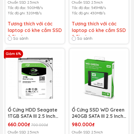
Chuẩn SSD: 2.5inch
Chuẩn SSD: 2.5inch
430MB/s)
Tốc độ đọc: 500MB/s
Tốc độ đọc: 545MB/s
Tốc độ ghi: 320MB/s
Tốc độ ghi: 430MB/s
Tương thích với các
Tương thích với các
laptop có khe cắm SSD
laptop có khe cắm SSD
2.5inch
2.5inch
So sánh
So sánh
Bảo hành 36 tháng
-
Bảo hành 36 tháng
-
Giảm 6%
Cam kết bảo hành uy tín
Cam kết bảo hành uy tín
toàn quốc!
toàn quốc!
Lỗi 1 đổi 1 trong suốt thời
Lỗi 1 đổi 1 trong suốt thời
gian bảo hành
gian bảo hành
Ổ Cứng HDD Seagate
Ổ Cứng SSD WD Green
1TGB SATA III 2.5 Inch
240GB SATA III 2.5 Inch
(Tốc Độ 5400 RPM)
(WDS240G3G0A) (Đọc
660.000₫
980.000₫
700.000₫
545MB/s - Ghi
Chuẩn SSD: 2.5inch
Chuẩn SSD: 2.5inch