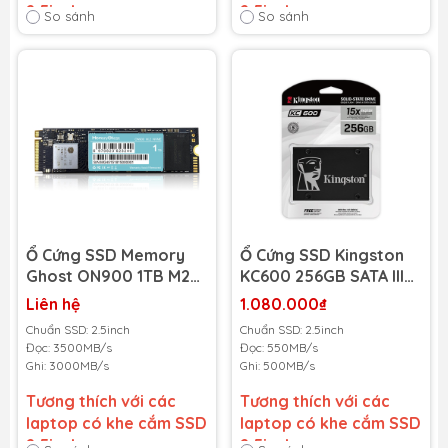
2.5inch
2.5inch
So sánh
So sánh
Bảo hành 36 tháng
-
Bảo hành 36 tháng
-
Cam kết bảo hành uy tín
Cam kết bảo hành uy tín
toàn quốc!
toàn quốc!
Lỗi 1 đổi 1 trong suốt thời
Lỗi 1 đổi 1 trong suốt thời
gian bảo hành
gian bảo hành
Ổ Cứng SSD Memory
Ổ Cứng SSD Kingston
Ghost ON900 1TB M2
KC600 256GB SATA III
2280 NVMe PCIe
2.5 Inch
Liên hệ
1.080.000₫
Gen3x4
(SKC600/256G) (Đọc
Chuẩn SSD: 2.5inch
Chuẩn SSD: 2.5inch
(MGON900M2NVME1TB
550MB/s - Ghi
Đọc: 3500MB/s
Đọc: 550MB/s
) (Đọc 3500MB/s - Ghi
500MB/s)
Ghi: 3000MB/s
Ghi: 500MB/s
3000MB/s)
Tương thích với các
Tương thích với các
laptop có khe cắm SSD
laptop có khe cắm SSD
2.5inch
2.5inch