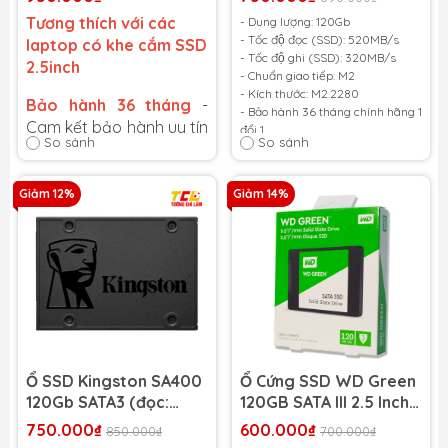
430MB/s)
520MB/s /ghi:
Tương thích với các
- Dung lượng: 120Gb
320MB/s)
- Tốc độ đọc (SSD): 520MB/s
laptop có khe cắm SSD
- Tốc độ ghi (SSD): 320MB/s
2.5inch
- Chuẩn giao tiếp: M2
- Kích thước: M2.2280
Bảo hành 36 tháng
-
- Bảo hành 36 tháng chính hãng 1
Cam kết bảo hành uy tín
đổi 1
So sánh
So sánh
toàn quốc!
- Giá trên chưa bao gồm lắp và
cài win
Lỗi 1 đổi 1 trong suốt thời
gian bảo hành
Giảm 12%
Giảm 14%
Ổ SSD Kingston SA400
Ổ Cứng SSD WD Green
120Gb SATA3 (đọc:
120GB SATA III 2.5 Inch
500MB/s /ghi:
(WDS120G2G0A) (Đọc
750.000₫
600.000₫
850.000₫
700.000₫
320MB/s)
545MB/s - Ghi