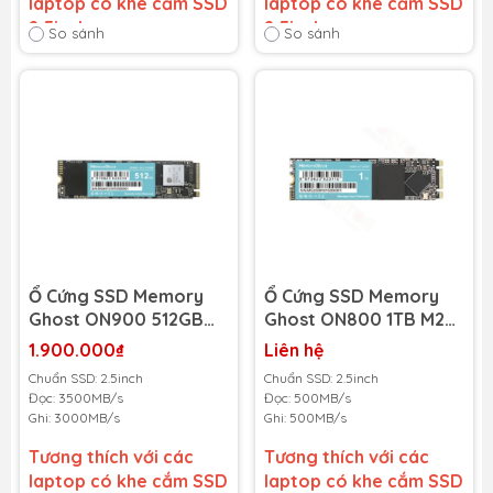
laptop có khe cắm SSD
laptop có khe cắm SSD
2.5inch
2.5inch
So sánh
So sánh
Bảo hành 36 tháng
-
Bảo hành 36 tháng
-
Cam kết bảo hành uy tín
Cam kết bảo hành uy tín
toàn quốc!
toàn quốc!
Lỗi 1 đổi 1 trong suốt thời
Lỗi 1 đổi 1 trong suốt thời
gian bảo hành
gian bảo hành
Ổ Cứng SSD Memory
Ổ Cứng SSD Memory
Ghost ON900 512GB
Ghost ON800 1TB M2
M2 2280 NVMe PCIe
2280 SATA III
1.900.000₫
Liên hệ
Gen3x4
(MGON800M22801TB)
Chuẩn SSD: 2.5inch
Chuẩn SSD: 2.5inch
(MGON900M2NVME512
) (Đọc 500MB/s - Ghi
Đọc: 3500MB/s
Đọc: 500MB/s
GB) (Đọc 3500MB/s -
500MB/s)
Ghi: 3000MB/s
Ghi: 500MB/s
Ghi 3000MB/s)
Tương thích với các
Tương thích với các
laptop có khe cắm SSD
laptop có khe cắm SSD