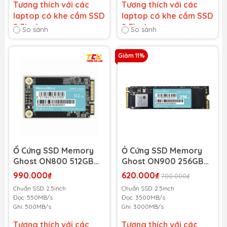
Tương thích với các
Tương thích với các
laptop có khe cắm SSD
laptop có khe cắm SSD
2.5inch
2.5inch
So sánh
So sánh
Bảo hành 36 tháng
-
Bảo hành 36 tháng
-
Giảm 11%
Cam kết bảo hành uy tín
Cam kết bảo hành uy tín
toàn quốc!
toàn quốc!
Lỗi 1 đổi 1 trong suốt thời
Lỗi 1 đổi 1 trong suốt thời
gian bảo hành
gian bảo hành
Ổ Cứng SSD Memory
Ỏ Cứng SSD Memory
Ghost ON800 512GB
Ghost ON900 256GB
M2 2280 SATA III
M2 2280 NVMe PCIe
990.000₫
620.000₫
700.000₫
(MGON800M22280512
Gen3x4
Chuẩn SSD: 2.5inch
Chuẩn SSD: 2.5inch
GB) (Đọc 550MB/s -
(MGON900M2NVME256
Đọc: 550MB/s
Đọc: 3500MB/s
Ghi 500MB/s)
GB) (Đọc 3500MB/s -
Ghi: 500MB/s
Ghi: 3000MB/s
Ghi 3000MB/s)
Tương thích với các
Tương thích với các