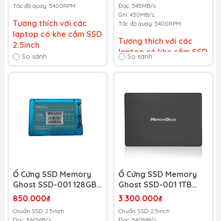
430MB/s)
Tốc độ quay: 5400RPM
Đọc: 545MB/s
Ghi: 430MB/s
Tương thích với các
Tốc độ quay: 5400RPM
laptop có khe cắm SSD
Tương thích với các
2.5inch
laptop có khe cắm SSD
So sánh
So sánh
2.5inch
Bảo hành 36 tháng
-
Cam kết bảo hành uy tín
Bảo hành 36 tháng
-
toàn quốc!
Cam kết bảo hành uy tín
Lỗi 1 đổi 1 trong suốt thời
toàn quốc!
gian bảo hành
Lỗi 1 đổi 1 trong suốt thời
gian bảo hành
Ổ Cứng SSD Memory
Ổ Cứng SSD Memory
Ghost SSD-001 128GB
Ghost SSD-001 1TB
SATA III 2.5 Inch
SATA III 2.5 Inch
850.000₫
3.300.000₫
(MGSSD-001128GB)
(MGSSD-0011TB) (Đọc
Chuẩn SSD: 2.5inch
Chuẩn SSD: 2.5inch
(Đọc 560MB/s - Ghi
540MB/s - Ghi
Đọc: 560MB/s
Đọc: 540MB/s