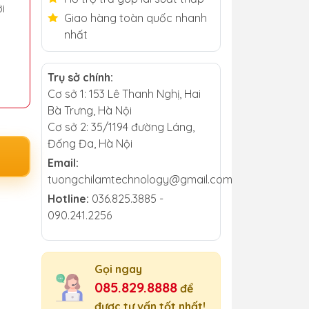
i
Giao hàng toàn quốc nhanh
nhất
Trụ sở chính:
Cơ sở 1: 153 Lê Thanh Nghị, Hai
Bà Trưng, Hà Nội
Cơ sở 2: 35/1194 đường Láng,
Đống Đa, Hà Nội
Email:
tuongchilamtechnology@gmail.com
Hotline:
036.825.3885 -
090.241.2256
Gọi ngay
085.829.8888
để
được tư vấn tốt nhất!