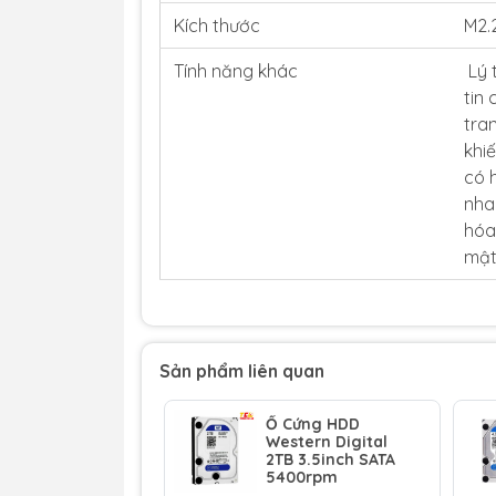
Kích thước
M2.
Tính năng khác
Lý 
tin
tra
khi
có 
nha
hóa
mật
Sản phẩm liên quan
Ổ Cứng HDD
Western Digital
2TB 3.5inch SATA
5400rpm