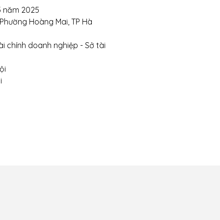
5 năm 2025
, Phường Hoàng Mai, TP Hà
i chính doanh nghiệp - Sở tài
ội
i
 chuyển và giao
Chính sách thanh toán
Chính sá
ận