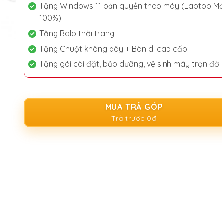
Tặng Windows 11 bản quyền theo máy (Laptop Mớ
100%)
Tặng Balo thời trang
Tặng Chuột không dây + Bàn di cao cấp
Tặng gói cài đặt, bảo dưỡng, vệ sinh máy trọn đời
MUA TRẢ GÓP
Trả trước 0đ