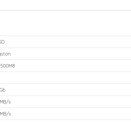
SSD
gston
V500M8
Gb
MB/s
MB/s