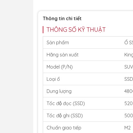
Thông tin chi tiết
THÔNG SỐ KỸ THUẬT
Sản phẩm
Ổ 
Hãng sản xuất
Kin
Model (P/N)
SU
Loại ổ
SSD
Dung lượng
480
Tốc độ đọc (SSD)
520
Tốc độ ghi (SSD)
500
Chuẩn giao tiếp
M2