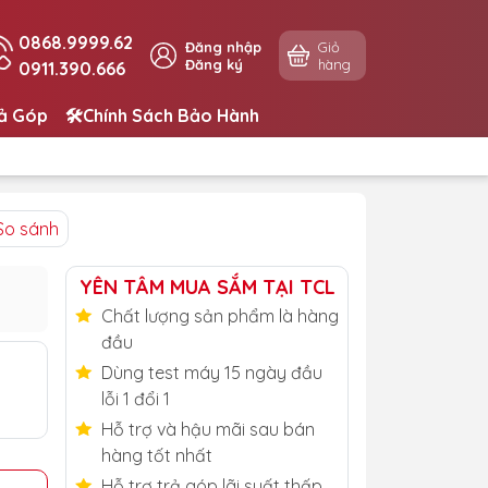
0868.9999.62
Đăng nhập
Giỏ
Đăng ký
hàng
0911.390.666
rả Góp
🛠️Chính Sách Bảo Hành
So sánh
YÊN TÂM MUA SẮM TẠI TCL
Chất lượng sản phẩm là hàng
đầu
Dùng test máy 15 ngày đầu
lỗi 1 đổi 1
Hỗ trợ và hậu mãi sau bán
hàng tốt nhất
Hỗ trợ trả góp lãi suất thấp