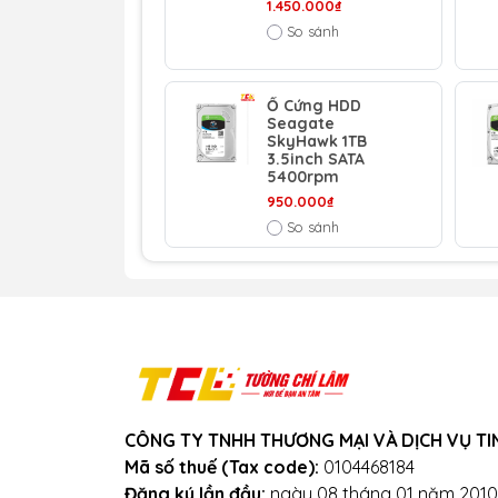
1.450.000₫
So sánh
Ổ Cứng HDD
Seagate
SkyHawk 1TB
3.5inch SATA
5400rpm
950.000₫
So sánh
CÔNG TY TNHH THƯƠNG MẠI VÀ DỊCH VỤ TI
Mã số thuế (Tax code):
0104468184
Đăng ký lần đầu:
ngày 08 tháng 01 năm 2010