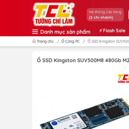
Hệ thống cửa hàng
(2 chi nhánh)
⚡️ Flash Sale
Danh mục sản phẩm
Trang chủ
/
Ổ Cứng PC
/
Ổ SSD Kingston SUV50
Ổ SSD Kingston SUV500M8 480Gb M2.