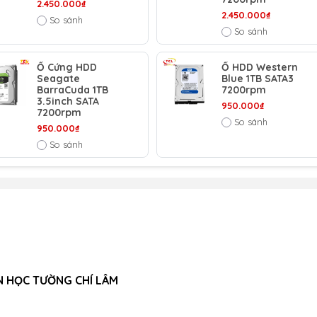
2.450.000₫
2.450.000₫
So sánh
So sánh
Ổ Cứng HDD
Ổ HDD Western
Seagate
Blue 1TB SATA3
BarraCuda 1TB
7200rpm
3.5inch SATA
950.000₫
7200rpm
So sánh
950.000₫
So sánh
N HỌC TƯỜNG CHÍ LÂM