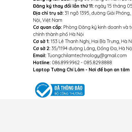
Đăng ký thay đổi lần thứ 11:
ngày 15 tháng 0
Địa chỉ trụ sở:
31 ngõ 1395, đường Giải Phóng
Nội, Việt Nam
Cơ quan cấp:
Phòng Đăng ký kinh doanh và tà
chính thành phố Hà Nội
Cơ sở 1:
153 Lê Thanh Nghị, Hai Bà Trưng, Hà N
Cơ sở 2:
35/1194 đường Láng, Đống Đa, Hà Nộ
Email:
Tuongchilamtechnology@gmail.com
Hotline:
086.899.9962 - 085.829.8888
Laptop Tường Chí Lâm - Nơi để bạn an tâm
Điều kiện giao dịch chung
Chính sách vận
nh