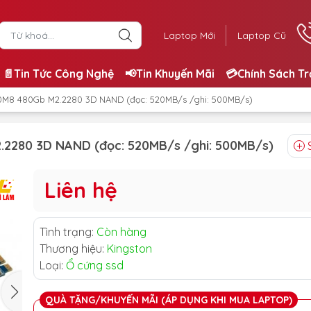
Laptop Mới
Laptop Cũ
📄Tin Tức Công Nghệ
📢Tin Khuyến Mãi
💳Chính Sách T
0M8 480Gb M2.2280 3D NAND (đọc: 520MB/s /ghi: 500MB/s)
2280 3D NAND (đọc: 520MB/s /ghi: 500MB/s)
Liên hệ
Tình trạng:
Còn hàng
Thương hiệu:
Kingston
Loại:
Ổ cứng ssd
QUÀ TẶNG/KHUYẾN MÃI (ÁP DỤNG KHI MUA LAPTOP)