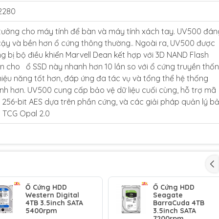
2280
tưởng cho máy tính để bàn và máy tính xách tay. UV500 đán
 cậy và bền hơn ổ cứng thông thường.. Ngoài ra, UV500 được
ng bị bộ điều khiển Marvell Dean kết hợp với 3D NAND Flash
ến cho ổ SSD này nhanh hơn 10 lần so với ổ cứng truyền thốn
hiệu năng tốt hơn, đáp ứng đa tác vụ và tổng thể hệ thống
nh hơn. UV500 cung cấp bảo vệ dữ liệu cuối cùng, hỗ trợ mã
 256-bit AES dựa trên phần cứng, và các giải pháp quản lý b
 TCG Opal 2.0
Ổ Cứng HDD
Ổ Cứng HDD
Western Digital
Seagate
4TB 3.5inch SATA
BarraCuda 4TB
5400rpm
3.5inch SATA
7200rpm