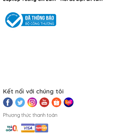
Tắt máy khi không sử dụng.
Mọi yêu cầu đặt hàng, hỗ trợ tư vấn sản
phẩm xin liên hệ qua hotline:
0911390666 – 02438684912
Hoặc qua trực tiếp cửa hàng:
Địa chỉ: Số 153 Lê Thanh Nghị- Phường
Đồng Tâm- Quận Hai Bà Trưng- Hà Nội.
Kết nối với chúng tôi
Website:
https://tuongchilam.com
Phương thức thanh toán