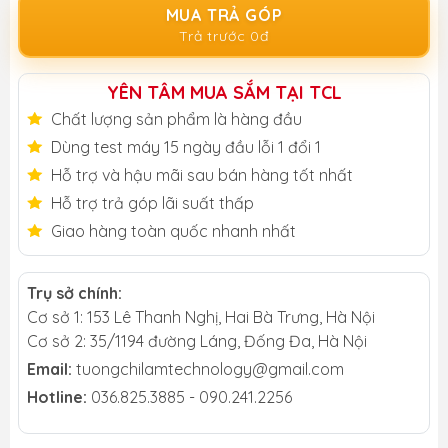
MUA TRẢ GÓP
Trả trước 0đ
YÊN TÂM MUA SẮM TẠI TCL
Chất lượng sản phẩm là hàng đầu
Dùng test máy 15 ngày đầu lỗi 1 đổi 1
Hỗ trợ và hậu mãi sau bán hàng tốt nhất
Hỗ trợ trả góp lãi suất thấp
Giao hàng toàn quốc nhanh nhất
Trụ sở chính:
Cơ sở 1: 153 Lê Thanh Nghị, Hai Bà Trưng, Hà Nội
Cơ sở 2: 35/1194 đường Láng, Đống Đa, Hà Nội
Email:
tuongchilamtechnology@gmail.com
Hotline:
036.825.3885 - 090.241.2256