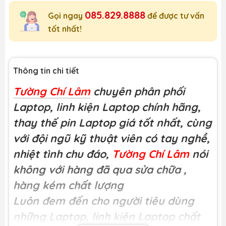
085.829.8888
Gọi ngay
để được tư vấn
tốt nhất!
Thông tin chi tiết
Tường Chí Lâm
chuyên phân phối
Laptop, linh kiện Laptop chính hãng,
thay thế pin Laptop giá tốt nhất, cùng
với đội ngũ kỹ thuật viên có tay nghề,
nhiệt tình chu đáo,
Tường Chí Lâm
nói
không với hàng đã qua sửa chữa
,
hàng kém chất lượng
Luôn đem đến cho người tiêu dùng
những Laptop, linh kiện Laptop chất