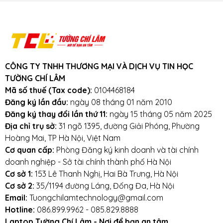
Khuyến mãi: Hỗ trợ phí ship cho đơn
hàng từ 1 triệu trở lên trong bán kính
3km.
Cam kết:
Tường Chí Lâm
chỉ bán hàng
chất lượng cao. Với tiêu chí chất lượng là
hàng đầu, chúng thôi cam kết không bán
CÔNG TY TNHH THƯƠNG MẠI VÀ DỊCH VỤ TIN HỌC
hàng kém chất lượng, gây ảnh hưởng
TƯỜNG CHÍ LÂM
đến laptop của khách hàng.
Tường Chí
Mã số thuế (Tax code):
0104468184
Lâm
– Điểm 10 cho sự tin cậy
Đăng ký lần đầu:
ngày 08 tháng 01 năm 2010
Đăng ký thay đổi lần thứ 11:
ngày 15 tháng 05 năm 2025
Lưu ý khi sử dụng pin laptop:
Địa chỉ trụ sở:
31 ngõ 1395, đường Giải Phóng, Phường
Hoàng Mai, TP Hà Nội, Việt Nam
Tránh pin bị va đập, rơi vỡ, móp méo, tác
Cơ quan cấp:
Phòng Đăng ký kinh doanh và tài chính
động vật lý bên ngoài vào
doanh nghiệp - Sở tài chính thành phố Hà Nội
Cơ sở 1:
153 Lê Thanh Nghị, Hai Bà Trưng, Hà Nội
Tránh pin tiếp xúc với nước.
Cơ sở 2:
35/1194 đường Láng, Đống Đa, Hà Nội
Email:
Tuongchilamtechnology@gmail.com
Tắt các ứng dụng không cần thiết khi sử dụng
Hotline:
086.899.9962 - 085.829.8888
laptop.
Laptop Tường Chí Lâm - Nơi để bạn an tâm