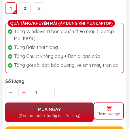
1
2
3
QUÀ TẶNG/KHUYẾN MÃI (ÁP DỤNG KHI MUA LAPTOP)
Tặng Windows 11 bản quyền theo máy (Laptop
Mới 100%)
Tặng Balo thời trang
Tặng Chuột không dây + Bàn di cao cấp
Tặng gói cài đặt, bảo dưỡng, vệ sinh máy trọn đời
Số lượng
MUA NGAY
Thêm vào giỏ
(Giao tận nơi hoặc lấy tại cửa hàng)