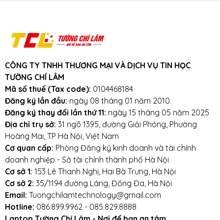
Khuyến mãi: Hỗ trợ phí ship cho đơn
hàng từ 1 triệu trở lên trong bán kính
3km.
Cam kết:
Tường Chí Lâm
chỉ bán hàng
chất lượng cao. Với tiêu chí chất lượng là
hàng đầu, chúng thôi cam kết không bán
CÔNG TY TNHH THƯƠNG MẠI VÀ DỊCH VỤ TIN HỌC
hàng kém chất lượng, gây ảnh hưởng
TƯỜNG CHÍ LÂM
đến laptop của khách hàng.
Tường Chí
Mã số thuế (Tax code):
0104468184
Lâm
– Điểm 10 cho sự tin cậy
Đăng ký lần đầu:
ngày 08 tháng 01 năm 2010
Đăng ký thay đổi lần thứ 11:
ngày 15 tháng 05 năm 2025
Lưu ý khi sử dụng pin laptop:
Địa chỉ trụ sở:
31 ngõ 1395, đường Giải Phóng, Phường
Hoàng Mai, TP Hà Nội, Việt Nam
Tránh pin bị va đập, rơi vỡ, móp méo, tác
Cơ quan cấp:
Phòng Đăng ký kinh doanh và tài chính
động vật lý bên ngoài vào
doanh nghiệp - Sở tài chính thành phố Hà Nội
Cơ sở 1:
153 Lê Thanh Nghị, Hai Bà Trưng, Hà Nội
Tránh pin tiếp xúc với nước.
Cơ sở 2:
35/1194 đường Láng, Đống Đa, Hà Nội
Email:
Tuongchilamtechnology@gmail.com
Tắt các ứng dụng không cần thiết khi sử dụng
Hotline:
086.899.9962 - 085.829.8888
laptop.
Laptop Tường Chí Lâm - Nơi để bạn an tâm