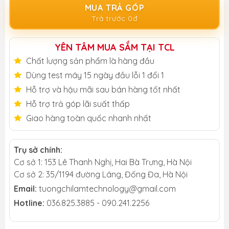
MUA TRẢ GÓP
Trả trước 0đ
YÊN TÂM MUA SẮM TẠI TCL
Chất lượng sản phẩm là hàng đầu
Dùng test máy 15 ngày đầu lỗi 1 đổi 1
Hỗ trợ và hậu mãi sau bán hàng tốt nhất
Hỗ trợ trả góp lãi suất thấp
Giao hàng toàn quốc nhanh nhất
Trụ sở chính:
Cơ sở 1: 153 Lê Thanh Nghị, Hai Bà Trưng, Hà Nội
Cơ sở 2: 35/1194 đường Láng, Đống Đa, Hà Nội
Email:
tuongchilamtechnology@gmail.com
Hotline:
036.825.3885 - 090.241.2256