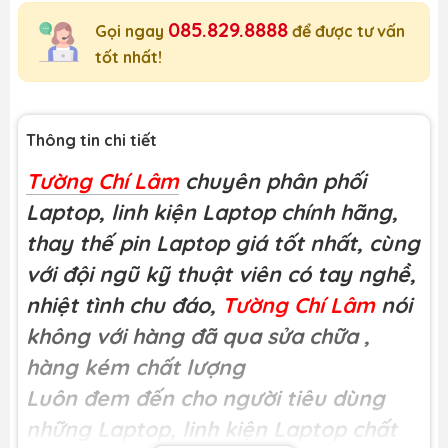
085.829.8888
Gọi ngay
để được tư vấn
tốt nhất!
Thông tin chi tiết
Tường Chí Lâm
chuyên phân phối
Laptop, linh kiện Laptop chính hãng,
thay thế pin Laptop giá tốt nhất, cùng
với đội ngũ kỹ thuật viên có tay nghề,
nhiệt tình chu đáo,
Tường Chí Lâm
nói
không với hàng đã qua sửa chữa
,
hàng kém chất lượng
Luôn đem đến cho người tiêu dùng
những Laptop, linh kiện Laptop chất