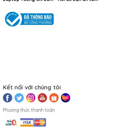
Tắt máy khi không sử dụng.
Mọi yêu cầu đặt hàng, hỗ trợ tư vấn sản
phẩm xin liên hệ qua hotline:
0911390666 – 02438684912
Hoặc qua trực tiếp cửa hàng:
Địa chỉ: Số 153 Lê Thanh Nghị- Phường
Đồng Tâm- Quận Hai Bà Trưng- Hà Nội.
Kết nối với chúng tôi
Website:
https://tuongchilam.com
Phương thức thanh toán