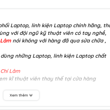
hối Laptop, linh kiện Laptop chính hãng, th
cùng với đội ngũ kỹ thuật viên có tay nghề,
í Lâm
nói không với hàng đã qua sửa chữa
,
dùng những Laptop, linh kiện Laptop chất
Chí Lâm
em kĩ thuật viên thay thế tại cửa hàng
Xem thêm
ợng cao-
Pin Dell Latitude 10E