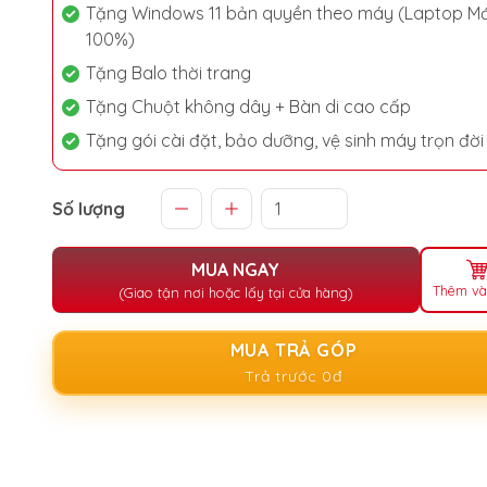
Tặng Windows 11 bản quyền theo máy (Laptop Mớ
100%)
Tặng Balo thời trang
Tặng Chuột không dây + Bàn di cao cấp
Tặng gói cài đặt, bảo dưỡng, vệ sinh máy trọn đời
Số lượng
MUA NGAY
Thêm và
(Giao tận nơi hoặc lấy tại cửa hàng)
MUA TRẢ GÓP
Trả trước 0đ