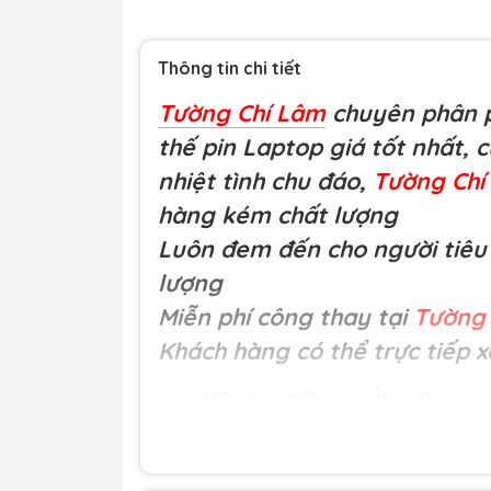
Thông tin chi tiết
Tường Chí Lâm
chuyên phân p
thế pin Laptop giá tốt nhất, 
nhiệt tình chu đáo,
Tường Ch
hàng kém chất lượng
Luôn đem đến cho người tiêu 
lượng
Miễn phí công thay tại
Tường 
Khách hàng có thể trực tiếp x
Mã sản phẩm : pindell60
Loại hàng:
Pin laptop chất lư
Đơn giá:
485.000 đ
Nguồn gốc: Nhập khẩu.