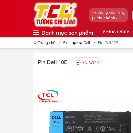
Hệ thống cửa hàng
(2 chi nhánh)
⚡️ Flash Sale
Danh mục sản phẩm
Trang chủ
/
Pin Laptop Dell
/
Pin Dell 10E
Pin Dell 10E
So sánh