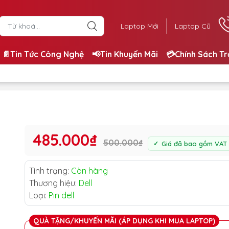
Laptop Mới
Laptop Cũ
📄Tin Tức Công Nghệ
📢Tin Khuyến Mãi
💳Chính Sách T
485.000₫
500.000₫
Giá đã bao gồm VAT
Tình trạng:
Còn hàng
Thương hiệu:
Dell
Loại:
Pin dell
QUÀ TẶNG/KHUYẾN MÃI (ÁP DỤNG KHI MUA LAPTOP)