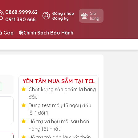
0868.9999.62
Đăng nhập
Giỏ
Đăng ký
hàng
0911.390.666
rả Góp
🛠️Chính Sách Bảo Hành
YÊN TÂM MUA SẮM TẠI TCL
Chất lượng sản phẩm là hàng
đầu
Dùng test máy 15 ngày đầu
lỗi 1 đổi 1
Hỗ trợ và hậu mãi sau bán
hàng tốt nhất
Hỗ trợ trả góp lãi suất thấp