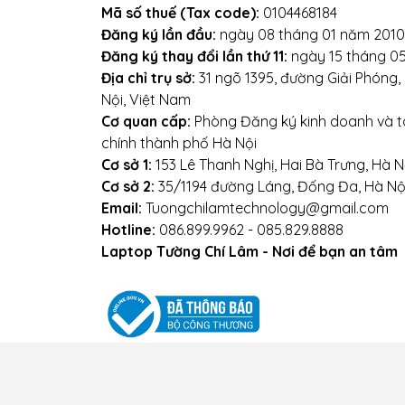
Mọi yêu cầu đặt hàng, h
Mã số thuế (Tax code):
0104468184
Đăng ký lần đầu:
ngày 08 tháng 01 năm 2010
0
Đăng ký thay đổi lần thứ 11:
ngày 15 tháng 0
Địa chỉ trụ sở:
31 ngõ 1395, đường Giải Phóng
Hoặ
Nội, Việt Nam
Cơ quan cấp:
Phòng Đăng ký kinh doanh và tà
Địa chỉ: Số 153 Lê Thanh N
chính thành phố Hà Nội
Websi
Cơ sở 1:
153 Lê Thanh Nghị, Hai Bà Trưng, Hà N
Cơ sở 2:
35/1194 đường Láng, Đống Đa, Hà Nộ
Email:
Tuongchilamtechnology@gmail.com
Hotline:
086.899.9962 - 085.829.8888
Laptop Tường Chí Lâm - Nơi để bạn an tâm
Điều kiện giao dịch chung
Chính sách vận