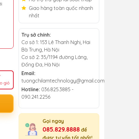
i
Giao hàng toàn quốc nhanh
nhất
Trụ sở chính:
Cơ sở 1: 153 Lê Thanh Nghị, Hai
Bà Trưng, Hà Nội
Cơ sở 2: 35/1194 đường Láng,
Đống Đa, Hà Nội
Email:
tuongchilamtechnology@gmail.com
o giỏ
Hotline:
036.825.3885 -
090.241.2256
Gọi ngay
085.829.8888
để
được tư vấn tốt nhất!