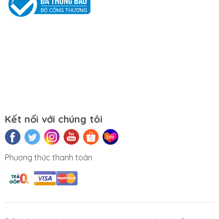
Mọi yêu cầu đặt hàng, hỗ trợ tư vấn sản
phẩm xin liên hệ qua hotline:
0911390666 – 02438684912
Hoặc qua trực tiếp cửa hàng:
Địa chỉ: Số 153 Lê Thanh Nghị- Phường
Đồng Tâm- Quận Hai Bà Trưng- Hà Nội.
Kết nối với chúng tôi
Website:
https://tuongchilam.com
Phương thức thanh toán