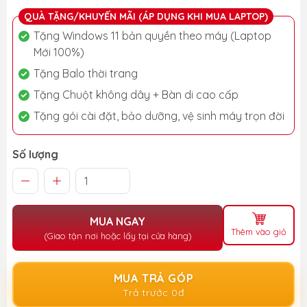
QUÀ TẶNG/KHUYẾN MÃI (ÁP DỤNG KHI MUA LAPTOP)
Tặng Windows 11 bản quyền theo máy (Laptop
Mới 100%)
Tặng Balo thời trang
Tặng Chuột không dây + Bàn di cao cấp
Tặng gói cài đặt, bảo dưỡng, vệ sinh máy trọn đời
Số lượng
MUA NGAY
Thêm vào giỏ
(Giao tận nơi hoặc lấy tại cửa hàng)
MUA TRẢ GÓP
Trả trước 0đ