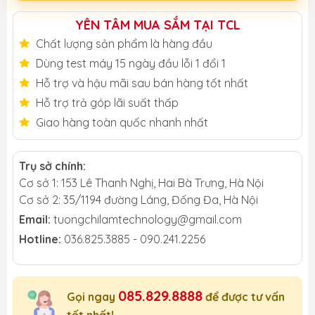
YÊN TÂM MUA SẮM TẠI TCL
Chất lượng sản phẩm là hàng đầu
Dùng test máy 15 ngày đầu lỗi 1 đổi 1
Hỗ trợ và hậu mãi sau bán hàng tốt nhất
Hỗ trợ trả góp lãi suất thấp
Giao hàng toàn quốc nhanh nhất
Trụ sở chính:
Cơ sở 1: 153 Lê Thanh Nghị, Hai Bà Trưng, Hà Nội
Cơ sở 2: 35/1194 đường Láng, Đống Đa, Hà Nội
Email:
tuongchilamtechnology@gmail.com
Hotline:
036.825.3885 - 090.241.2256
085.829.8888
Gọi ngay
để được tư vấn
tốt nhất!