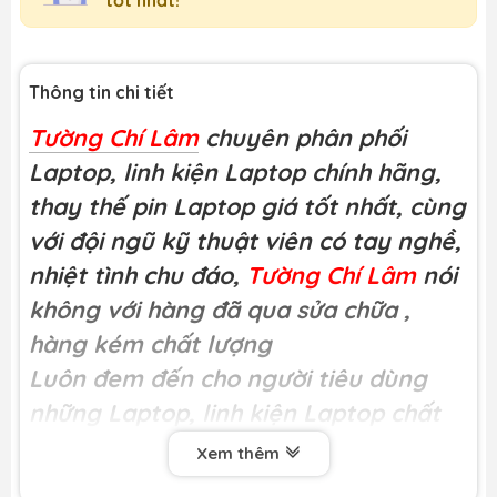
Thông tin chi tiết
Tường Chí Lâm
chuyên phân phối
Laptop, linh kiện Laptop chính hãng,
thay thế pin Laptop giá tốt nhất, cùng
với đội ngũ kỹ thuật viên có tay nghề,
nhiệt tình chu đáo,
Tường Chí Lâm
nói
không với hàng đã qua sửa chữa
,
hàng kém chất lượng
Luôn đem đến cho người tiêu dùng
những Laptop, linh kiện Laptop chất
lượng
Xem thêm
Miễn phí công thay tại
Tường Chí Lâm