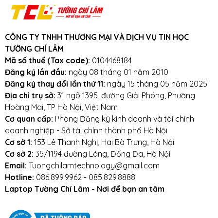
Cam kết:
Tường Chí Lâm
chỉ bán hàng
chất lượng cao. Với tiêu chí chất lượng là
hàng đầu, chúng thôi cam kết không bán
CÔNG TY TNHH THƯƠNG MẠI VÀ DỊCH VỤ TIN HỌC
hàng kém chất lượng, gây ảnh hưởng
TƯỜNG CHÍ LÂM
đến laptop của khách hàng.
Tường Chí
Mã số thuế (Tax code):
0104468184
Lâm
– Điểm 10 cho sự tin cậy
Đăng ký lần đầu:
ngày 08 tháng 01 năm 2010
Đăng ký thay đổi lần thứ 11:
ngày 15 tháng 05 năm 2025
Lưu ý khi sử dụng pin laptop:
Địa chỉ trụ sở:
31 ngõ 1395, đường Giải Phóng, Phường
Hoàng Mai, TP Hà Nội, Việt Nam
Tránh pin bị va đập, rơi vỡ, móp méo, tác
Cơ quan cấp:
Phòng Đăng ký kinh doanh và tài chính
động vật lý bên ngoài vào
doanh nghiệp - Sở tài chính thành phố Hà Nội
Cơ sở 1:
153 Lê Thanh Nghị, Hai Bà Trưng, Hà Nội
Tránh pin tiếp xúc với nước.
Cơ sở 2:
35/1194 đường Láng, Đống Đa, Hà Nội
Email:
Tuongchilamtechnology@gmail.com
Tắt các ứng dụng không cần thiết khi sử dụng
Hotline:
086.899.9962 - 085.829.8888
laptop.
Laptop Tường Chí Lâm - Nơi để bạn an tâm
Tắt máy khi không sử dụng.