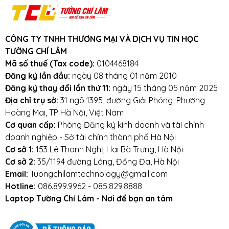
Cơ sở 1:
153 Lê Thanh Nghị
, Hai Bà Trưng, Hà
Nội (
Xem đường đi
)
Cơ sở 2:
35/1194 đường Láng
, Đống Đa, Hà
Nội
CÔNG TY TNHH THƯƠNG MẠI VÀ DỊCH VỤ TIN HỌC
TƯỜNG CHÍ LÂM
Mã số thuế (Tax code):
0104468184
Đăng ký lần đầu:
ngày 08 tháng 01 năm 2010
Đăng ký thay đổi lần thứ 11:
ngày 15 tháng 05 năm 2025
Cam kết, Bảo hành
Địa chỉ trụ sở:
31 ngõ 1395, đường Giải Phóng, Phường
Hoàng Mai, TP Hà Nội, Việt Nam
BẢO HÀNH 9 THÁNG - Cam kết bảo hành uy tín toàn
Cơ quan cấp:
Phòng Đăng ký kinh doanh và tài chính
quốc!
doanh nghiệp - Sở tài chính thành phố Hà Nội
LỖI 1 ĐỔI 1 SẢN PHẨM MỚI TRONG SUỐT THỜI GIAN
Cơ sở 1:
153 Lê Thanh Nghị, Hai Bà Trưng, Hà Nội
BẢO HÀNH
Cơ sở 2:
35/1194 đường Láng, Đống Đa, Hà Nội
---> Bảo hành đổi mới trong suốt thời gian bảo hành
Email:
Tuongchilamtechnology@gmail.com
do lỗi nhà sản xuất.
Hotline:
086.899.9962 - 085.829.8888
(Không bảo hành do mất nút, rách cáp, móp méo, do
Laptop Tường Chí Lâm - Nơi để bạn an tâm
chất lỏng đổ vào, mất hoặc rách tem nhà cung cấp
và đại lý.)