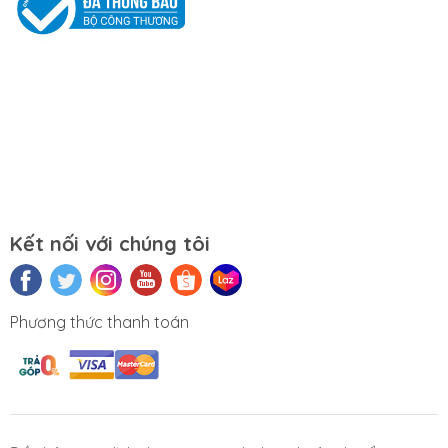
Mẹo sử dụng Pin Laptop lâu bền
Luôn để máy nơi khô thoáng, tránh bụi bẩn;
Sau từ 3-6 tháng nên vệ sinh toàn bộ máy;
Khi thay mới pin hoặc mua mới laptop, nên sạc
liền 10 tiếng trong 3 lần sạc đầu tiên;
Luôn luôn cắm sạc pin liên tục khi sử dụng
laptop ở cường độ cao
Không nên vừa sạc vừa dùng laptop khi pin
chưa đầy
Kết nối với chúng tôi
Nên tắt laptop hoàn toàn đến khi pin sạc đầy
Nên sạc pin laptop lâu hơn bình thường khi mới
mua máy
Nên sử dụng sạc và pin laptop chính hãng
Phương thức thanh toán