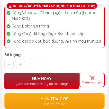
QUÀ TẶNG/KHUYẾN MÃI (ÁP DỤNG KHI MUA LAPTOP)
Tặng Windows 11 bản quyền theo máy (Laptop
Mới 100%)
Tặng Balo thời trang
Tặng Chuột không dây + Bàn di cao cấp
Tặng gói cài đặt, bảo dưỡng, vệ sinh máy trọn đời
Số lượng
MUA NGAY
Thêm vào giỏ
(Giao tận nơi hoặc lấy tại cửa hàng)
MUA TRẢ GÓP
Trả trước 0đ