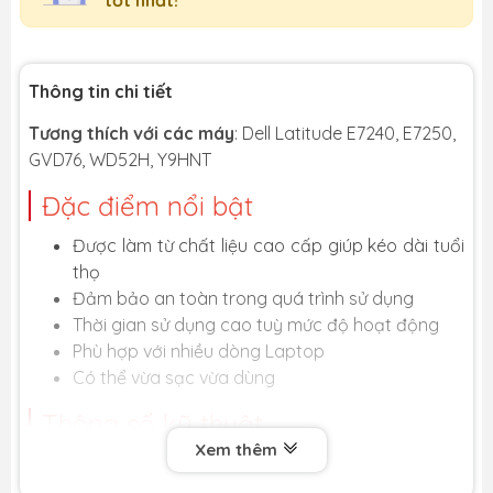
Thông tin chi tiết
Tương thích với các máy
: Dell Latitude E7240, E7250,
GVD76, WD52H, Y9HNT
Đặc điểm nổi bật
Được làm từ chất liệu cao cấp giúp kéo dài tuổi
thọ
Đảm bảo an toàn trong quá trình sử dụng
Thời gian sử dụng cao tuỳ mức độ hoạt động
Phù hợp với nhiều dòng Laptop
Có thể vừa sạc vừa dùng
Thông số kỹ thuật
Xem thêm
Điện áp
7.4V