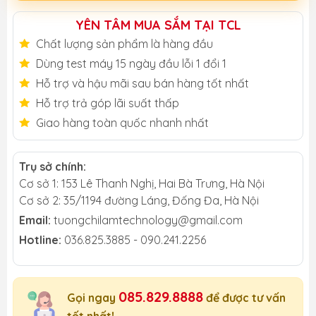
YÊN TÂM MUA SẮM TẠI TCL
Chất lượng sản phẩm là hàng đầu
Dùng test máy 15 ngày đầu lỗi 1 đổi 1
Hỗ trợ và hậu mãi sau bán hàng tốt nhất
Hỗ trợ trả góp lãi suất thấp
Giao hàng toàn quốc nhanh nhất
Trụ sở chính:
Cơ sở 1: 153 Lê Thanh Nghị, Hai Bà Trưng, Hà Nội
Cơ sở 2: 35/1194 đường Láng, Đống Đa, Hà Nội
Email:
tuongchilamtechnology@gmail.com
Hotline:
036.825.3885 - 090.241.2256
085.829.8888
Gọi ngay
để được tư vấn
tốt nhất!