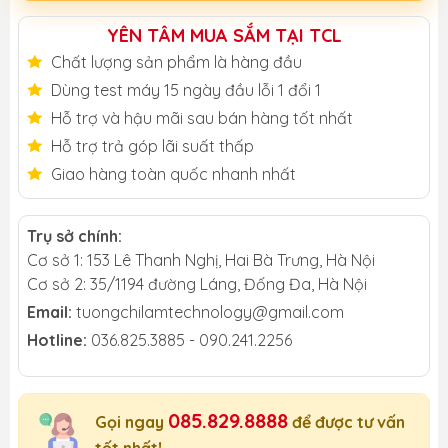
YÊN TÂM MUA SẮM TẠI TCL
Chất lượng sản phẩm là hàng đầu
Dùng test máy 15 ngày đầu lỗi 1 đổi 1
Hỗ trợ và hậu mãi sau bán hàng tốt nhất
Hỗ trợ trả góp lãi suất thấp
Giao hàng toàn quốc nhanh nhất
Trụ sở chính:
Cơ sở 1: 153 Lê Thanh Nghị, Hai Bà Trưng, Hà Nội
Cơ sở 2: 35/1194 đường Láng, Đống Đa, Hà Nội
Email:
tuongchilamtechnology@gmail.com
Hotline:
036.825.3885 - 090.241.2256
085.829.8888
Gọi ngay
để được tư vấn
tốt nhất!