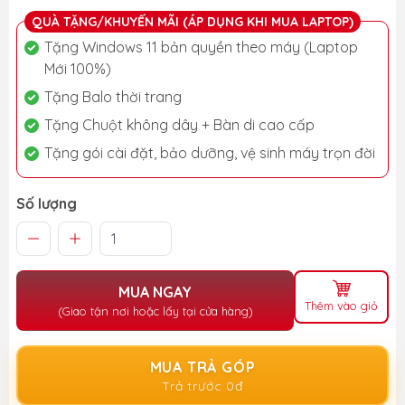
QUÀ TẶNG/KHUYẾN MÃI (ÁP DỤNG KHI MUA LAPTOP)
Tặng Windows 11 bản quyền theo máy (Laptop
Mới 100%)
Tặng Balo thời trang
Tặng Chuột không dây + Bàn di cao cấp
Tặng gói cài đặt, bảo dưỡng, vệ sinh máy trọn đời
Số lượng
MUA NGAY
Thêm vào giỏ
(Giao tận nơi hoặc lấy tại cửa hàng)
MUA TRẢ GÓP
Trả trước 0đ