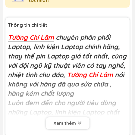
Thông tin chi tiết
Tường Chí Lâm
chuyên phân phối
Laptop, linh kiện Laptop chính hãng,
thay thế pin Laptop giá tốt nhất, cùng
với đội ngũ kỹ thuật viên có tay nghề,
nhiệt tình chu đáo,
Tường Chí Lâm
nói
không với hàng đã qua sửa chữa
,
hàng kém chất lượng
Luôn đem đến cho người tiêu dùng
những Laptop, linh kiện Laptop chất
lượng
Xem thêm
Miễn phí công thay tại
Tường Chí Lâm