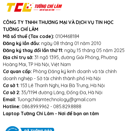
3km.
Cam kết:
Tường Chí Lâm
chỉ bán hàng
chất lượng cao. Với tiêu chí chất lượng là
CÔNG TY TNHH THƯƠNG MẠI VÀ DỊCH VỤ TIN HỌC
hàng đầu, chúng thôi cam kết không bán
TƯỜNG CHÍ LÂM
hàng kém chất lượng, gây ảnh hưởng
Mã số thuế (Tax code):
0104468184
đến laptop của khách hàng.
Tường Chí
Đăng ký lần đầu:
ngày 08 tháng 01 năm 2010
Đăng ký thay đổi lần thứ 11:
ngày 15 tháng 05 năm 2025
Lâm
– Điểm 10 cho sự tin cậy
Địa chỉ trụ sở:
31 ngõ 1395, đường Giải Phóng, Phường
Lưu ý khi sử dụng pin laptop:
Hoàng Mai, TP Hà Nội, Việt Nam
Cơ quan cấp:
Phòng Đăng ký kinh doanh và tài chính
Tránh pin bị va đập, rơi vỡ, móp méo, tác
doanh nghiệp - Sở tài chính thành phố Hà Nội
động vật lý bên ngoài vào
Cơ sở 1:
153 Lê Thanh Nghị, Hai Bà Trưng, Hà Nội
Cơ sở 2:
35/1194 đường Láng, Đống Đa, Hà Nội
Tránh pin tiếp xúc với nước.
Email:
Tuongchilamtechnology@gmail.com
Hotline:
086.899.9962 - 085.829.8888
Tắt các ứng dụng không cần thiết khi sử dụng
Laptop Tường Chí Lâm - Nơi để bạn an tâm
laptop.
Tắt máy khi không sử dụng.