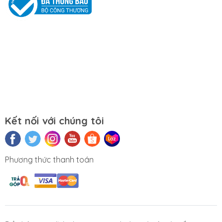
Mọi yêu cầu đặt hàng, hỗ trợ tư vấn sản
phẩm xin liên hệ qua hotline:
0911390666 – 02438684912
Hoặc qua trực tiếp cửa hàng:
Địa chỉ: Số 153 Lê Thanh Nghị- Phường
Đồng Tâm- Quận Hai Bà Trưng- Hà Nội.
Kết nối với chúng tôi
Website:
https://tuongchilam.com
Phương thức thanh toán