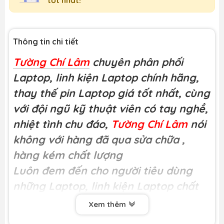
Thông tin chi tiết
Tường Chí Lâm
chuyên phân phối
Laptop, linh kiện Laptop chính hãng,
thay thế pin Laptop giá tốt nhất, cùng
với đội ngũ kỹ thuật viên có tay nghề,
nhiệt tình chu đáo,
Tường Chí Lâm
nói
không với hàng đã qua sửa chữa
,
hàng kém chất lượng
Luôn đem đến cho người tiêu dùng
những Laptop, linh kiện Laptop chất
lượng
Xem thêm
Miễn phí công thay tại
Tường Chí Lâm