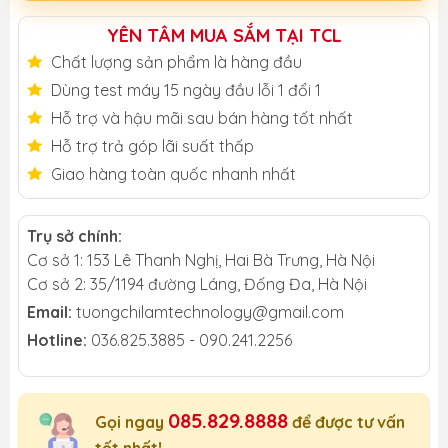
YÊN TÂM MUA SẮM TẠI TCL
Chất lượng sản phẩm là hàng đầu
Dùng test máy 15 ngày đầu lỗi 1 đổi 1
Hỗ trợ và hậu mãi sau bán hàng tốt nhất
Hỗ trợ trả góp lãi suất thấp
Giao hàng toàn quốc nhanh nhất
Trụ sở chính:
Cơ sở 1: 153 Lê Thanh Nghị, Hai Bà Trưng, Hà Nội
Cơ sở 2: 35/1194 đường Láng, Đống Đa, Hà Nội
Email:
tuongchilamtechnology@gmail.com
Hotline:
036.825.3885 - 090.241.2256
085.829.8888
Gọi ngay
để được tư vấn
tốt nhất!