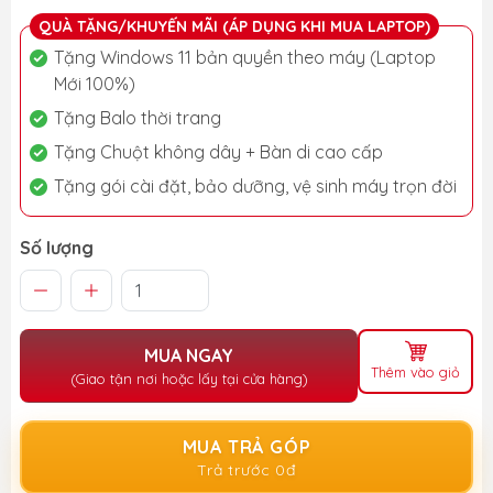
QUÀ TẶNG/KHUYẾN MÃI (ÁP DỤNG KHI MUA LAPTOP)
Tặng Windows 11 bản quyền theo máy (Laptop
Mới 100%)
Tặng Balo thời trang
Tặng Chuột không dây + Bàn di cao cấp
Tặng gói cài đặt, bảo dưỡng, vệ sinh máy trọn đời
Số lượng
MUA NGAY
Thêm vào giỏ
(Giao tận nơi hoặc lấy tại cửa hàng)
MUA TRẢ GÓP
Trả trước 0đ