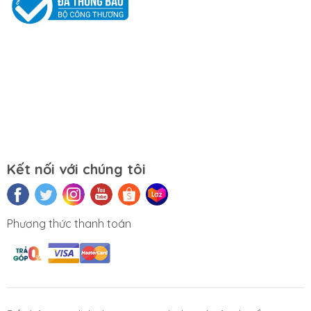
Mọi yêu cầu đặt hàng, hỗ trợ tư vấn sản
phẩm xin liên hệ qua hotline:
0911390666 – 02438684912
Hoặc qua trực tiếp cửa hàng:
Địa chỉ: Số 153 Lê Thanh Nghị- Phường
Đồng Tâm- Quận Hai Bà Trưng- Hà Nội.
Kết nối với chúng tôi
Website:
https://tuongchilam.com
Phương thức thanh toán