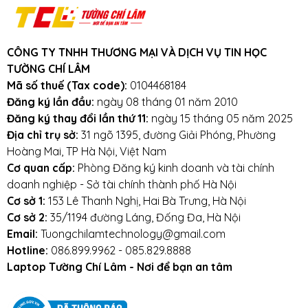
Cam kết:
Tường Chí Lâm
chỉ bán hàng
chất lượng cao. Với tiêu chí chất lượng là
hàng đầu, chúng thôi cam kết không bán
CÔNG TY TNHH THƯƠNG MẠI VÀ DỊCH VỤ TIN HỌC
hàng kém chất lượng, gây ảnh hưởng
TƯỜNG CHÍ LÂM
đến laptop của khách hàng.
Tường Chí
Mã số thuế (Tax code):
0104468184
Lâm
– Điểm 10 cho sự tin cậy
Đăng ký lần đầu:
ngày 08 tháng 01 năm 2010
Đăng ký thay đổi lần thứ 11:
ngày 15 tháng 05 năm 2025
Lưu ý khi sử dụng pin laptop:
Địa chỉ trụ sở:
31 ngõ 1395, đường Giải Phóng, Phường
Hoàng Mai, TP Hà Nội, Việt Nam
Tránh pin bị va đập, rơi vỡ, móp méo, tác
Cơ quan cấp:
Phòng Đăng ký kinh doanh và tài chính
động vật lý bên ngoài vào
doanh nghiệp - Sở tài chính thành phố Hà Nội
Cơ sở 1:
153 Lê Thanh Nghị, Hai Bà Trưng, Hà Nội
Tránh pin tiếp xúc với nước.
Cơ sở 2:
35/1194 đường Láng, Đống Đa, Hà Nội
Email:
Tuongchilamtechnology@gmail.com
Tắt các ứng dụng không cần thiết khi sử dụng
Hotline:
086.899.9962 - 085.829.8888
laptop.
Laptop Tường Chí Lâm - Nơi để bạn an tâm
Tắt máy khi không sử dụng.