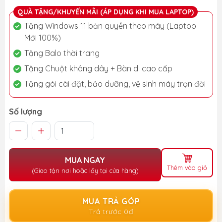
QUÀ TẶNG/KHUYẾN MÃI (ÁP DỤNG KHI MUA LAPTOP)
Tặng Windows 11 bản quyền theo máy (Laptop
Mới 100%)
Tặng Balo thời trang
Tặng Chuột không dây + Bàn di cao cấp
Tặng gói cài đặt, bảo dưỡng, vệ sinh máy trọn đời
Số lượng
MUA NGAY
Thêm vào giỏ
(Giao tận nơi hoặc lấy tại cửa hàng)
MUA TRẢ GÓP
Trả trước 0đ