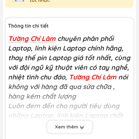
Thông tin chi tiết
Tường Chí Lâm
chuyên phân phối
Laptop, linh kiện Laptop chính hãng,
thay thế pin Laptop giá tốt nhất, cùng
với đội ngũ kỹ thuật viên có tay nghề,
nhiệt tình chu đáo,
Tường Chí Lâm
nói
không với hàng đã qua sửa chữa
,
hàng kém chất lượng
Luôn đem đến cho người tiêu dùng
những Laptop, linh kiện Laptop chất
lượng
Xem thêm
Miễn phí công thay tại
Tường Chí Lâm