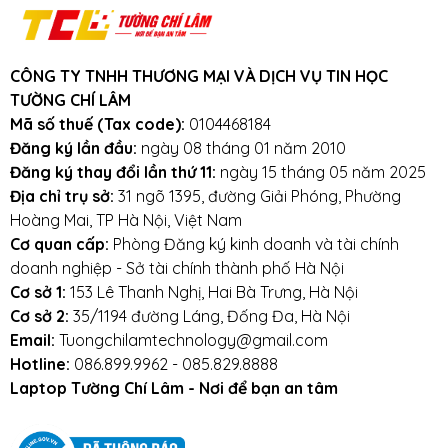
Cam kết:
Tường Chí Lâm
chỉ bán hàng
chất lượng cao. Với tiêu chí chất lượng là
hàng đầu, chúng thôi cam kết không bán
CÔNG TY TNHH THƯƠNG MẠI VÀ DỊCH VỤ TIN HỌC
hàng kém chất lượng, gây ảnh hưởng
TƯỜNG CHÍ LÂM
đến laptop của khách hàng.
Tường Chí
Mã số thuế (Tax code):
0104468184
Lâm
– Điểm 10 cho sự tin cậy
Đăng ký lần đầu:
ngày 08 tháng 01 năm 2010
Đăng ký thay đổi lần thứ 11:
ngày 15 tháng 05 năm 2025
Lưu ý khi sử dụng pin laptop:
Địa chỉ trụ sở:
31 ngõ 1395, đường Giải Phóng, Phường
Hoàng Mai, TP Hà Nội, Việt Nam
Tránh pin bị va đập, rơi vỡ, móp méo, tác
Cơ quan cấp:
Phòng Đăng ký kinh doanh và tài chính
động vật lý bên ngoài vào
doanh nghiệp - Sở tài chính thành phố Hà Nội
Cơ sở 1:
153 Lê Thanh Nghị, Hai Bà Trưng, Hà Nội
Tránh pin tiếp xúc với nước.
Cơ sở 2:
35/1194 đường Láng, Đống Đa, Hà Nội
Email:
Tuongchilamtechnology@gmail.com
Tắt các ứng dụng không cần thiết khi sử dụng
Hotline:
086.899.9962 - 085.829.8888
laptop.
Laptop Tường Chí Lâm - Nơi để bạn an tâm
Tắt máy khi không sử dụng.