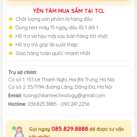
YÊN TÂM MUA SẮM TẠI TCL
Chất lượng sản phẩm là hàng đầu
Dùng test máy 15 ngày đầu lỗi 1 đổi 1
Hỗ trợ và hậu mãi sau bán hàng tốt nhất
Hỗ trợ trả góp lãi suất thấp
Giao hàng toàn quốc nhanh nhất
Trụ sở chính:
Cơ sở 1: 153 Lê Thanh Nghị, Hai Bà Trưng, Hà Nội
Cơ sở 2: 35/1194 đường Láng, Đống Đa, Hà Nội
Email:
tuongchilamtechnology@gmail.com
Hotline:
036.825.3885 - 090.241.2256
085.829.8888
Gọi ngay
để được tư vấn
tốt nhất!