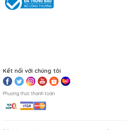
Mọi yêu cầu đặt hàng, hỗ trợ tư vấn sản
phẩm xin liên hệ qua hotline:
0911390666 – 02438684912
Hoặc qua trực tiếp cửa hàng:
Địa chỉ: Số 153 Lê Thanh Nghị- Phường
Đồng Tâm- Quận Hai Bà Trưng- Hà Nội.
Kết nối với chúng tôi
Website:
https://tuongchilam.com
Phương thức thanh toán