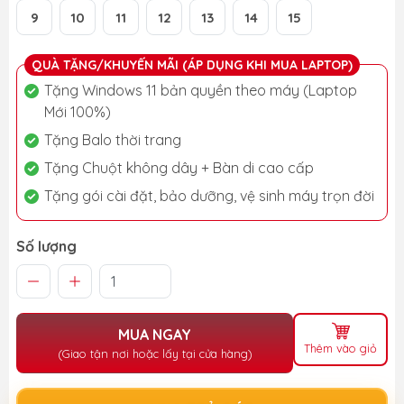
9
10
11
12
13
14
15
QUÀ TẶNG/KHUYẾN MÃI (ÁP DỤNG KHI MUA LAPTOP)
Tặng Windows 11 bản quyền theo máy (Laptop
Mới 100%)
Tặng Balo thời trang
Tặng Chuột không dây + Bàn di cao cấp
Tặng gói cài đặt, bảo dưỡng, vệ sinh máy trọn đời
Số lượng
MUA NGAY
Thêm vào giỏ
(Giao tận nơi hoặc lấy tại cửa hàng)