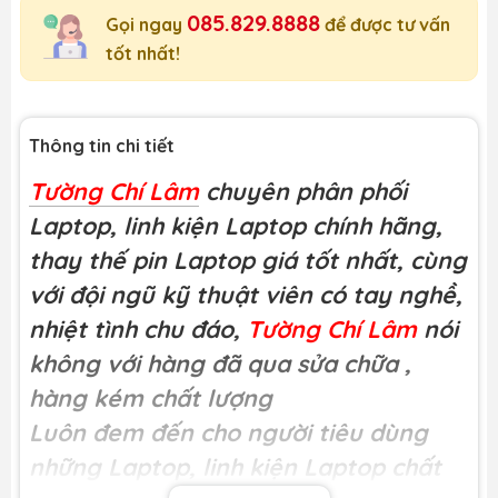
085.829.8888
Gọi ngay
để được tư vấn
tốt nhất!
Thông tin chi tiết
Tường Chí Lâm
chuyên phân phối
Laptop, linh kiện Laptop chính hãng,
thay thế pin Laptop giá tốt nhất, cùng
với đội ngũ kỹ thuật viên có tay nghề,
nhiệt tình chu đáo,
Tường Chí Lâm
nói
không với hàng đã qua sửa chữa
,
hàng kém chất lượng
Luôn đem đến cho người tiêu dùng
những Laptop, linh kiện Laptop chất