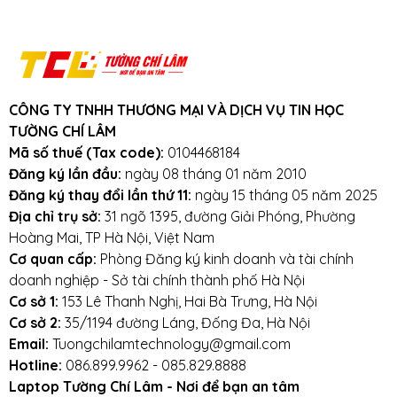
pin, pin chai vượt quá 35% trong thời gian
bảo hành, pin phồng, laptop k nhận pin,
pin chết, pin k sạc được
Khuyến mãi: Hỗ trợ phí ship cho đơn
hàng từ 1 triệu trở lên trong bán kính
CÔNG TY TNHH THƯƠNG MẠI VÀ DỊCH VỤ TIN HỌC
3km.
TƯỜNG CHÍ LÂM
Cam kết:
Tường Chí Lâm
chỉ bán hàng
Mã số thuế (Tax code):
0104468184
chất lượng cao. Với tiêu chí chất lượng là
Đăng ký lần đầu:
ngày 08 tháng 01 năm 2010
hàng đầu, chúng thôi cam kết không bán
Đăng ký thay đổi lần thứ 11:
ngày 15 tháng 05 năm 2025
hàng kém chất lượng, gây ảnh hưởng
Địa chỉ trụ sở:
31 ngõ 1395, đường Giải Phóng, Phường
đến laptop của khách hàng.
Tường Chí
Hoàng Mai, TP Hà Nội, Việt Nam
Lâm
– Điểm 10 cho sự tin cậy
Cơ quan cấp:
Phòng Đăng ký kinh doanh và tài chính
doanh nghiệp - Sở tài chính thành phố Hà Nội
Lưu ý khi sử dụng pin laptop:
Cơ sở 1:
153 Lê Thanh Nghị, Hai Bà Trưng, Hà Nội
Tránh pin bị va đập, rơi vỡ, móp méo, tác
Cơ sở 2:
35/1194 đường Láng, Đống Đa, Hà Nội
Email:
Tuongchilamtechnology@gmail.com
động vật lý bên ngoài vào
Hotline:
086.899.9962 - 085.829.8888
Tránh pin tiếp xúc với nước.
Laptop Tường Chí Lâm - Nơi để bạn an tâm