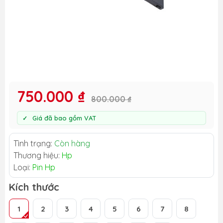
750.000 ₫
800.000 ₫
Giá đã bao gồm VAT
Tình trạng:
Còn hàng
Thương hiệu:
Hp
Loại:
Pin Hp
Kích thước
1
2
3
4
5
6
7
8