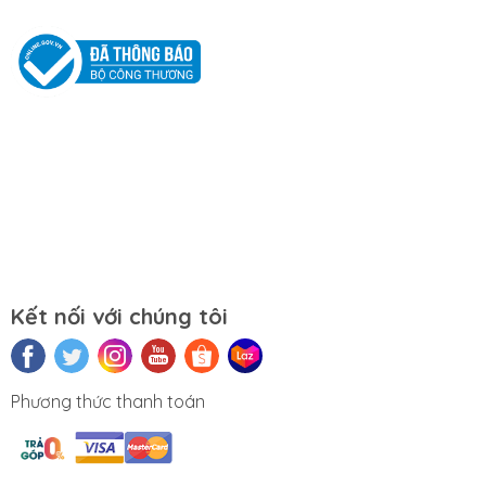
Tắt các ứng dụng không cần thiết khi sử dụng
laptop.
Tắt máy khi không sử dụng.
Mọi yêu cầu đặt hàng, hỗ trợ tư vấn sản
phẩm xin liên hệ qua hotline:
0911390666 – 02438684912
Hoặc qua trực tiếp cửa hàng:
Kết nối với chúng tôi
Địa chỉ: Số 153 Lê Thanh Nghị- Phường
Đồng Tâm- Quận Hai Bà Trưng- Hà Nội.
Phương thức thanh toán
Website:
https://tuongchilam.com