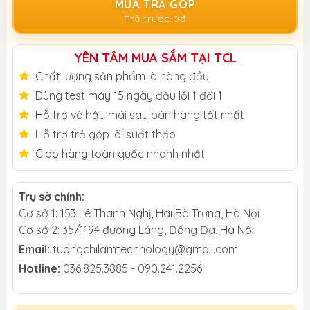
MUA TRẢ GÓP
Trả trước 0đ
YÊN TÂM MUA SẮM TẠI TCL
Chất lượng sản phẩm là hàng đầu
Dùng test máy 15 ngày đầu lỗi 1 đổi 1
Hỗ trợ và hậu mãi sau bán hàng tốt nhất
Hỗ trợ trả góp lãi suất thấp
Giao hàng toàn quốc nhanh nhất
Trụ sở chính:
Cơ sở 1: 153 Lê Thanh Nghị, Hai Bà Trưng, Hà Nội
Cơ sở 2: 35/1194 đường Láng, Đống Đa, Hà Nội
Email:
tuongchilamtechnology@gmail.com
Hotline:
036.825.3885 - 090.241.2256