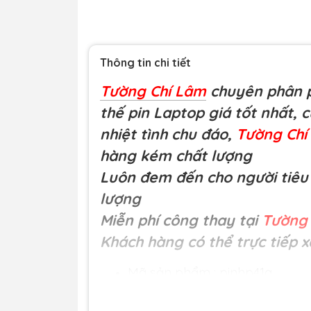
Thông tin chi tiết
Tường Chí Lâm
chuyên phân p
thế pin Laptop giá tốt nhất, 
nhiệt tình chu đáo,
Tường Ch
hàng kém chất lượng
Luôn đem đến cho người tiêu 
lượng
Miễn phí công thay tại
Tường 
Khách hàng có thể trực tiếp x
Mã sản phẩm : pinhp41a
Loại hàng:
Pin laptop chất lư
N600C, N610C, N610V, N620C