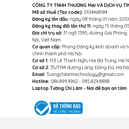
Tắt máy khi không sử dụng.
CÔNG TY TNHH THƯƠNG MẠI VÀ DỊCH VỤ TI
Mã số thuế (Tax code):
0104468184
Mọi yêu cầu đặt hàng, h
Đăng ký lần đầu:
ngày 08 tháng 01 năm 2010
Đăng ký thay đổi lần thứ 11:
ngày 15 tháng 0
0
Địa chỉ trụ sở:
31 ngõ 1395, đường Giải Phóng
Nội, Việt Nam
Hoặ
Cơ quan cấp:
Phòng Đăng ký kinh doanh và tà
chính thành phố Hà Nội
Địa chỉ: Số 153 Lê Thanh N
Cơ sở 1:
153 Lê Thanh Nghị, Hai Bà Trưng, Hà N
Cơ sở 2:
35/1194 đường Láng, Đống Đa, Hà Nộ
Websi
Email:
Tuongchilamtechnology@gmail.com
Hotline:
086.899.9962 - 085.829.8888
Laptop Tường Chí Lâm - Nơi để bạn an tâm