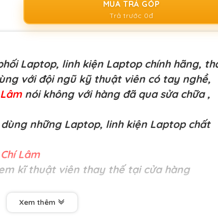
MUA TRẢ GÓP
Trả trước 0đ
hối Laptop, linh kiện Laptop chính hãng, th
cùng với đội ngũ kỹ thuật viên có tay nghề,
í Lâm
nói không với hàng đã qua sửa chữa
,
dùng những Laptop, linh kiện Laptop chất
Chí Lâm
em kĩ thuật viên thay thế tại cửa hàng
Xem thêm
ợng cao-
Pin HP N620 (8Cell), EVO N600, N600C, N6