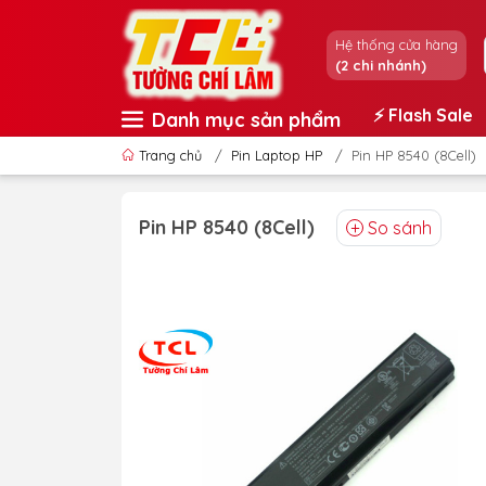
Hệ thống cửa hàng
(2 chi nhánh)
⚡️ Flash Sale
Danh mục sản phẩm
Trang chủ
/
Pin Laptop HP
/
Pin HP 8540 (8Cell)
Pin HP 8540 (8Cell)
So sánh