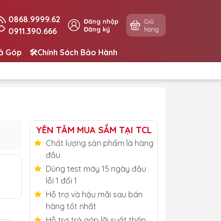
0868.9999.62
Đăng nhập
Giỏ
Đăng ký
hàng
0911.390.666
rả Góp
🛠️Chính Sách Bảo Hành
YÊN TÂM MUA SẮM TẠI TCL
Chất lượng sản phẩm là hàng
đầu
Dùng test máy 15 ngày đầu
lỗi 1 đổi 1
Hỗ trợ và hậu mãi sau bán
hàng tốt nhất
Hỗ trợ trả góp lãi suất thấp