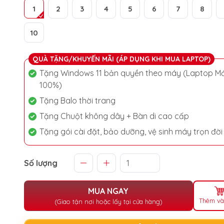
1
2
3
4
5
6
7
8
10
QUÀ TẶNG/KHUYẾN MÃI (ÁP DỤNG KHI MUA LAPTOP)
Tặng Windows 11 bản quyền theo máy (Laptop Mớ
100%)
Tặng Balo thời trang
Tặng Chuột không dây + Bàn di cao cấp
Tặng gói cài đặt, bảo dưỡng, vệ sinh máy trọn đời
Số lượng
MUA NGAY
Thêm và
(Giao tận nơi hoặc lấy tại cửa hàng)