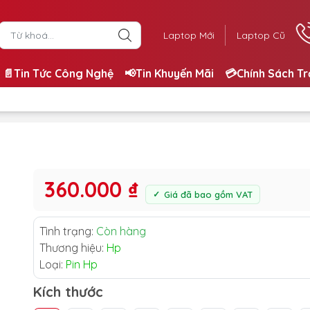
Laptop Mới
Laptop Cũ
📄Tin Tức Công Nghệ
📢Tin Khuyến Mãi
💳Chính Sách T
360.000 ₫
Giá đã bao gồm VAT
Tình trạng:
Còn hàng
Thương hiệu:
Hp
Loại:
Pin Hp
Kích thước