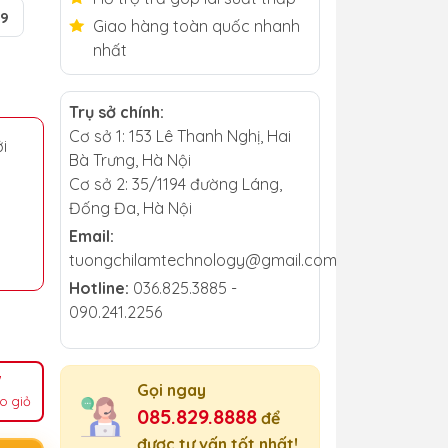
9
Giao hàng toàn quốc nhanh
nhất
Trụ sở chính:
Cơ sở 1: 153 Lê Thanh Nghị, Hai
i
Bà Trưng, Hà Nội
Cơ sở 2: 35/1194 đường Láng,
Đống Đa, Hà Nội
Email:
tuongchilamtechnology@gmail.com
Hotline:
036.825.3885 -
090.241.2256
Gọi ngay
o giỏ
085.829.8888
để
được tư vấn tốt nhất!