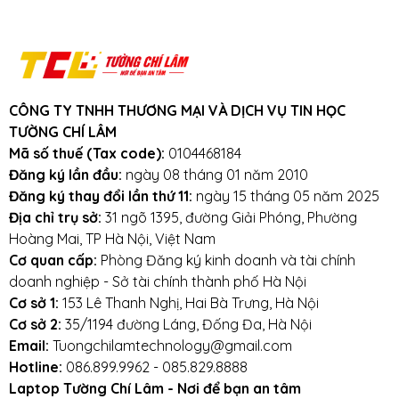
bảo hành, pin phồng, laptop k nhận pin,
pin chết, pin k sạc được
Khuyến mãi: Hỗ trợ phí ship cho đơn
hàng từ 1 triệu trở lên trong bán kính
3km.
Cam kết:
Tường Chí Lâm
chỉ bán hàng
CÔNG TY TNHH THƯƠNG MẠI VÀ DỊCH VỤ TIN HỌC
TƯỜNG CHÍ LÂM
chất lượng cao. Với tiêu chí chất lượng là
Mã số thuế (Tax code):
0104468184
hàng đầu, chúng thôi cam kết không bán
Đăng ký lần đầu:
ngày 08 tháng 01 năm 2010
hàng kém chất lượng, gây ảnh hưởng
Đăng ký thay đổi lần thứ 11:
ngày 15 tháng 05 năm 2025
đến laptop của khách hàng.
Tường Chí
Địa chỉ trụ sở:
31 ngõ 1395, đường Giải Phóng, Phường
Lâm
– Điểm 10 cho sự tin cậy
Hoàng Mai, TP Hà Nội, Việt Nam
Lưu ý khi sử dụng pin laptop:
Cơ quan cấp:
Phòng Đăng ký kinh doanh và tài chính
doanh nghiệp - Sở tài chính thành phố Hà Nội
Tránh pin bị va đập, rơi vỡ, móp méo, tác
Cơ sở 1:
153 Lê Thanh Nghị, Hai Bà Trưng, Hà Nội
động vật lý bên ngoài vào
Cơ sở 2:
35/1194 đường Láng, Đống Đa, Hà Nội
Email:
Tuongchilamtechnology@gmail.com
Tránh pin tiếp xúc với nước.
Hotline:
086.899.9962 - 085.829.8888
Laptop Tường Chí Lâm - Nơi để bạn an tâm