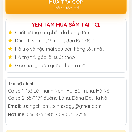
MUA TRẢ GÓP
Trả trước 0đ
YÊN TÂM MUA SẮM TẠI TCL
Chất lượng sản phẩm là hàng đầu
Dùng test máy 15 ngày đầu lỗi 1 đổi 1
Hỗ trợ và hậu mãi sau bán hàng tốt nhất
Hỗ trợ trả góp lãi suất thấp
Giao hàng toàn quốc nhanh nhất
Trụ sở chính:
Cơ sở 1: 153 Lê Thanh Nghị, Hai Bà Trưng, Hà Nội
Cơ sở 2: 35/1194 đường Láng, Đống Đa, Hà Nội
Email:
tuongchilamtechnology@gmail.com
Hotline:
036.825.3885 - 090.241.2256