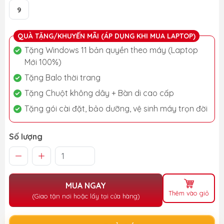
9
QUÀ TẶNG/KHUYẾN MÃI (ÁP DỤNG KHI MUA LAPTOP)
Tặng Windows 11 bản quyền theo máy (Laptop
Mới 100%)
Tặng Balo thời trang
Tặng Chuột không dây + Bàn di cao cấp
Tặng gói cài đặt, bảo dưỡng, vệ sinh máy trọn đời
Số lượng
MUA NGAY
Thêm vào giỏ
(Giao tận nơi hoặc lấy tại cửa hàng)