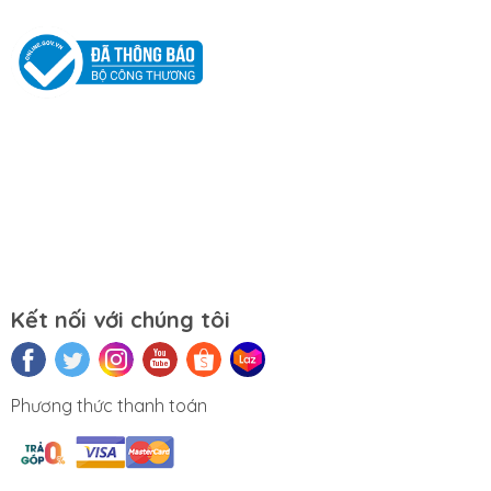
Tắt các ứng dụng không cần thiết khi sử dụng
laptop.
Tắt máy khi không sử dụng.
Mọi yêu cầu đặt hàng, hỗ trợ tư vấn sản
phẩm xin liên hệ qua hotline:
0911390666 – 02438684912
Hoặc qua trực tiếp cửa hàng:
Địa chỉ: Số 153 Lê Thanh Nghị- Phường
Kết nối với chúng tôi
Đồng Tâm- Quận Hai Bà Trưng- Hà Nội.
Website:
https://tuongchilam.com
Phương thức thanh toán