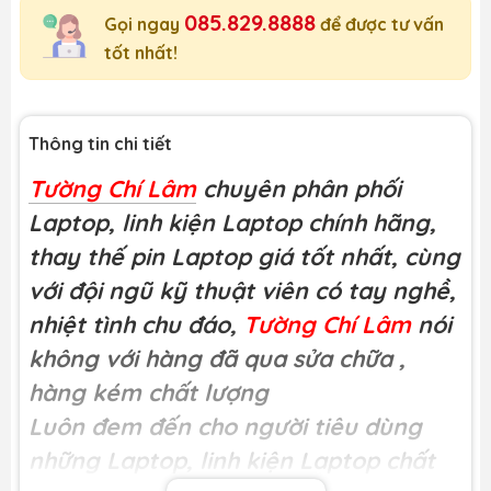
085.829.8888
Gọi ngay
để được tư vấn
tốt nhất!
Thông tin chi tiết
Tường Chí Lâm
chuyên phân phối
Laptop, linh kiện Laptop chính hãng,
thay thế pin Laptop giá tốt nhất, cùng
với đội ngũ kỹ thuật viên có tay nghề,
nhiệt tình chu đáo,
Tường Chí Lâm
nói
không với hàng đã qua sửa chữa
,
hàng kém chất lượng
Luôn đem đến cho người tiêu dùng
những Laptop, linh kiện Laptop chất