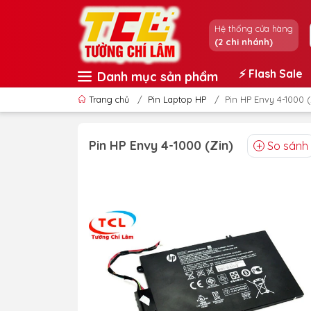
Hệ thống cửa hàng
(2 chi nhánh)
⚡️ Flash Sale
Danh mục sản phẩm
Trang chủ
/
Pin Laptop HP
/
Pin HP Envy 4-1000 (
Pin HP Envy 4-1000 (Zin)
So sánh