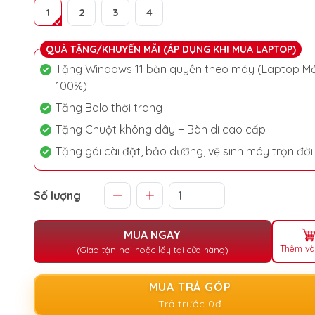
1
2
3
4
QUÀ TẶNG/KHUYẾN MÃI (ÁP DỤNG KHI MUA LAPTOP)
Tặng Windows 11 bản quyền theo máy (Laptop Mớ
100%)
Tặng Balo thời trang
Tặng Chuột không dây + Bàn di cao cấp
Tặng gói cài đặt, bảo dưỡng, vệ sinh máy trọn đời
Số lượng
MUA NGAY
Thêm và
(Giao tận nơi hoặc lấy tại cửa hàng)
MUA TRẢ GÓP
Trả trước 0đ