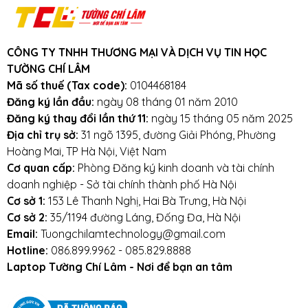
Cam kết:
Tường Chí Lâm
chỉ bán hàng
chất lượng cao. Với tiêu chí chất lượng là
hàng đầu, chúng thôi cam kết không bán
CÔNG TY TNHH THƯƠNG MẠI VÀ DỊCH VỤ TIN HỌC
hàng kém chất lượng, gây ảnh hưởng
TƯỜNG CHÍ LÂM
đến laptop của khách hàng.
Tường Chí
Mã số thuế (Tax code):
0104468184
Lâm
– Điểm 10 cho sự tin cậy
Đăng ký lần đầu:
ngày 08 tháng 01 năm 2010
Đăng ký thay đổi lần thứ 11:
ngày 15 tháng 05 năm 2025
Lưu ý khi sử dụng pin laptop:
Địa chỉ trụ sở:
31 ngõ 1395, đường Giải Phóng, Phường
Hoàng Mai, TP Hà Nội, Việt Nam
Tránh pin bị va đập, rơi vỡ, móp méo, tác
Cơ quan cấp:
Phòng Đăng ký kinh doanh và tài chính
động vật lý bên ngoài vào
doanh nghiệp - Sở tài chính thành phố Hà Nội
Cơ sở 1:
153 Lê Thanh Nghị, Hai Bà Trưng, Hà Nội
Tránh pin tiếp xúc với nước.
Cơ sở 2:
35/1194 đường Láng, Đống Đa, Hà Nội
Email:
Tuongchilamtechnology@gmail.com
Tắt các ứng dụng không cần thiết khi sử dụng
Hotline:
086.899.9962 - 085.829.8888
laptop.
Laptop Tường Chí Lâm - Nơi để bạn an tâm
Tắt máy khi không sử dụng.