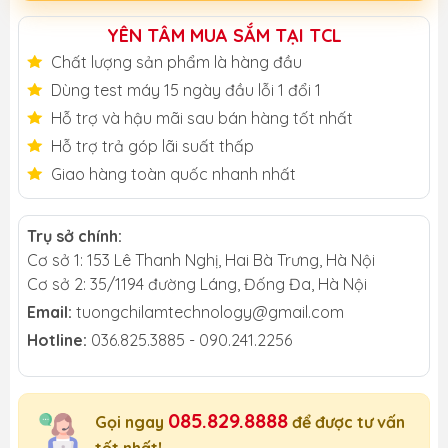
YÊN TÂM MUA SẮM TẠI TCL
Chất lượng sản phẩm là hàng đầu
Dùng test máy 15 ngày đầu lỗi 1 đổi 1
Hỗ trợ và hậu mãi sau bán hàng tốt nhất
Hỗ trợ trả góp lãi suất thấp
Giao hàng toàn quốc nhanh nhất
Trụ sở chính:
Cơ sở 1: 153 Lê Thanh Nghị, Hai Bà Trưng, Hà Nội
Cơ sở 2: 35/1194 đường Láng, Đống Đa, Hà Nội
Email:
tuongchilamtechnology@gmail.com
Hotline:
036.825.3885 - 090.241.2256
085.829.8888
Gọi ngay
để được tư vấn
tốt nhất!