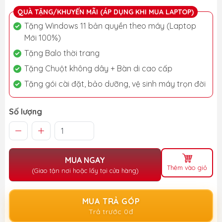
QUÀ TẶNG/KHUYẾN MÃI (ÁP DỤNG KHI MUA LAPTOP)
Tặng Windows 11 bản quyền theo máy (Laptop
Mới 100%)
Tặng Balo thời trang
Tặng Chuột không dây + Bàn di cao cấp
Tặng gói cài đặt, bảo dưỡng, vệ sinh máy trọn đời
Số lượng
MUA NGAY
Thêm vào giỏ
(Giao tận nơi hoặc lấy tại cửa hàng)
MUA TRẢ GÓP
Trả trước 0đ