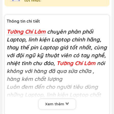
Thông tin chi tiết
Tường Chí Lâm
chuyên phân phối
Laptop, linh kiện Laptop chính hãng,
thay thế pin Laptop giá tốt nhất, cùng
với đội ngũ kỹ thuật viên có tay nghề,
nhiệt tình chu đáo,
Tường Chí Lâm
nói
không với hàng đã qua sửa chữa
,
hàng kém chất lượng
Luôn đem đến cho người tiêu dùng
những Laptop, linh kiện Laptop chất
lượng
Xem thêm
Miễn phí công thay tại
Tường Chí Lâm