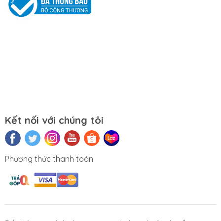
Mọi yêu cầu đặt hàng, hỗ trợ tư vấn sản
phẩm xin liên hệ qua hotline:
0911390666 – 02438684912
Hoặc qua trực tiếp cửa hàng:
Địa chỉ: Số 153 Lê Thanh Nghị- Phường
Đồng Tâm- Quận Hai Bà Trưng- Hà Nội.
Kết nối với chúng tôi
Website:
https://tuongchilam.com
Phương thức thanh toán