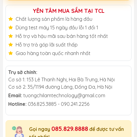
YÊN TÂM MUA SẮM TẠI TCL
Chất lượng sản phẩm là hàng đầu
Dùng test máy 15 ngày đầu lỗi 1 đổi 1
Hỗ trợ và hậu mãi sau bán hàng tốt nhất
Hỗ trợ trả góp lãi suất thấp
Giao hàng toàn quốc nhanh nhất
Trụ sở chính:
Cơ sở 1: 153 Lê Thanh Nghị, Hai Bà Trưng, Hà Nội
Cơ sở 2: 35/1194 đường Láng, Đống Đa, Hà Nội
Email:
tuongchilamtechnology@gmail.com
Hotline:
036.825.3885 - 090.241.2256
085.829.8888
Gọi ngay
để được tư vấn
tốt nhất!