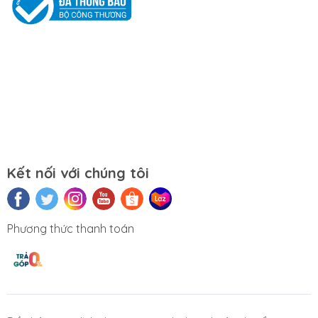
Mọi yêu cầu đặt hàng, hỗ trợ tư vấn sản
phẩm xin liên hệ qua hotline:
0911390666 – 02438684912
Hoặc qua trực tiếp cửa hàng:
Địa chỉ: Số 153 Lê Thanh Nghị- Phường
Đồng Tâm- Quận Hai Bà Trưng- Hà Nội.
Kết nối với chúng tôi
Website:
https://tuongchilam.com
Phương thức thanh toán