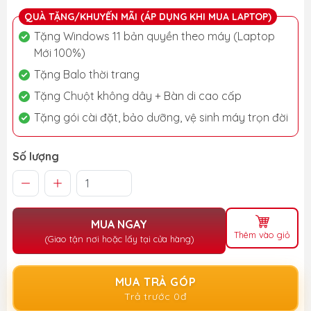
QUÀ TẶNG/KHUYẾN MÃI (ÁP DỤNG KHI MUA LAPTOP)
Tặng Windows 11 bản quyền theo máy (Laptop
Mới 100%)
Tặng Balo thời trang
Tặng Chuột không dây + Bàn di cao cấp
Tặng gói cài đặt, bảo dưỡng, vệ sinh máy trọn đời
Số lượng
MUA NGAY
Thêm vào giỏ
(Giao tận nơi hoặc lấy tại cửa hàng)
MUA TRẢ GÓP
Trả trước 0đ