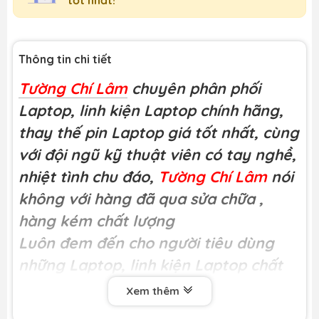
Thông tin chi tiết
Tường Chí Lâm
chuyên phân phối
Laptop, linh kiện Laptop chính hãng,
thay thế pin Laptop giá tốt nhất, cùng
với đội ngũ kỹ thuật viên có tay nghề,
nhiệt tình chu đáo,
Tường Chí Lâm
nói
không với hàng đã qua sửa chữa
,
hàng kém chất lượng
Luôn đem đến cho người tiêu dùng
những Laptop, linh kiện Laptop chất
lượng
Xem thêm
Miễn phí công thay tại
Tường Chí Lâm