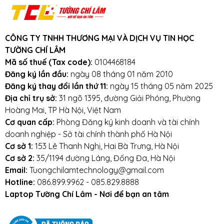
Cam kết:
Tường Chí Lâm
chỉ bán hàng
chất lượng cao. Với tiêu chí chất lượng là
hàng đầu, chúng thôi cam kết không bán
CÔNG TY TNHH THƯƠNG MẠI VÀ DỊCH VỤ TIN HỌC
hàng kém chất lượng, gây ảnh hưởng
TƯỜNG CHÍ LÂM
đến laptop của khách hàng.
Tường Chí
Mã số thuế (Tax code):
0104468184
Lâm
– Điểm 10 cho sự tin cậy
Đăng ký lần đầu:
ngày 08 tháng 01 năm 2010
Đăng ký thay đổi lần thứ 11:
ngày 15 tháng 05 năm 2025
Lưu ý khi sử dụng pin laptop:
Địa chỉ trụ sở:
31 ngõ 1395, đường Giải Phóng, Phường
Hoàng Mai, TP Hà Nội, Việt Nam
Tránh pin bị va đập, rơi vỡ, móp méo, tác
Cơ quan cấp:
Phòng Đăng ký kinh doanh và tài chính
động vật lý bên ngoài vào
doanh nghiệp - Sở tài chính thành phố Hà Nội
Cơ sở 1:
153 Lê Thanh Nghị, Hai Bà Trưng, Hà Nội
Tránh pin tiếp xúc với nước.
Cơ sở 2:
35/1194 đường Láng, Đống Đa, Hà Nội
Email:
Tuongchilamtechnology@gmail.com
Tắt các ứng dụng không cần thiết khi sử dụng
Hotline:
086.899.9962 - 085.829.8888
laptop.
Laptop Tường Chí Lâm - Nơi để bạn an tâm
Tắt máy khi không sử dụng.