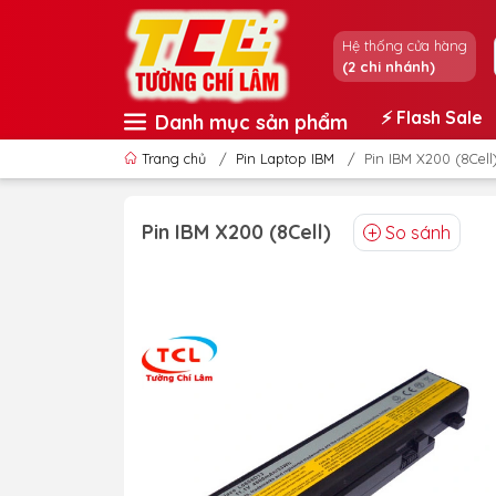
Hệ thống cửa hàng
(2 chi nhánh)
⚡️ Flash Sale
Danh mục sản phẩm
Trang chủ
/
Pin Laptop IBM
/
Pin IBM X200 (8Cell
Pin IBM X200 (8Cell)
So sánh