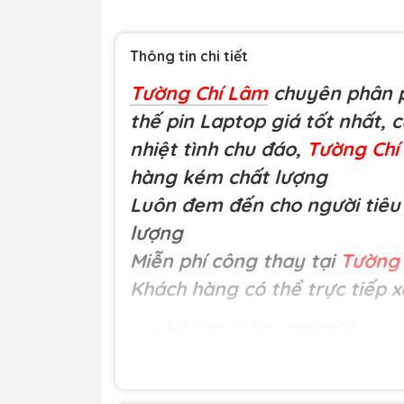
Thông tin chi tiết
Tường Chí Lâm
chuyên phân p
thế pin Laptop giá tốt nhất, 
nhiệt tình chu đáo,
Tường Ch
hàng kém chất lượng
Luôn đem đến cho người tiêu 
lượng
Miễn phí công thay tại
Tường 
Khách hàng có thể trực tiếp x
Mã sản phẩm : pinibm08
Loại hàng:
Pin laptop chất lư
Đơn giá:
455.000 đ
Nguồn gốc: Nhập khẩu.