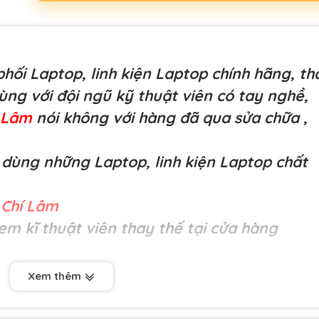
hối Laptop, linh kiện Laptop chính hãng, th
cùng với đội ngũ kỹ thuật viên có tay nghề,
í Lâm
nói không với hàng đã qua sửa chữa
,
dùng những Laptop, linh kiện Laptop chất
Chí Lâm
em kĩ thuật viên thay thế tại cửa hàng
Xem thêm
ợng cao-
Pin IBM X200 (8Cell), X201Tablet