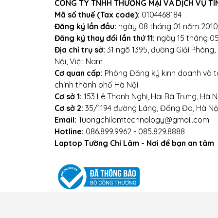
Mọi yêu cầu đặt hàng, h
CÔNG TY TNHH THƯƠNG MẠI VÀ DỊCH VỤ TI
Mã số thuế (Tax code):
0104468184
0
Đăng ký lần đầu:
ngày 08 tháng 01 năm 2010
Đăng ký thay đổi lần thứ 11:
ngày 15 tháng 0
Hoặ
Địa chỉ trụ sở:
31 ngõ 1395, đường Giải Phóng
Nội, Việt Nam
Địa chỉ: Số 153 Lê Thanh N
Cơ quan cấp:
Phòng Đăng ký kinh doanh và tà
chính thành phố Hà Nội
Websi
Cơ sở 1:
153 Lê Thanh Nghị, Hai Bà Trưng, Hà N
Cơ sở 2:
35/1194 đường Láng, Đống Đa, Hà Nộ
Email:
Tuongchilamtechnology@gmail.com
Hotline:
086.899.9962 - 085.829.8888
Laptop Tường Chí Lâm - Nơi để bạn an tâm