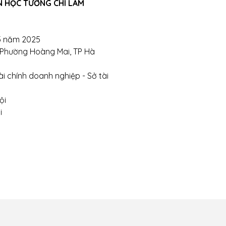
ỗ trợ tư vấn sản phẩm xin liên hệ qua hotline:
N HỌC TƯỜNG CHÍ LÂM
911390666 – 02438684912
5 năm 2025
c qua trực tiếp cửa hàng:
, Phường Hoàng Mai, TP Hà
ghị- Phường Đồng Tâm- Quận Hai Bà Trưng- Hà Nội.
i chính doanh nghiệp - Sở tài
te:
https://tuongchilam.com
ội
i