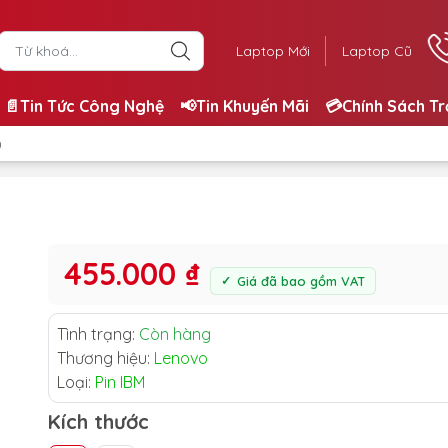
Laptop Mới
Laptop Cũ
📄Tin Tức Công Nghệ
📢Tin Khuyến Mãi
💳Chính Sách T
)
455.000 ₫
Giá đã bao gồm VAT
Tình trạng:
Còn hàng
Thương hiệu:
Lenovo
Loại:
Pin IBM
Kích thước