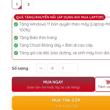
1
2
QUÀ TẶNG/KHUYẾN MÃI (ÁP DỤNG KHI MUA LAPTOP)
Tặng Windows 11 bản quyền theo máy (Laptop Mớ
100%)
Tặng Balo thời trang
Tặng Chuột không dây + Bàn di cao cấp
Tặng gói cài đặt, bảo dưỡng, vệ sinh máy trọn đời
Số lượng
MUA NGAY
Thêm và
(Giao tận nơi hoặc lấy tại cửa hàng)
MUA TRẢ GÓP
Trả trước 0đ