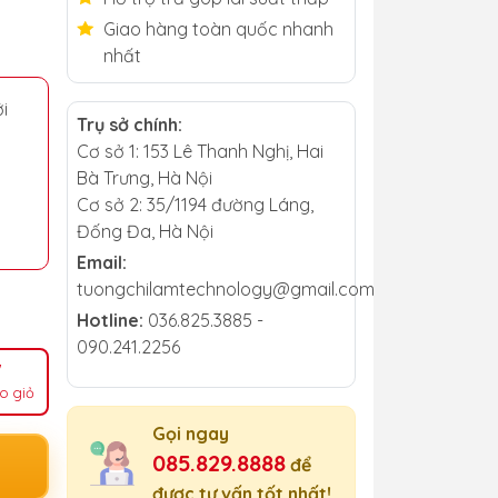
Giao hàng toàn quốc nhanh
nhất
i
Trụ sở chính:
Cơ sở 1: 153 Lê Thanh Nghị, Hai
Bà Trưng, Hà Nội
Cơ sở 2: 35/1194 đường Láng,
Đống Đa, Hà Nội
Email:
tuongchilamtechnology@gmail.com
Hotline:
036.825.3885 -
090.241.2256
o giỏ
Gọi ngay
085.829.8888
để
được tư vấn tốt nhất!