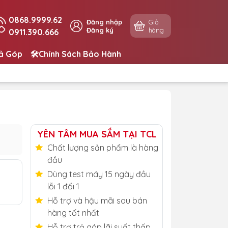
0868.9999.62
Đăng nhập
Giỏ
Đăng ký
hàng
0911.390.666
rả Góp
🛠️Chính Sách Bảo Hành
YÊN TÂM MUA SẮM TẠI TCL
Chất lượng sản phẩm là hàng
đầu
Dùng test máy 15 ngày đầu
lỗi 1 đổi 1
Hỗ trợ và hậu mãi sau bán
hàng tốt nhất
Hỗ trợ trả góp lãi suất thấp