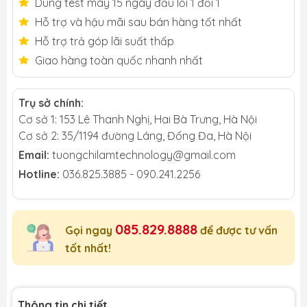
Dùng test máy 15 ngày đầu lỗi 1 đổi 1
Hỗ trợ và hậu mãi sau bán hàng tốt nhất
Hỗ trợ trả góp lãi suất thấp
Giao hàng toàn quốc nhanh nhất
Trụ sở chính:
Cơ sở 1: 153 Lê Thanh Nghị, Hai Bà Trưng, Hà Nội
Cơ sở 2: 35/1194 đường Láng, Đống Đa, Hà Nội
Email:
tuongchilamtechnology@gmail.com
Hotline:
036.825.3885 - 090.241.2256
085.829.8888
Gọi ngay
để được tư vấn
tốt nhất!
Thông tin chi tiết