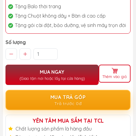
Tặng Balo thời trang
Tặng Chuột không dây + Bàn di cao cấp
Tặng gói cài đặt, bảo dưỡng, vệ sinh máy trọn đời
Số lượng
MUA NGAY
Thêm vào giỏ
(Giao tận nơi hoặc lấy tại cửa hàng)
MUA TRẢ GÓP
Trả trước 0đ
YÊN TÂM MUA SẮM TẠI TCL
Chất lượng sản phẩm là hàng đầu