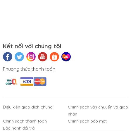
Website:
https://tuongchilam.com
Kết nối với chúng tôi
Phương thức thanh toán
Điều kiện giao dịch chung
Chính sách vận chuyển và giao
nhận
Phụ Kiện
Bàn Phím,
Thiết Bị Điện
Sửa Chữa
Laptop, PC
Chuột, Loa, Tai
Tử
Laptop - PC
Chính sách thanh toán
Chính sách bảo mật
Nghe
Bảo hành đổi trả