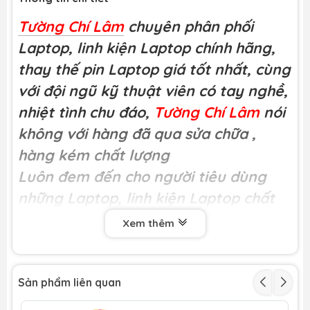
Tường Chí Lâm
chuyên phân phối
Laptop, linh kiện Laptop chính hãng,
thay thế pin Laptop giá tốt nhất, cùng
với đội ngũ kỹ thuật viên có tay nghề,
nhiệt tình chu đáo,
Tường Chí Lâm
nói
không với hàng đã qua sửa chữa
,
hàng kém chất lượng
Luôn đem đến cho người tiêu dùng
những Laptop, linh kiện Laptop chất
lượng
Xem thêm
Miễn phí công thay tại
Tường Chí Lâm
Khách hàng có thể trực tiếp xem kĩ
thuật viên thay thế tại cửa hàng
Sản phẩm liên quan