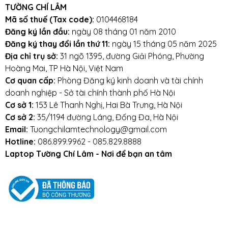
TƯỜNG CHÍ LÂM
Tránh pin bị va đập, rơi vỡ, móp méo, tác
Mã số thuế (Tax code):
0104468184
động vật lý bên ngoài vào
Đăng ký lần đầu:
ngày 08 tháng 01 năm 2010
Đăng ký thay đổi lần thứ 11:
ngày 15 tháng 05 năm 2025
Tránh pin tiếp xúc với nước.
Địa chỉ trụ sở:
31 ngõ 1395, đường Giải Phóng, Phường
Tắt các ứng dụng không cần thiết khi sử dụng
Hoàng Mai, TP Hà Nội, Việt Nam
Cơ quan cấp:
Phòng Đăng ký kinh doanh và tài chính
laptop.
doanh nghiệp - Sở tài chính thành phố Hà Nội
Tắt máy khi không sử dụng.
Cơ sở 1:
153 Lê Thanh Nghị, Hai Bà Trưng, Hà Nội
Cơ sở 2:
35/1194 đường Láng, Đống Đa, Hà Nội
Mọi yêu cầu đặt hàng, hỗ trợ tư vấn sản
Email:
Tuongchilamtechnology@gmail.com
phẩm xin liên hệ qua hotline:
Hotline:
086.899.9962 - 085.829.8888
Laptop Tường Chí Lâm - Nơi để bạn an tâm
0911390666 – 02438684912
Hoặc qua trực tiếp cửa hàng:
Địa chỉ: Số 153 Lê Thanh Nghị- Phường
Đồng Tâm- Quận Hai Bà Trưng- Hà Nội.