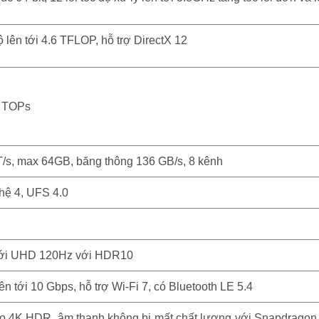
ên tới 4.6 TFLOP, hỗ trợ DirectX 12
 TOPs
s, max 64GB, băng thông 136 GB/s, 8 kênh
hệ 4, UFS 4.0
tới UHD 120Hz với HDR10
tới 10 Gbps, hỗ trợ Wi-Fi 7, có Bluetooth LE 5.4
o 4K HDR, âm thanh không bị mất chất lượng với Snapdragon S