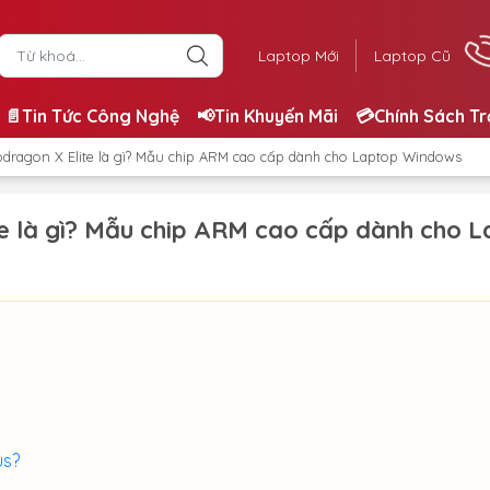
Laptop Mới
Laptop Cũ
📄Tin Tức Công Nghệ
📢Tin Khuyến Mãi
💳Chính Sách T
ragon X Elite là gì? Mẫu chip ARM cao cấp dành cho Laptop Windows
 là gì? Mẫu chip ARM cao cấp dành cho 
us?