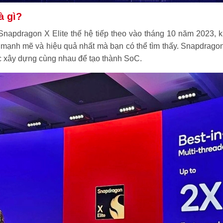
à gì?
napdragon X Elite thế hệ tiếp theo vào tháng 10 năm 2023, k
g mạnh mẽ và hiệu quả nhất mà bạn có thể tìm thấy. Snapdragon
c xây dựng cùng nhau để tạo thành SoC.