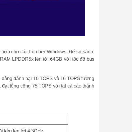
 hợp cho các trò chơi Windows. Để so sánh,
ợ RAM LPDDR5x lên tới 64GB với tốc độ bus
dễ dàng đánh bại 10 TOPS và 16 TOPS tương
 đạt tổng cộng 75 TOPS với tất cả các thành
õi kép lên tới 4.3GHz