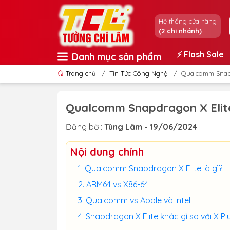
Hệ thống cửa hàng
(2 chi nhánh)
⚡️ Flash Sale
Danh mục sản phẩm
Trang chủ
/
Tin Tức Công Nghệ
/
Qualcomm Snapd
Qualcomm Snapdragon X Elite
Đăng bởi:
Tùng Lâm - 19/06/2024
Nội dung chính
Qualcomm Snapdragon X Elite là gì?
ARM64 vs X86-64
Qualcomm vs Apple và Intel
Snapdragon X Elite khác gì so với X Pl