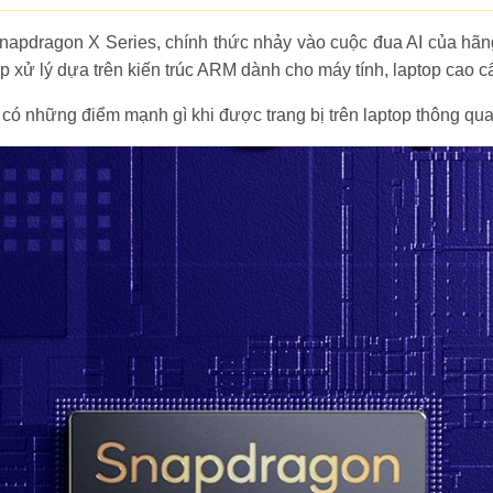
apdragon X Series, chính thức nhảy vào cuộc đua AI của hãn
ip xử lý dựa trên kiến trúc ARM dành cho máy tính, laptop cao c
ó những điểm mạnh gì khi được trang bị trên laptop thông qua 