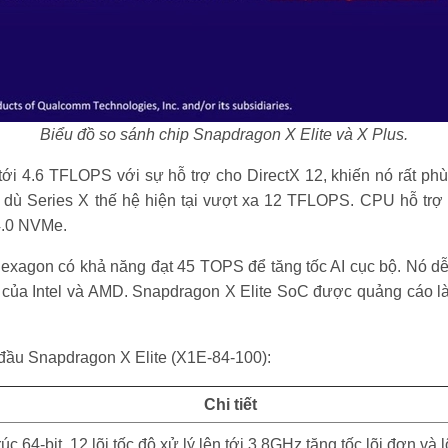
Biểu đồ so sánh chip Snapdragon X Elite và X Plus.
i 4.6 TFLOPS với sự hỗ trợ cho DirectX 12, khiến nó rất phù
dù Series X thế hệ hiện tại vượt xa 12 TFLOPS. CPU hỗ tr
4.0 NVMe.
xagon có khả năng đạt 45 TOPS để tăng tốc AI cục bộ. Nó 
của Intel và AMD. Snapdragon X Elite SoC được quảng cáo là
 đầu Snapdragon X Elite (X1E-84-100):
Chi tiết
64-bit, 12 lõi tốc độ xử lý lên tới 3.8GHz tăng tốc lõi đơn và l