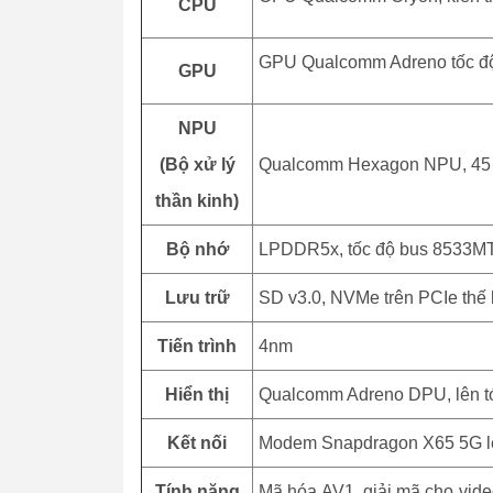
CPU
GPU Qualcomm Adreno tốc độ l
GPU
NPU
(Bộ xử lý
Qualcomm Hexagon NPU, 45
thần kinh)
Bộ nhớ
LPDDR5x, tốc độ bus 8533MT/
Lưu trữ
SD v3.0, NVMe trên PCIe thế 
Tiến trình
4nm
Hiển thị
Qualcomm Adreno DPU, lên 
Kết nối
Modem Snapdragon X65 5G lên 
Tính năng
Mã hóa AV1, giải mã cho vide