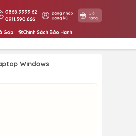
0868.9999.62
Đăng nhập
Giỏ
Đăng ký
hàng
0911.390.666
rả Góp
🛠️Chính Sách Bảo Hành
Laptop Windows