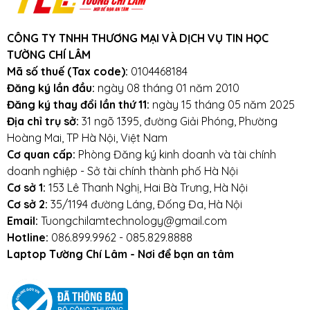
CÔNG TY TNHH THƯƠNG MẠI VÀ DỊCH VỤ TIN HỌC
TƯỜNG CHÍ LÂM
Tư vấn mua RAM Laptop Samsung
Mã số thuế (Tax code):
0104468184
8GB 2400MHz DDR4
Đăng ký lần đầu:
ngày 08 tháng 01 năm 2010
Gọi ngay: 0911390666 - 0865164697
Đăng ký thay đổi lần thứ 11:
ngày 15 tháng 05 năm 2025
Chat với
Fanpage BanLaptop.vn
và
Địa chỉ trụ sở:
31 ngõ 1395, đường Giải Phóng, Phường
Fanpage Tường Chí Lâm Laptop
(support
Hoàng Mai, TP Hà Nội, Việt Nam
24/7)
Cơ quan cấp:
Phòng Đăng ký kinh doanh và tài chính
Cơ sở 1:
153 Lê Thanh Nghị
, Hai Bà Trưng, Hà
doanh nghiệp - Sở tài chính thành phố Hà Nội
Nội (
Xem đường đi
)
Cơ sở 1:
153 Lê Thanh Nghị, Hai Bà Trưng, Hà Nội
Cơ sở 2:
35/1194 đường Láng
, Đống Đa, Hà
Cơ sở 2:
35/1194 đường Láng, Đống Đa, Hà Nội
Nội
Email:
Tuongchilamtechnology@gmail.com
Cơ sở 3:
số 5 ngõ 12 Trần Phú
, Hà Đông (đối
Hotline:
086.899.9962 - 085.829.8888
diện Học viện An Ninh)
Laptop Tường Chí Lâm - Nơi để bạn an tâm