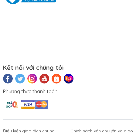
Mẹo sử dụng RAM lâu bền
Để máy nơi khô thoáng, tránh bụi bẩn
Thường xuyên vệ sinh máy
Nên quét virus thường xuyên
Nên tắt các ứng dụng khi không cần sử dụng
Đánh giá chi tiết sản phẩm
Hiệu năng cao
Kết nối với chúng tôi
RAM Laptop Samsung 8GB 2400MHz DDR4 hỗ trợ tần
số cao 2400MHz. Đạt tốc độ nhanh hơn và dung
lượng cao hơn, chỉ cần lắp đặt vào máy tính, không
Phương thức thanh toán
cần điều chỉnh trong BIOS.
Tương thích với nhiều loại CPU
RAM Laptop Samsung 8GB 2400MHz DDR4 có thể
hoạt động tốt với mọi loại laptop. Bạn chỉ cần lắp
RAM vào máy là có thể hoạt động được.
Điều kiện giao dịch chung
Chính sách vận chuyển và giao