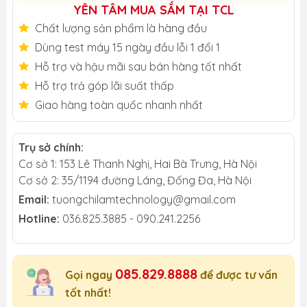
YÊN TÂM MUA SẮM TẠI TCL
Chất lượng sản phẩm là hàng đầu
Dùng test máy 15 ngày đầu lỗi 1 đổi 1
Hỗ trợ và hậu mãi sau bán hàng tốt nhất
Hỗ trợ trả góp lãi suất thấp
Giao hàng toàn quốc nhanh nhất
Trụ sở chính:
Cơ sở 1: 153 Lê Thanh Nghị, Hai Bà Trưng, Hà Nội
Cơ sở 2: 35/1194 đường Láng, Đống Đa, Hà Nội
Email:
tuongchilamtechnology@gmail.com
Hotline:
036.825.3885 - 090.241.2256
085.829.8888
Gọi ngay
để được tư vấn
tốt nhất!