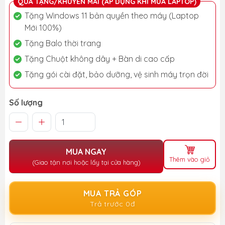
QUÀ TẶNG/KHUYẾN MÃI (ÁP DỤNG KHI MUA LAPTOP)
Tặng Windows 11 bản quyền theo máy (Laptop
Mới 100%)
Tặng Balo thời trang
Tặng Chuột không dây + Bàn di cao cấp
Tặng gói cài đặt, bảo dưỡng, vệ sinh máy trọn đời
Số lượng
MUA NGAY
Thêm vào giỏ
(Giao tận nơi hoặc lấy tại cửa hàng)
MUA TRẢ GÓP
Trả trước 0đ