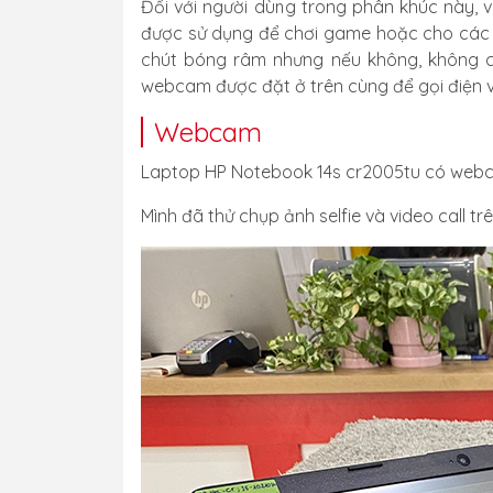
Đối với người dùng trong phân khúc này, 
được sử dụng để chơi game hoặc cho các mụ
chút bóng râm nhưng nếu không, không có
webcam được đặt ở trên cùng để gọi điện v
Webcam
Laptop HP Notebook 14s cr2005tu có webca
Mình đã thử chụp ảnh selfie và video call 