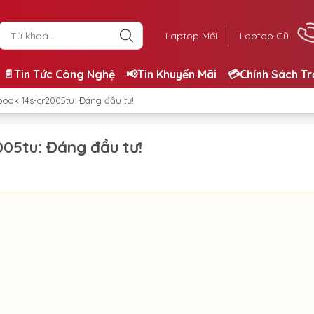
Laptop Mới
Laptop Cũ
📄Tin Tức Công Nghệ
📢Tin Khuyến Mãi
💳Chính Sách T
ook 14s-cr2005tu: Đáng đầu tư!
05tu: Đáng đầu tư!