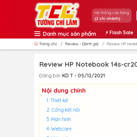
Hệ thống cửa hàng
(2 chi nhánh)
⚡️ Flash Sale
Danh mục sản phẩm
Trang chủ
/
Review - Đánh giá
/
Review HP Noteb
Review HP Notebook 14s-cr20
Đăng bởi:
KD T - 05/12/2021
Nội dung chính
Thiết kế
Cổng kết nối
Màn hình
Webcam