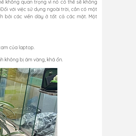
hể không quan trọng vì nó có thể sẽ không
ối với việc sử dụng ngoài trời, cần có một
h bởi các viền dày ở tất cả các mặt. Một
cam của laptop.
nh không bị ám vàng, khá ổn.