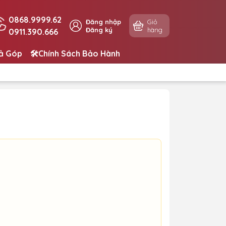
0868.9999.62
Đăng nhập
Giỏ
Đăng ký
hàng
0911.390.666
rả Góp
🛠️Chính Sách Bảo Hành