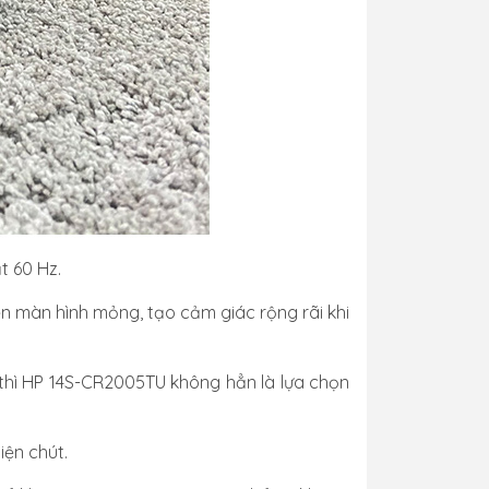
t 60 Hz.
ền màn hình mỏng, tạo cảm giác rộng rãi khi
thì HP 14S-CR2005TU không hẳn là lựa chọn
iện chút.