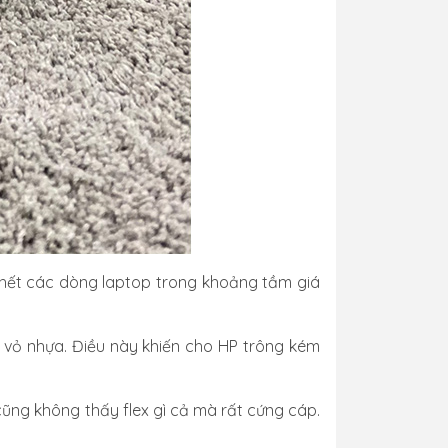
hết các dòng laptop trong khoảng tầm giá
ỏ nhựa. Điều này khiến cho HP trông kém
ũng không thấy flex gì cả mà rất cứng cáp.