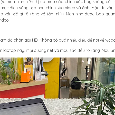
việc màn hình hiển thị có màu sắc chính xác hay không có t
c đích sáng tạo như chỉnh sửa video và ảnh. Mặc dù vậy, Đ
 vấn đề gì rõ ràng về tầm nhìn. Màn hình được bao quan
ideo.
m độ phân giải HD. Không có quá nhiều điều để nói về web
trên laptop này, mọi đường nét và màu sắc đều rõ ràng. Màu ả