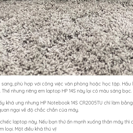
sang, phù hợp với công việc văn phòng hoặc học tập. Hầu 
. Thế nhưng riêng em laptop HP 14S này lại có màu sáng bạc.
y khá ưng nhưng HP Notebook 14S CR2005TU chỉ làm bằng v
 quan ngại về độ chắc chắn của máy.
chiếc laptop này. Nếu bạn thử ấn mạnh xuống thân máy thì c
 loại. Một điều khá thú vị!