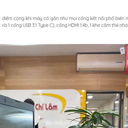
t điểm cộng khi máy có gần như mọi cổng kết nối phổ biến n
và 1 cổng USB 3.1 Type C), cổng HDMI 1.4b, 1 khe cắm thẻ nhớ