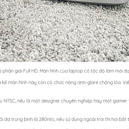
 phân giải Full HD. Màn hình của laptop có tốc độ làm mới đạ
a kể màn hình này còn có chức năng anti-glare chống lóa. Vi
àu NTSC, nếu là một designer chuyên nghiệp hay một gamer 
đa trung bình là 280nits, nếu sử dụng ngoài trời thì hơi bất t