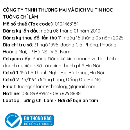
Lâm
– Điểm 10 cho sự tin cậy
CÔNG TY TNHH THƯƠNG MẠI VÀ DỊCH VỤ TIN HỌC
Lưu ý khi sử dụng sạc laptop:
TƯỜNG CHÍ LÂM
Mã số thuế (Tax code):
0104468184
Tránh sạc bị va đập, rơi vỡ, móp méo, tác
Đăng ký lần đầu:
ngày 08 tháng 01 năm 2010
động vật lý bên ngoài vàoLenovo
Đăng ký thay đổi lần thứ 11:
ngày 15 tháng 05 năm 2025
Địa chỉ trụ sở:
31 ngõ 1395, đường Giải Phóng, Phường
Tránh sạc tiếp xúc với nước.
Hoàng Mai, TP Hà Nội, Việt Nam
Cơ quan cấp:
Phòng Đăng ký kinh doanh và tài chính
doanh nghiệp - Sở tài chính thành phố Hà Nội
Mọi yêu cầu đặt hàng, hỗ trợ tư vấn sản
Cơ sở 1:
153 Lê Thanh Nghị, Hai Bà Trưng, Hà Nội
Cơ sở 2:
35/1194 đường Láng, Đống Đa, Hà Nội
phẩm xin liên hệ qua hotline:
Email:
Tuongchilamtechnology@gmail.com
0911390666 – 02438684912
Hotline:
086.899.9962 - 085.829.8888
Laptop Tường Chí Lâm - Nơi để bạn an tâm
Hoặc qua trực tiếp cửa hàng:
Địa chỉ: Số 153 Lê Thanh Nghị- Phường
Đồng Tâm- Quận Hai Bà Trưng- Hà Nội.