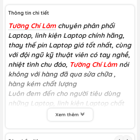
Thông tin chi tiết
Tường Chí Lâm
chuyên phân phối
Laptop, linh kiện Laptop chính hãng,
thay thế pin Laptop giá tốt nhất, cùng
với đội ngũ kỹ thuật viên có tay nghề,
nhiệt tình chu đáo,
Tường Chí Lâm
nói
không với hàng đã qua sửa chữa
,
hàng kém chất lượng
Luôn đem đến cho người tiêu dùng
những Laptop, linh kiện Laptop chất
lượng
Xem thêm
Miễn phí công thay tại
Tường Chí Lâm
Khách hàng có thể trực tiếp xem kĩ