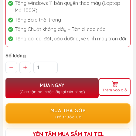
Tặng Windows 11 bản quyền theo máy (Laptop
Mới 100%)
Tặng Balo thời trang
Tặng Chuột không dây + Bàn di cao cấp
Tặng gói cài đặt, bảo dưỡng, vệ sinh máy trọn đời
Số lượng
MUA NGAY
Thêm vào giỏ
(Giao tận nơi hoặc lấy tại cửa hàng)
MUA TRẢ GÓP
Trả trước 0đ
YÊN TÂM MUA SẮM TẠI TCL