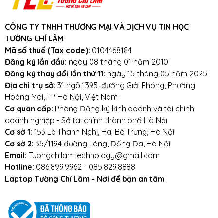
đến laptop của khách hàng.
Tường Chí
Lâm
– Điểm 10 cho sự tin cậy
CÔNG TY TNHH THƯƠNG MẠI VÀ DỊCH VỤ TIN HỌC
Lưu ý khi sử dụng sạc laptop:
TƯỜNG CHÍ LÂM
Mã số thuế (Tax code):
0104468184
Tránh sạc bị va đập, rơi vỡ, móp méo, tác
Đăng ký lần đầu:
ngày 08 tháng 01 năm 2010
động vật lý bên ngoài vàoLenovo
Đăng ký thay đổi lần thứ 11:
ngày 15 tháng 05 năm 2025
Địa chỉ trụ sở:
31 ngõ 1395, đường Giải Phóng, Phường
Tránh sạc tiếp xúc với nước.
Hoàng Mai, TP Hà Nội, Việt Nam
Cơ quan cấp:
Phòng Đăng ký kinh doanh và tài chính
doanh nghiệp - Sở tài chính thành phố Hà Nội
Mọi yêu cầu đặt hàng, hỗ trợ tư vấn sản
Cơ sở 1:
153 Lê Thanh Nghị, Hai Bà Trưng, Hà Nội
Cơ sở 2:
35/1194 đường Láng, Đống Đa, Hà Nội
phẩm xin liên hệ qua hotline:
Email:
Tuongchilamtechnology@gmail.com
0911390666 – 02438684912
Hotline:
086.899.9962 - 085.829.8888
Laptop Tường Chí Lâm - Nơi để bạn an tâm
Hoặc qua trực tiếp cửa hàng:
Địa chỉ: Số 153 Lê Thanh Nghị- Phường