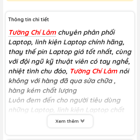
Thông tin chi tiết
Tường Chí Lâm
chuyên phân phối
Laptop, linh kiện Laptop chính hãng,
thay thế pin Laptop giá tốt nhất, cùng
với đội ngũ kỹ thuật viên có tay nghề,
nhiệt tình chu đáo,
Tường Chí Lâm
nói
không với hàng đã qua sửa chữa
,
hàng kém chất lượng
Luôn đem đến cho người tiêu dùng
những Laptop, linh kiện Laptop chất
lượng
Xem thêm
Miễn phí công thay tại
Tường Chí Lâm
Khách hàng có thể trực tiếp xem kĩ