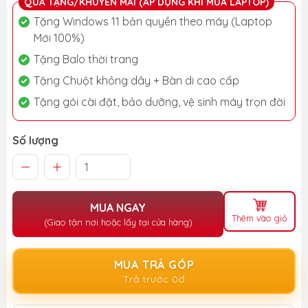
QUÀ TẶNG/KHUYẾN MÃI (ÁP DỤNG KHI MUA LAPTOP)
Tặng Windows 11 bản quyền theo máy (Laptop
Mới 100%)
Tặng Balo thời trang
Tặng Chuột không dây + Bàn di cao cấp
Tặng gói cài đặt, bảo dưỡng, vệ sinh máy trọn đời
Số lượng
MUA NGAY
Thêm vào giỏ
(Giao tận nơi hoặc lấy tại cửa hàng)
MUA TRẢ GÓP
Trả trước 0đ