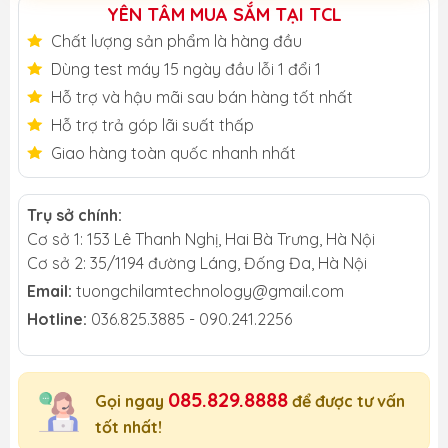
YÊN TÂM MUA SẮM TẠI TCL
Chất lượng sản phẩm là hàng đầu
Dùng test máy 15 ngày đầu lỗi 1 đổi 1
Hỗ trợ và hậu mãi sau bán hàng tốt nhất
Hỗ trợ trả góp lãi suất thấp
Giao hàng toàn quốc nhanh nhất
Trụ sở chính:
Cơ sở 1: 153 Lê Thanh Nghị, Hai Bà Trưng, Hà Nội
Cơ sở 2: 35/1194 đường Láng, Đống Đa, Hà Nội
Email:
tuongchilamtechnology@gmail.com
Hotline:
036.825.3885 - 090.241.2256
085.829.8888
Gọi ngay
để được tư vấn
tốt nhất!