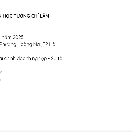
ghị- Phường Đồng Tâm- Quận Hai Bà Trưng- Hà Nội.
N HỌC TƯỜNG CHÍ LÂM
5 năm 2025
, Phường Hoàng Mai, TP Hà
i chính doanh nghiệp - Sở tài
ội
i