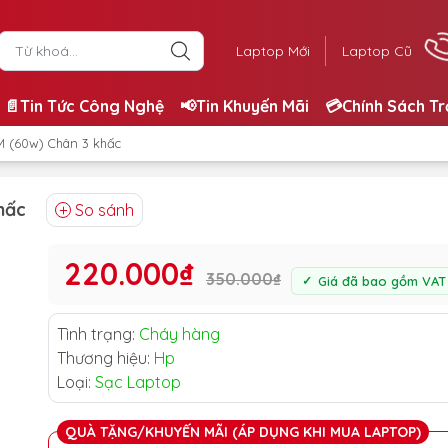
Laptop Mới
Laptop Cũ
📄Tin Tức Công Nghệ
📢Tin Khuyến Mãi
💳Chính Sách T
M (60w) Chân 3 khấc
hấc
So sánh
220.000₫
350.000₫
Giá đã bao gồm VAT
Tình trạng:
Cháy hàng
Thương hiệu:
Hp
Loại:
Sạc Laptop
QUÀ TẶNG/KHUYẾN MÃI (ÁP DỤNG KHI MUA LAPTOP)