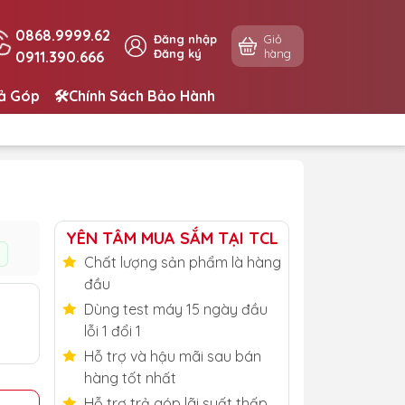
0868.9999.62
Đăng nhập
Giỏ
Đăng ký
hàng
0911.390.666
rả Góp
🛠️Chính Sách Bảo Hành
YÊN TÂM MUA SẮM TẠI TCL
Chất lượng sản phẩm là hàng
đầu
Dùng test máy 15 ngày đầu
lỗi 1 đổi 1
Hỗ trợ và hậu mãi sau bán
hàng tốt nhất
Hỗ trợ trả góp lãi suất thấp