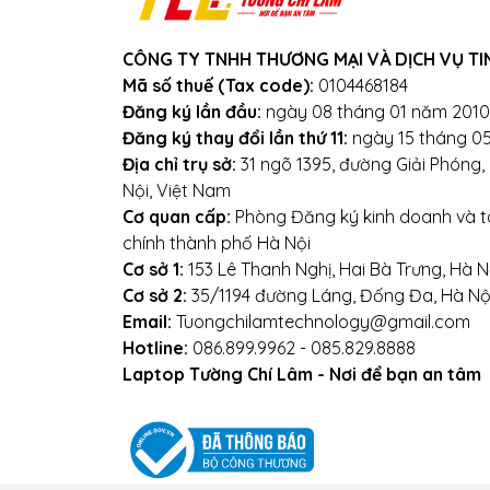
Địa chỉ: Số 153 Lê Thanh N
CÔNG TY TNHH THƯƠNG MẠI VÀ DỊCH VỤ TI
Mã số thuế (Tax code):
0104468184
Đăng ký lần đầu:
ngày 08 tháng 01 năm 2010
Đăng ký thay đổi lần thứ 11:
ngày 15 tháng 0
Địa chỉ trụ sở:
31 ngõ 1395, đường Giải Phóng
Nội, Việt Nam
Cơ quan cấp:
Phòng Đăng ký kinh doanh và tà
chính thành phố Hà Nội
Cơ sở 1:
153 Lê Thanh Nghị, Hai Bà Trưng, Hà N
Cơ sở 2:
35/1194 đường Láng, Đống Đa, Hà Nộ
Email:
Tuongchilamtechnology@gmail.com
Hotline:
086.899.9962 - 085.829.8888
Laptop Tường Chí Lâm - Nơi để bạn an tâm