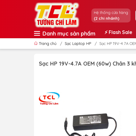
Hệ thống cửa hàng
(2 chi nhánh)
⚡️ Flash Sale
Danh mục sản phẩm
Trang chủ
/
Sạc Laptop HP
/
Sạc HP 19V-4.7A OE
Sạc HP 19V-4.7A OEM (60w) Chân 3 k