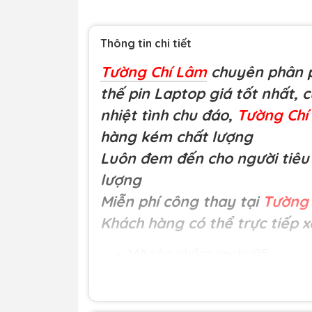
Thông tin chi tiết
Tường Chí Lâm
chuyên phân p
thế pin Laptop giá tốt nhất, 
nhiệt tình chu đáo,
Tường Ch
hàng kém chất lượng
Luôn đem đến cho người tiêu 
lượng
Miễn phí công thay tại
Tường 
Khách hàng có thể trực tiếp x
Mã sản phẩm: sachp05
Loại hàng:
Sạc HP 19V-4.7A OE
Đơn giá:
220.000 đ
Nguồn gốc: Nhập khẩu.