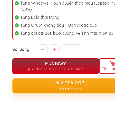
Tặng Windows 11 bản quyền theo máy (Laptop Mớ
100%)
Tặng Balo thời trang
Tặng Chuột không dây + Bàn di cao cấp
Tặng gói cài đặt, bảo dưỡng, vệ sinh máy trọn đời
Số lượng
MUA NGAY
Thêm và
(Giao tận nơi hoặc lấy tại cửa hàng)
MUA TRẢ GÓP
Trả trước 0đ