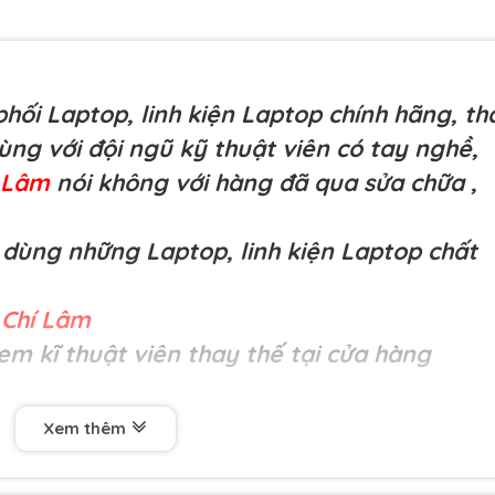
hối Laptop, linh kiện Laptop chính hãng, th
cùng với đội ngũ kỹ thuật viên có tay nghề,
í Lâm
nói không với hàng đã qua sửa chữa
,
dùng những Laptop, linh kiện Laptop chất
Chí Lâm
em kĩ thuật viên thay thế tại cửa hàng
Xem thêm
M (60w) Chân 3 khấc