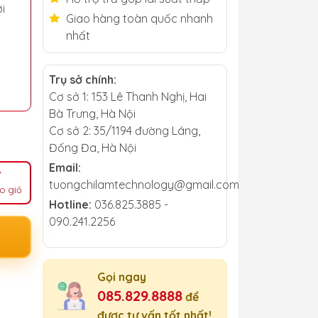
i
Giao hàng toàn quốc nhanh
nhất
Trụ sở chính:
Cơ sở 1: 153 Lê Thanh Nghị, Hai
Bà Trưng, Hà Nội
Cơ sở 2: 35/1194 đường Láng,
Đống Đa, Hà Nội
Email:
tuongchilamtechnology@gmail.com
o giỏ
Hotline:
036.825.3885 -
090.241.2256
Gọi ngay
085.829.8888
để
được tư vấn tốt nhất!