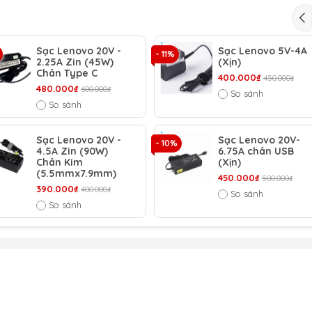
 dài hạn 9 tháng.1 đổi 1 ngay lập tức trong 9 tháng
xuất
o đơn hàng từ 1 triệu trở lên trong bán kính 3km.
Sạc Lenovo 20V -
Sạc Lenovo 5V-4A
- 11%
2.25A Zin (45W)
(Xịn)
án hàng chất lượng cao. Với tiêu chí chất lượng là 
Chân Type C
400.000₫
450.000₫
g bán hàng kém chất lượng, gây ảnh hưởng đến lap
480.000₫
600.000₫
So sánh
âm
– Điểm 10 cho sự tin cậy
So sánh
Sạc Lenovo 20V -
Sạc Lenovo 20V-
- 10%
4.5A Zin (90W)
6.75A chân USB
éo, tác động vật lý bên ngoài vào
Chân Kim
(Xịn)
(5.5mmx7.9mm)
450.000₫
500.000₫
390.000₫
400.000₫
So sánh
So sánh
ỗ trợ tư vấn sản phẩm xin liên hệ qua hotline:
911390666 – 02438684912
c qua trực tiếp cửa hàng: