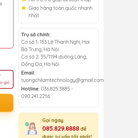
i
Giao hàng toàn quốc nhanh
nhất
Trụ sở chính:
Cơ sở 1: 153 Lê Thanh Nghị, Hai
Bà Trưng, Hà Nội
Cơ sở 2: 35/1194 đường Láng,
Đống Đa, Hà Nội
Email:
tuongchilamtechnology@gmail.com
o giỏ
Hotline:
036.825.3885 -
090.241.2256
Gọi ngay
085.829.8888
để
được tư vấn tốt nhất!