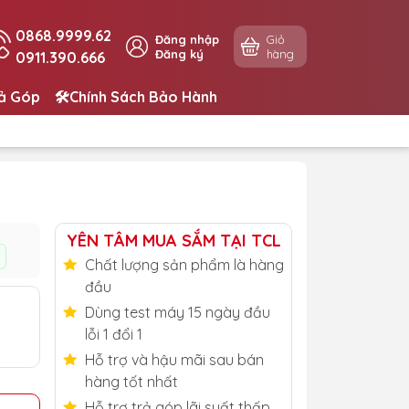
0868.9999.62
Đăng nhập
Giỏ
Đăng ký
hàng
0911.390.666
rả Góp
🛠️Chính Sách Bảo Hành
YÊN TÂM MUA SẮM TẠI TCL
Chất lượng sản phẩm là hàng
đầu
Dùng test máy 15 ngày đầu
lỗi 1 đổi 1
Hỗ trợ và hậu mãi sau bán
hàng tốt nhất
Hỗ trợ trả góp lãi suất thấp