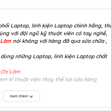
hối Laptop, linh kiện Laptop chính hãng, th
cùng với đội ngũ kỹ thuật viên có tay nghề,
í Lâm
nói không với hàng đã qua sửa chữa
,
dùng những Laptop, linh kiện Laptop chất
Chí Lâm
em kĩ thuật viên thay thế tại cửa hàng
Xem thêm
chân USB nhỏ (Xịn)