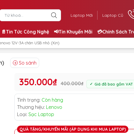
Laptop Mới
Laptop Cũ
📄Tin Tức Công Nghệ
📢Tin Khuyến Mãi
💳Chính Sách T
enovo 12V-3A chân USB nhỏ (Xịn)
n)
So sánh
350.000₫
400.000₫
Giá đã bao gồm VAT
Tình trạng:
Còn hàng
Thương hiệu:
Lenovo
Loại:
Sạc Laptop
QUÀ TẶNG/KHUYẾN MÃI (ÁP DỤNG KHI MUA LAPTOP)