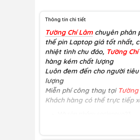
Thông tin chi tiết
Tường Chí Lâm
chuyên phân p
thế pin Laptop giá tốt nhất, 
nhiệt tình chu đáo,
Tường Ch
hàng kém chất lượng
Luôn đem đến cho người tiêu 
lượng
Miễn phí công thay tại
Tường 
Khách hàng có thể trực tiếp x
Mã sản phẩm: saclenovo23
Loại hàng:
Sạc Lenovo 12V-3A 
Đơn giá:
350.000 đ
Nguồn gốc: Nhập khẩu.