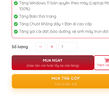
Tặng Windows 11 bản quyền theo máy (Laptop Mớ
100%)
Tặng Balo thời trang
Tặng Chuột không dây + Bàn di cao cấp
Tặng gói cài đặt, bảo dưỡng, vệ sinh máy trọn đời
Số lượng
MUA NGAY
Thêm và
(Giao tận nơi hoặc lấy tại cửa hàng)
MUA TRẢ GÓP
Trả trước 0đ