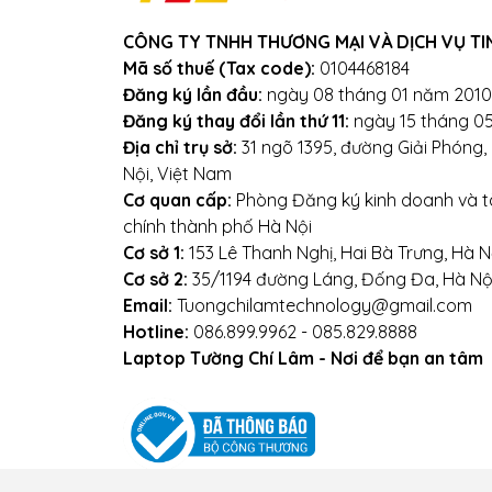
CÔNG TY TNHH THƯƠNG MẠI VÀ DỊCH VỤ TI
Địa chỉ: Số 153 Lê Thanh N
Mã số thuế (Tax code):
0104468184
Websi
Đăng ký lần đầu:
ngày 08 tháng 01 năm 2010
Đăng ký thay đổi lần thứ 11:
ngày 15 tháng 0
Địa chỉ trụ sở:
31 ngõ 1395, đường Giải Phóng
Nội, Việt Nam
Cơ quan cấp:
Phòng Đăng ký kinh doanh và tà
chính thành phố Hà Nội
Cơ sở 1:
153 Lê Thanh Nghị, Hai Bà Trưng, Hà N
Cơ sở 2:
35/1194 đường Láng, Đống Đa, Hà Nộ
Email:
Tuongchilamtechnology@gmail.com
Hotline:
086.899.9962 - 085.829.8888
Laptop Tường Chí Lâm - Nơi để bạn an tâm