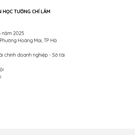
N HỌC TƯỜNG CHÍ LÂM
ghị- Phường Đồng Tâm- Quận Hai Bà Trưng- Hà Nội.
te:
https://tuongchilam.com
5 năm 2025
, Phường Hoàng Mai, TP Hà
i chính doanh nghiệp - Sở tài
ội
i