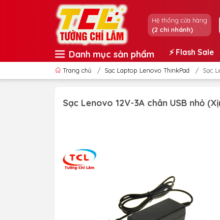
Hệ thống cửa hàng
(2 chi nhánh)
⚡️ Flash Sale
Danh mục sản phẩm
Trang chủ
/
Sạc Laptop Lenovo ThinkPad
/
Sạc L
Sạc Lenovo 12V-3A chân USB nhỏ (Xị