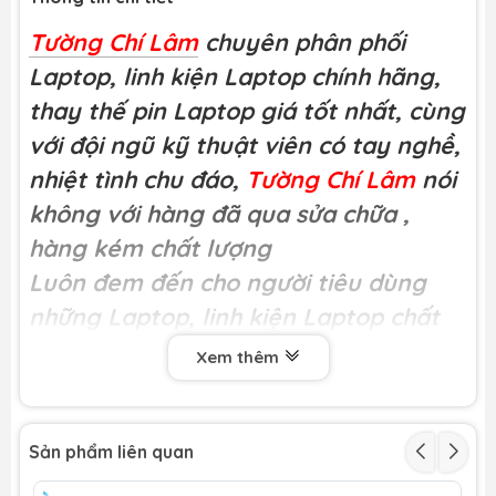
Tường Chí Lâm
chuyên phân phối
Laptop, linh kiện Laptop chính hãng,
thay thế pin Laptop giá tốt nhất, cùng
với đội ngũ kỹ thuật viên có tay nghề,
nhiệt tình chu đáo,
Tường Chí Lâm
nói
không với hàng đã qua sửa chữa
,
hàng kém chất lượng
Luôn đem đến cho người tiêu dùng
những Laptop, linh kiện Laptop chất
lượng
Xem thêm
Miễn phí công thay tại
Tường Chí Lâm
Khách hàng có thể trực tiếp xem kĩ
thuật viên thay thế tại cửa hàng
Sản phẩm liên quan