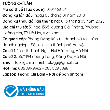
TƯỜNG CHÍ LÂM
Tránh sạc bị va đập, rơi vỡ, móp méo, tác
Mã số thuế (Tax code):
0104468184
động vật lý bên ngoài vào
Đăng ký lần đầu:
ngày 08 tháng 01 năm 2010
Đăng ký thay đổi lần thứ 11:
ngày 15 tháng 05 năm 2025
Tránh sạc tiếp xúc với nước.
Địa chỉ trụ sở:
31 ngõ 1395, đường Giải Phóng, Phường
Hoàng Mai, TP Hà Nội, Việt Nam
Cơ quan cấp:
Phòng Đăng ký kinh doanh và tài chính
Mọi yêu cầu đặt hàng, hỗ trợ tư vấn sản
doanh nghiệp - Sở tài chính thành phố Hà Nội
phẩm xin liên hệ qua hotline:
Cơ sở 1:
153 Lê Thanh Nghị, Hai Bà Trưng, Hà Nội
Cơ sở 2:
35/1194 đường Láng, Đống Đa, Hà Nội
0911390666 – 02438684912
Email:
Tuongchilamtechnology@gmail.com
Hotline:
086.899.9962 - 085.829.8888
Hoặc qua trực tiếp cửa hàng:
Laptop Tường Chí Lâm - Nơi để bạn an tâm
Địa chỉ: Số 153 Lê Thanh Nghị- Phường
Đồng Tâm- Quận Hai Bà Trưng- Hà Nội.
Website:
https://tuongchilam.com