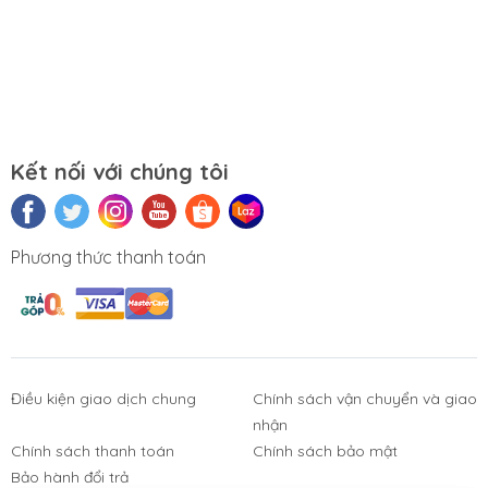
Kết nối với chúng tôi
Phương thức thanh toán
Điều kiện giao dịch chung
Chính sách vận chuyển và giao
nhận
Phụ Kiện
Bàn Phím,
Thiết Bị Điện
Sửa Chữa
Laptop, PC
Chuột, Loa, Tai
Tử
Laptop - PC
Chính sách thanh toán
Chính sách bảo mật
Nghe
Bảo hành đổi trả