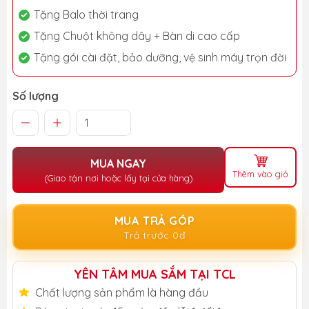
Tặng Balo thời trang
Tặng Chuột không dây + Bàn di cao cấp
Tặng gói cài đặt, bảo dưỡng, vệ sinh máy trọn đời
Số lượng
MUA NGAY
Thêm vào giỏ
(Giao tận nơi hoặc lấy tại cửa hàng)
MUA TRẢ GÓP
Trả trước 0đ
YÊN TÂM MUA SẮM TẠI TCL
Chất lượng sản phẩm là hàng đầu