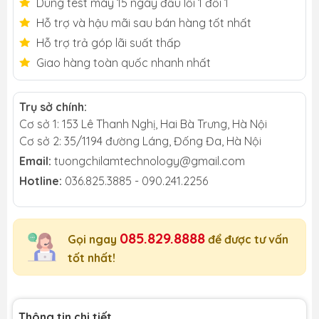
Dùng test máy 15 ngày đầu lỗi 1 đổi 1
Hỗ trợ và hậu mãi sau bán hàng tốt nhất
Hỗ trợ trả góp lãi suất thấp
Giao hàng toàn quốc nhanh nhất
Trụ sở chính:
Cơ sở 1: 153 Lê Thanh Nghị, Hai Bà Trưng, Hà Nội
Cơ sở 2: 35/1194 đường Láng, Đống Đa, Hà Nội
Email:
tuongchilamtechnology@gmail.com
Hotline:
036.825.3885 - 090.241.2256
085.829.8888
Gọi ngay
để được tư vấn
tốt nhất!
Thông tin chi tiết