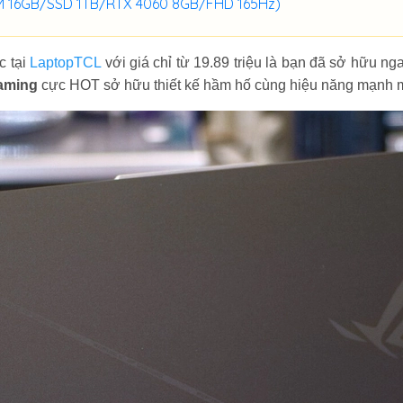
AM 16GB/SSD 1TB/RTX 4060 8GB/FHD 165Hz)
c tại
LaptopTCL
với giá chỉ từ 19.89 triệu là bạn đã sở hữu n
aming
cực HOT sở hữu thiết kế hầm hố cùng hiệu năng mạnh 