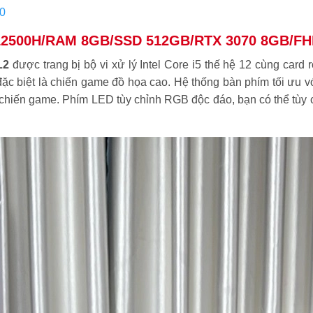
0
5-12500H/RAM 8GB/SSD 512GB/RTX 3070 8GB/FH
L2
được trang bị bộ vi xử lý Intel Core i5 thế hệ 12 cùng ca
 biệt là chiến game đồ họa cao. Hệ thống bàn phím tối ưu với
i chiến game. Phím LED tùy chỉnh RGB độc đáo, bạn có thể tù