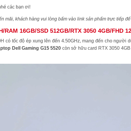
nhé các bạn ơi!
ến mãi, khách hàng vui lòng bấm vào link sản phẩm trực tiếp để 
00H/RAM 16GB/SSD 512GB/RTX 3050 4GB/FHD 1
2500H có tốc độ ép xung lên đến 4.50GHz, mang đến cho người
ptop Dell Gaming G15 5520
còn sở hữu card RTX 3050 4GB 