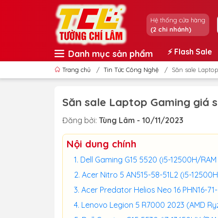
Hệ thống cửa hàng
(2 chi nhánh)
⚡️ Flash Sale
Danh mục sản phẩm
Trang chủ
/
Tin Tức Công Nghệ
/
Săn sale Laptop
Săn sale Laptop Gaming giá siê
Đăng bởi:
Tùng Lâm - 10/11/2023
Nội dung chính
Dell Gaming G15 5520 (i5-12500H/RA
Acer Nitro 5 AN515-58-51L2 (i5-125
Acer Predator Helios Neo 16 PHN16-
Lenovo Legion 5 R7000 2023 (AMD R