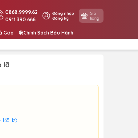
0868.9999.62
Đăng nhập
Giỏ
Đăng ký
hàng
0911.390.666
rả Góp
🛠️Chính Sách Bảo Hành
 lỡ
 165Hz)
)