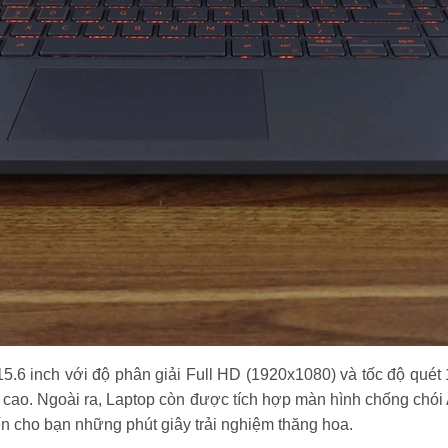
15.6 inch với độ phân giải Full HD (1920x1080) và tốc độ qué
 cao. Ngoài ra, Laptop còn được tích hợp màn hình chống chói 
 cho bạn những phút giây trải nghiệm thăng hoa.