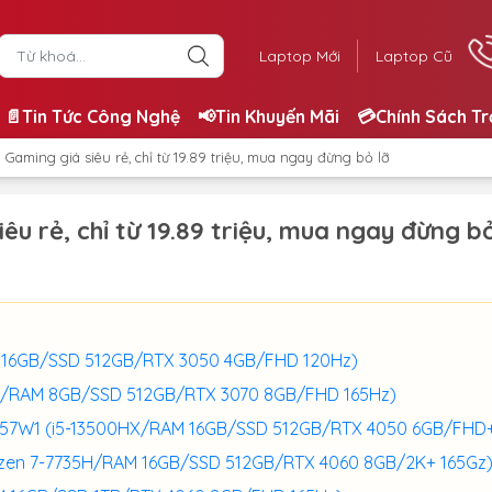
Laptop Mới
Laptop Cũ
📄Tin Tức Công Nghệ
📢Tin Khuyến Mãi
💳Chính Sách T
 Gaming giá siêu rẻ, chỉ từ 19.89 triệu, mua ngay đừng bỏ lỡ
u rẻ, chỉ từ 19.89 triệu, mua ngay đừng bỏ
M 16GB/SSD 512GB/RTX 3050 4GB/FHD 120Hz)
00H/RAM 8GB/SSD 512GB/RTX 3070 8GB/FHD 165Hz)
71-57W1 (i5-13500HX/RAM 16GB/SSD 512GB/RTX 4050 6GB/FHD+
yzen 7-7735H/RAM 16GB/SSD 512GB/RTX 4060 8GB/2K+ 165Gz