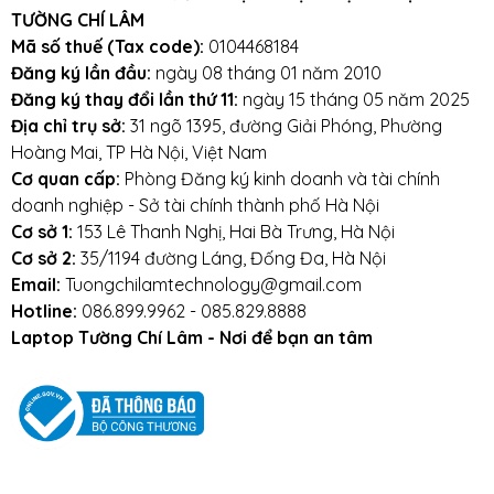
2. Google
TƯỜNG CHÍ LÂM
Mã số thuế (Tax code):
0104468184
Google là 1 công cụ tìm kiếm quyền lực và phổ biến
Đăng ký lần đầu:
ngày 08 tháng 01 năm 2010
nhất trên thế giới. Làm thế nào để biến 1 thứ đã quá
Đăng ký thay đổi lần thứ 11:
ngày 15 tháng 05 năm 2025
quen thuộc với mọi người thành 1 thứ gì đó ấn tượng
Địa chỉ trụ sở:
31 ngõ 1395, đường Giải Phóng, Phường
với tất cả mọi người được nhỉ?
Hoàng Mai, TP Hà Nội, Việt Nam
Hãy tham khảo ngay mẫu Slide này để biết nhé. Các
Cơ quan cấp:
Phòng Đăng ký kinh doanh và tài chính
thành viên trong nhóm sẽ được giới thiệu một cách
doanh nghiệp - Sở tài chính thành phố Hà Nội
trực quan và đầy thu hút.
Cơ sở 1:
153 Lê Thanh Nghị, Hai Bà Trưng, Hà Nội
Cơ sở 2:
35/1194 đường Láng, Đống Đa, Hà Nội
Email:
Tuongchilamtechnology@gmail.com
Hotline:
086.899.9962 - 085.829.8888
3. Messenger
Laptop Tường Chí Lâm - Nơi để bạn an tâm
Hằng ngày chúng ta vẫn thường dùng messenger để
nhắn tin với bạn bè đúng không nào? Vậy tại sao
chúng ta không dùng chính ứng dụng này để giới
thiệu những đứa bạn lắm mồm của mình nhỉ?
Nghe đã thấy thú vị rồi phải không? Hãy biến bài