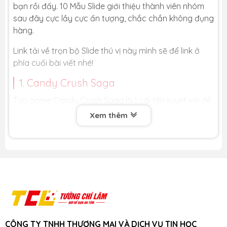
bạn rồi đấy. 10 Mẫu Slide giới thiệu thành viên nhóm
sau đây cực lầy cực ấn tượng, chắc chắn không đụng
hàng.
Link tải về trọn bộ Slide thú vị này mình sẽ để link ở
phía cuối bài viết nhé!
1. Candy Crush Saga
Tựa game Candy Crush Saga là 1 cái tên tuyệt vời để
chơi giết thời gian. Nếu bạn có lỡ yêu thích thế giới
Xem thêm
đầy sắc màu và kẹo ngọt trong game thì mẫu Slide
này là dành cho bạn.
Với những hình ảnh siêu dễ thương, tràn ngập màu
sắc tươi tắn thì bài thuyết trình giới thiệu thành viên
nhóm của bạn sẽ trở nên vui vẻ và thoải mái hơn rất
nhiều.
CÔNG TY TNHH THƯƠNG MẠI VÀ DỊCH VỤ TIN HỌC