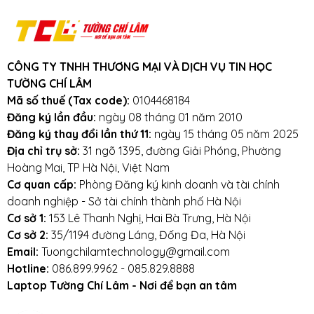
Tư vấn mua Ổ Cứng SSD 240GB
Kingston M.2
Gọi ngay: 0911390666 - 0963165551
CÔNG TY TNHH THƯƠNG MẠI VÀ DỊCH VỤ TIN HỌC
- 0965821551
TƯỜNG CHÍ LÂM
Chat với
Fanpage LaptopTCL
(support 24/7)
Mã số thuế (Tax code):
0104468184
153 Lê Thanh Nghị
, Hai Bà Trưng, Hà
Đăng ký lần đầu:
ngày 08 tháng 01 năm 2010
Nội (
xem đường đi
)
Đăng ký thay đổi lần thứ 11:
ngày 15 tháng 05 năm 2025
số 5 ngõ 12 Trần Phú
, Hà Đông (
xem đường
Địa chỉ trụ sở:
31 ngõ 1395, đường Giải Phóng, Phường
đi
)
Hoàng Mai, TP Hà Nội, Việt Nam
số 35 ngõ 1194 đường Láng
, Đống Đa
Cơ quan cấp:
Phòng Đăng ký kinh doanh và tài chính
doanh nghiệp - Sở tài chính thành phố Hà Nội
Cơ sở 1:
153 Lê Thanh Nghị, Hai Bà Trưng, Hà Nội
Cơ sở 2:
35/1194 đường Láng, Đống Đa, Hà Nội
Email:
Tuongchilamtechnology@gmail.com
Chi Phí Thay Thế, Lắp Đặt
Hotline:
086.899.9962 - 085.829.8888
Laptop Tường Chí Lâm - Nơi để bạn an tâm
Ổ Cứng của bạn sẽ được CHUYÊN GIA THAY THẾ, LẮP
ĐẶT