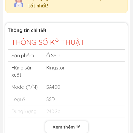
tốt nhất!
Thông tin chi tiết
THÔNG SỐ KỸ THUẬT
Sản phẩm
Ổ SSD
Hãng sản
Kingston
xuất
Model (P/N)
SA400
Loại ổ
SSD
Dung lượng
240Gb
Tốc độ đọc
500MB/s
Xem thêm
(SSD)