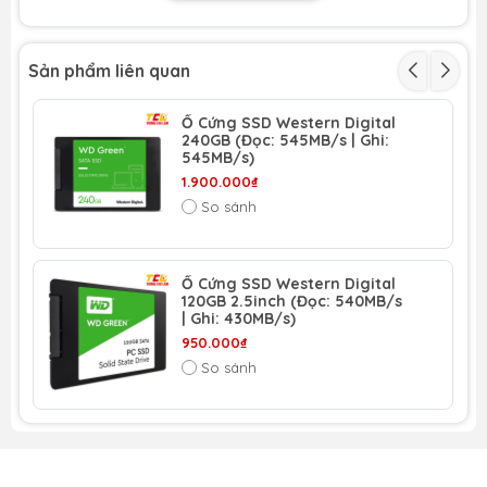
Tốc độ ghi
320MB/s
(SSD)
Sản phẩm liên quan
Chuẩn giao
M2 Sata
Ổ Cứng SSD Western Digital
tiếp
240GB (Đọc: 545MB/s | Ghi:
545MB/s)
Kích thước
M2.2280
1.900.000₫
So sánh
Tính năng
Chưa cập nhật
khác
Ổ Cứng SSD Western Digital
120GB 2.5inch (Đọc: 540MB/s
Đặc Điểm Nổi Bật:
| Ghi: 430MB/s)
950.000₫
Dung lượng lưu trữ lớn
So sánh
Chuẩn kết nối cho laptop
Chịu nhiệt tốt lên đến 70 độ C
Điện năng tiêu thụ thấp