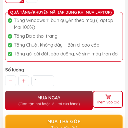
QUÀ TẶNG/KHUYẾN MÃI (ÁP DỤNG KHI MUA LAPTOP)
Tặng Windows 11 bản quyền theo máy (Laptop
Mới 100%)
Tặng Balo thời trang
Tặng Chuột không dây + Bàn di cao cấp
Tặng gói cài đặt, bảo dưỡng, vệ sinh máy trọn đời
Số lượng
MUA NGAY
Thêm vào giỏ
(Giao tận nơi hoặc lấy tại cửa hàng)
MUA TRẢ GÓP
Trả trước 0đ