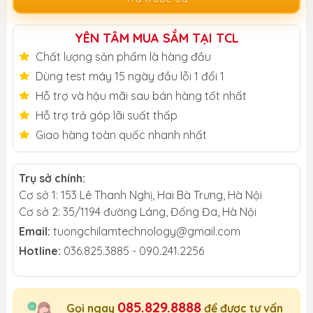
YÊN TÂM MUA SẮM TẠI TCL
Chất lượng sản phẩm là hàng đầu
Dùng test máy 15 ngày đầu lỗi 1 đổi 1
Hỗ trợ và hậu mãi sau bán hàng tốt nhất
Hỗ trợ trả góp lãi suất thấp
Giao hàng toàn quốc nhanh nhất
Trụ sở chính:
Cơ sở 1: 153 Lê Thanh Nghị, Hai Bà Trưng, Hà Nội
Cơ sở 2: 35/1194 đường Láng, Đống Đa, Hà Nội
Email:
tuongchilamtechnology@gmail.com
Hotline:
036.825.3885 - 090.241.2256
085.829.8888
Gọi ngay
để được tư vấn