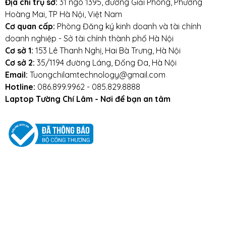
Địa chỉ trụ sở:
31 ngõ 1395, đường Giải Phóng, Phường
Hoàng Mai, TP Hà Nội, Việt Nam
Tường Chí Lâm - Nơi để bạn yên tâm
Cơ quan cấp:
Phòng Đăng ký kinh doanh và tài chính
doanh nghiệp - Sở tài chính thành phố Hà Nội
CAM KẾT 100% HÀNG
CHẤT LƯỢNG
Cơ sở 1:
153 Lê Thanh Nghị, Hai Bà Trưng, Hà Nội
Đối tác chính thức của các thương hiệu sản
Cơ sở 2:
35/1194 đường Láng, Đống Đa, Hà Nội
xuất nổi tiếng Thế giới như:
Kingston,
Email:
Tuongchilamtechnology@gmail.com
Western Digital, Memory Ghost
...
Hotline:
086.899.9962 - 085.829.8888
Nhà phân phối linh kiện lớn nhất miền Bắc
Laptop Tường Chí Lâm - Nơi để bạn an tâm
- Chuyên cung cấp phụ kiện cho các cửa
hàng máy tính trên toàn quốc.
Đội ngũ kỹ thuật viên chuyên nghiệp, dày
dặn kinh nghiệm.
Bạn có thể trực tiếp theo dõi kỹ thuật viên
thay, lắp linh kiện.
Bảo hành dài hạn - Hậu mãi tuyệt vời
Freeship
trong nội thành Hà Nội
Miễn phí
tư vấn
Bảo hành
dài hạn lên đến
36 tháng