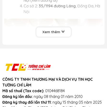
Nội (
Xem đường đi
)
Cơ sở 2:
35/1194 đường Láng
, Đống Đa, Hà
Nội
Xem thêm
CÔNG TY TNHH THƯƠNG MẠI VÀ DỊCH VỤ TIN HỌC
TƯỜNG CHÍ LÂM
Mã số thuế (Tax code):
0104468184
Đăng ký lần đầu:
ngày 08 tháng 01 năm 2010
Vì sao nên mua Ổ Cứng SSD M.2 2242 tại
Đăng ký thay đổi lần thứ 11:
ngày 15 tháng 05 năm 2025
BanLaptop.vn