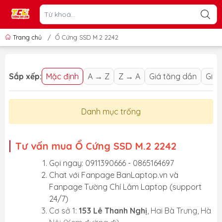
Trang chủ
/
Ổ Cứng SSD M.2 2242
Sắp xếp:
Mặc định
A → Z
Z → A
Giá tăng dần
Giá 
Danh mục trống
Tư vấn mua Ổ Cứng SSD M.2 2242
Gọi ngay: 0911390666 - 0865164697
Chat với
Fanpage BanLaptop.vn
và
Fanpage Tường Chí Lâm Laptop
(support
24/7)
Cơ sở 1:
153 Lê Thanh Nghị
, Hai Bà Trưng, Hà