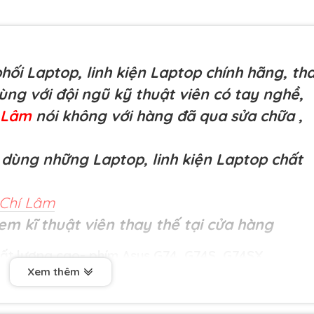
ối Laptop, linh kiện Laptop chính hãng, th
cùng với đội ngũ kỹ thuật viên có tay nghề,
í Lâm
nói không với hàng đã qua sửa chữa
,
dùng những Laptop, linh kiện Laptop chất
Chí Lâm
em kĩ thuật viên thay thế tại cửa hàng
ất lượng cao- phím Asus
G74, G74S, G74SX
Xem thêm
dài hạn 6 tháng .1 đổi 1 ngay lập tức trong 6 tháng
 xuất như liệt nút, loạn bàn phím, phím ấn lúc được