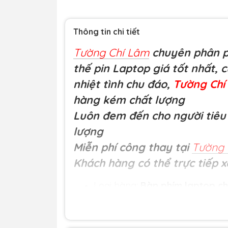
Thông tin chi tiết
Tường Chí Lâm
chuyên phân ph
thế pin Laptop giá tốt nhất, 
nhiệt tình chu đáo,
Tường Ch
hàng kém chất lượng
Luôn đem đến cho người tiêu 
lượng
Miễn phí công thay tại
Tường 
Khách hàng có thể trực tiếp x
Loại hàng:
Bàn phím laptop ch
Nguồn gốc: Nhập khẩu.
Bảo hành và dịch vụ: Bảo hành 
phát sinh các lỗi của nhà sản