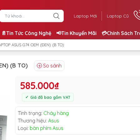
Laptop Mới
Laptop Cũ
📄Tin Tức Công Nghệ
📢Tin Khuyến Mãi
💳Chính Sách T
APTOP ASUS G74 OEM (ĐEN) (B TO)
N) (B TO)
So sánh
585.000₫
Giá đã bao gồm VAT
Tình trạng:
Cháy hàng
Thương hiệu:
Asus
Loại:
bàn phím Asus