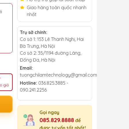
Giao hàng toàn quốc nhanh
i
nhất
Trụ sở chính:
Cơ sở 1: 153 Lê Thanh Nghị, Hai
Bà Trưng, Hà Nội
Cơ sở 2: 35/1194 đường Láng,
Đống Đa, Hà Nội
Email:
tuongchilamtechnology@gmail.com
Hotline:
036.825.3885 -
o giỏ
090.241.2256
Gọi ngay
085.829.8888
để
được tư vấn tốt nhất!