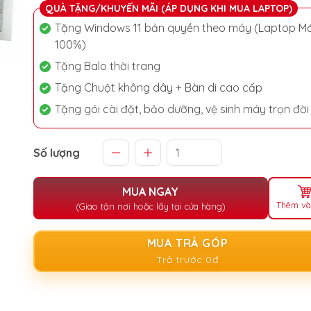
QUÀ TẶNG/KHUYẾN MÃI (ÁP DỤNG KHI MUA LAPTOP)
Tặng Windows 11 bản quyền theo máy (Laptop Mớ
100%)
Tặng Balo thời trang
Tặng Chuột không dây + Bàn di cao cấp
Tặng gói cài đặt, bảo dưỡng, vệ sinh máy trọn đời
Số lượng
MUA NGAY
Thêm và
(Giao tận nơi hoặc lấy tại cửa hàng)
MUA TRẢ GÓP
Trả trước 0đ