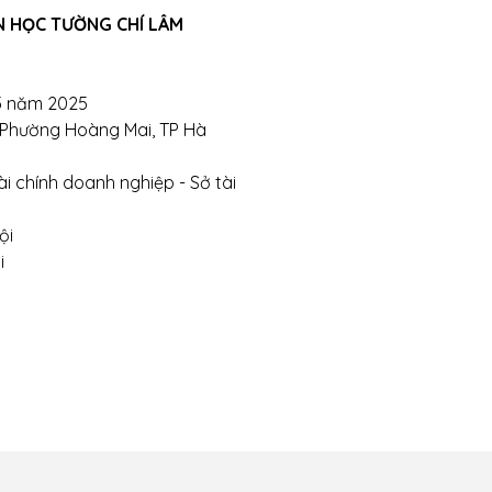
N HỌC TƯỜNG CHÍ LÂM
hị- Phường Đồng Tâm- Quận Hai Bà Trưng- Hà Nội.
bsite:
tuongchilam.com
5 năm 2025
, Phường Hoàng Mai, TP Hà
i chính doanh nghiệp - Sở tài
ội
i