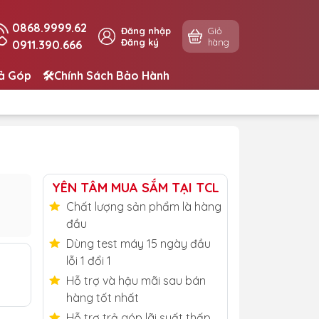
0868.9999.62
Đăng nhập
Giỏ
Đăng ký
hàng
0911.390.666
rả Góp
🛠️Chính Sách Bảo Hành
YÊN TÂM MUA SẮM TẠI TCL
Chất lượng sản phẩm là hàng
đầu
Dùng test máy 15 ngày đầu
lỗi 1 đổi 1
Hỗ trợ và hậu mãi sau bán
hàng tốt nhất
Hỗ trợ trả góp lãi suất thấp