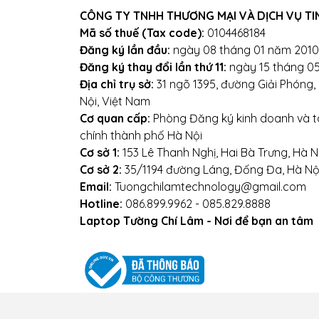
CÔNG TY TNHH THƯƠNG MẠI VÀ DỊCH VỤ TI
Địa chỉ: Số 153 Lê Thanh Ng
Mã số thuế (Tax code):
0104468184
Đăng ký lần đầu:
ngày 08 tháng 01 năm 2010
We
Đăng ký thay đổi lần thứ 11:
ngày 15 tháng 0
Địa chỉ trụ sở:
31 ngõ 1395, đường Giải Phóng
Nội, Việt Nam
Cơ quan cấp:
Phòng Đăng ký kinh doanh và tà
chính thành phố Hà Nội
Cơ sở 1:
153 Lê Thanh Nghị, Hai Bà Trưng, Hà N
Cơ sở 2:
35/1194 đường Láng, Đống Đa, Hà Nộ
Email:
Tuongchilamtechnology@gmail.com
Hotline:
086.899.9962 - 085.829.8888
Laptop Tường Chí Lâm - Nơi để bạn an tâm