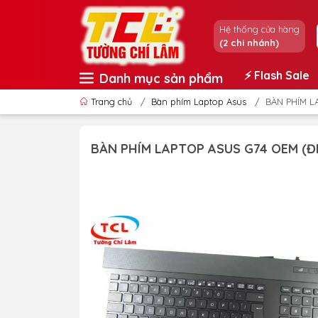
Hệ thống cửa hàng
(2 chi nhánh)
⚡️ Flash Sale
Danh mục sản phẩm
Trang chủ
/
Bàn phím Laptop Asus
/
BÀN PHÍM L
BÀN PHÍM LAPTOP ASUS G74 OEM (ĐE