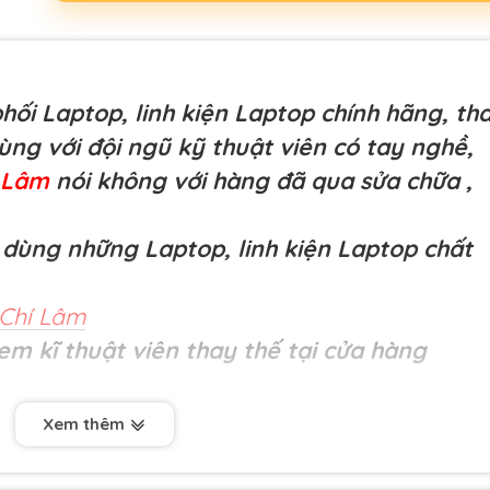
ối Laptop, linh kiện Laptop chính hãng, th
cùng với đội ngũ kỹ thuật viên có tay nghề,
í Lâm
nói không với hàng đã qua sửa chữa
,
dùng những Laptop, linh kiện Laptop chất
Chí Lâm
em kĩ thuật viên thay thế tại cửa hàng
ất lượng cao- phím Asus
K46 ( cả mảng mặt C )
Xem thêm