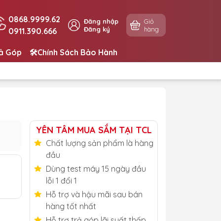
0868.9999.62
Đăng nhập
Giỏ
Đăng ký
hàng
0911.390.666
rả Góp
🛠️Chính Sách Bảo Hành
YÊN TÂM MUA SẮM TẠI TCL
Chất lượng sản phẩm là hàng
đầu
Dùng test máy 15 ngày đầu
lỗi 1 đổi 1
Hỗ trợ và hậu mãi sau bán
hàng tốt nhất
Hỗ trợ trả góp lãi suất thấp