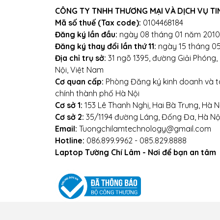
09
CÔNG TY TNHH THƯƠNG MẠI VÀ DỊCH VỤ TI
Hoặc
Mã số thuế (Tax code):
0104468184
Đăng ký lần đầu:
ngày 08 tháng 01 năm 2010
Địa chỉ: Số 153 Lê Thanh Ng
Đăng ký thay đổi lần thứ 11:
ngày 15 tháng 0
Địa chỉ trụ sở:
31 ngõ 1395, đường Giải Phóng
We
Nội, Việt Nam
Cơ quan cấp:
Phòng Đăng ký kinh doanh và tà
chính thành phố Hà Nội
Cơ sở 1:
153 Lê Thanh Nghị, Hai Bà Trưng, Hà N
Cơ sở 2:
35/1194 đường Láng, Đống Đa, Hà Nộ
Email:
Tuongchilamtechnology@gmail.com
Hotline:
086.899.9962 - 085.829.8888
Laptop Tường Chí Lâm - Nơi để bạn an tâm