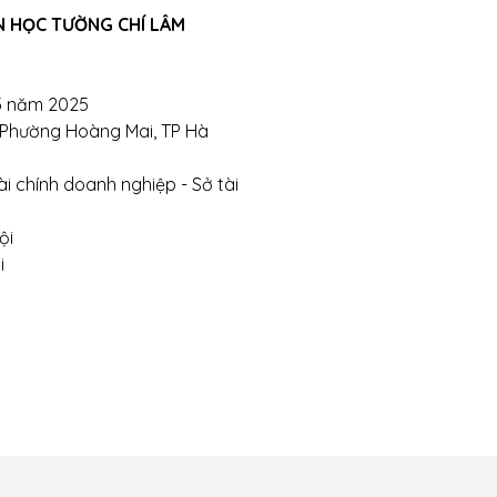
11390666 – 02438684912
N HỌC TƯỜNG CHÍ LÂM
 qua trực tiếp cửa hàng:
hị- Phường Đồng Tâm- Quận Hai Bà Trưng- Hà Nội.
5 năm 2025
, Phường Hoàng Mai, TP Hà
bsite:
tuongchilam.com
i chính doanh nghiệp - Sở tài
ội
i