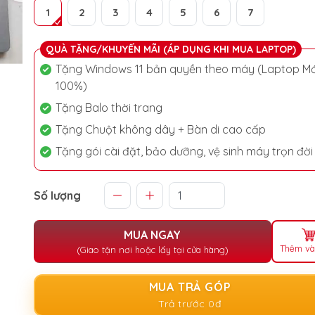
1
2
3
4
5
6
7
QUÀ TẶNG/KHUYẾN MÃI (ÁP DỤNG KHI MUA LAPTOP)
Tặng Windows 11 bản quyền theo máy (Laptop Mớ
100%)
Tặng Balo thời trang
Tặng Chuột không dây + Bàn di cao cấp
Tặng gói cài đặt, bảo dưỡng, vệ sinh máy trọn đời
Số lượng
MUA NGAY
Thêm và
(Giao tận nơi hoặc lấy tại cửa hàng)
MUA TRẢ GÓP
Trả trước 0đ