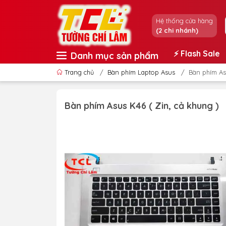
Hệ thống cửa hàng
(2 chi nhánh)
⚡️ Flash Sale
Danh mục sản phẩm
Trang chủ
/
Bàn phím Laptop Asus
/
Bàn phím As
Bàn phím Asus K46 ( Zin, cả khung )