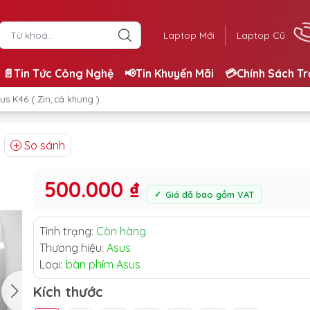
Laptop Mới
Laptop Cũ
📄Tin Tức Công Nghệ
📢Tin Khuyến Mãi
💳Chính Sách T
us K46 ( Zin, cả khung )
So sánh
500.000 ₫
Giá đã bao gồm VAT
Tình trạng:
Còn hàng
Thương hiệu:
Asus
Loại:
bàn phím Asus
Kích thước