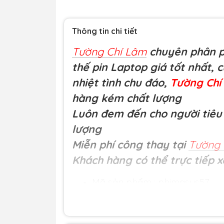
Thông tin chi tiết
Tường Chí Lâm
chuyên phân ph
thế pin Laptop giá tốt nhất, 
nhiệt tình chu đáo,
Tường Ch
hàng kém chất lượng
Luôn đem đến cho người tiêu 
lượng
Miễn phí công thay tại
Tường 
Khách hàng có thể trực tiếp x
Mã sản phẩm : phimasus57
Loại hàng:
Bàn phím laptop ch
Đơn giá
: 500.000 đ
Nguồn gốc: Nhập khẩu.