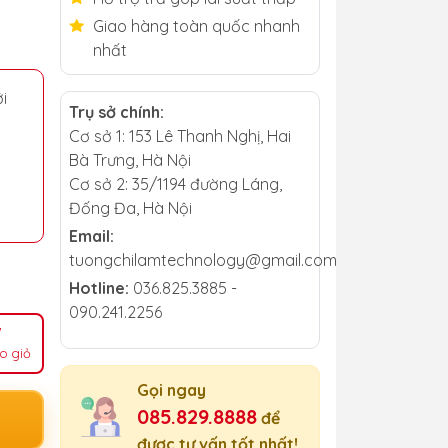
Giao hàng toàn quốc nhanh
nhất
i
Trụ sở chính:
Cơ sở 1: 153 Lê Thanh Nghị, Hai
Bà Trưng, Hà Nội
Cơ sở 2: 35/1194 đường Láng,
Đống Đa, Hà Nội
Email:
tuongchilamtechnology@gmail.com
Hotline:
036.825.3885 -
090.241.2256
o giỏ
Gọi ngay
085.829.8888
để
được tư vấn tốt nhất!