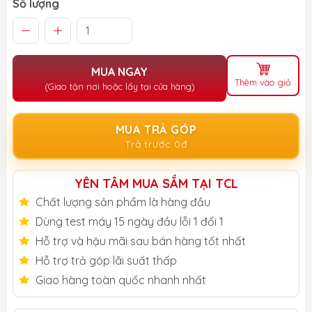
Số lượng
MUA NGAY
Thêm vào giỏ
(Giao tận nơi hoặc lấy tại cửa hàng)
MUA TRẢ GÓP
Trả trước 0đ
YÊN TÂM MUA SẮM TẠI TCL
Chất lượng sản phẩm là hàng đầu
Dùng test máy 15 ngày đầu lỗi 1 đổi 1
Hỗ trợ và hậu mãi sau bán hàng tốt nhất
Hỗ trợ trả góp lãi suất thấp
Giao hàng toàn quốc nhanh nhất