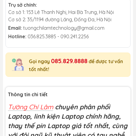
Trụ sở chính:
Cơ sở 1: 153 Lê Thanh Nghị, Hai Bà Trưng, Hà Nội
Cơ sở 2: 35/1194 đường Láng, Đống Đa, Hà Nội
Email:
tuongchilamtechnology@gmail.com
Hotline:
036.825.3885 - 090.241.2256
085.829.8888
Gọi ngay
để được tư vấn
tốt nhất!
Thông tin chi tiết
Tường Chí Lâm
chuyên phân phối
Laptop, linh kiện Laptop chính hãng,
thay thế pin Laptop giá tốt nhất, cùng
với đội ngũ kỹ thuật viên có tay nghề,