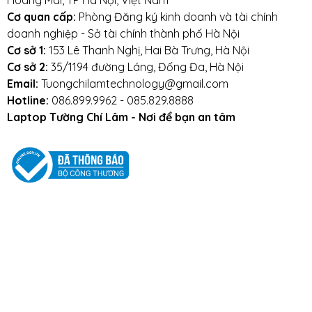
Hoàng Mai, TP Hà Nội, Việt Nam
Tránh bàn phím bị va đập mạnh, tránh
Cơ quan cấp:
Phòng Đăng ký kinh doanh và tài chính
laptop bị rơi.
doanh nghiệp - Sở tài chính thành phố Hà Nội
Cơ sở 1:
153 Lê Thanh Nghị, Hai Bà Trưng, Hà Nội
Tránh bàn phím bị dính nước,hạn chế cất giữ
Cơ sở 2:
35/1194 đường Láng, Đống Đa, Hà Nội
và sử dụng laptop trong điều kiện ẩm thấp.
Email:
Tuongchilamtechnology@gmail.com
Hotline:
086.899.9962 - 085.829.8888
Vệ sinh bàn phím thường xuyên.
Laptop Tường Chí Lâm - Nơi để bạn an tâm
Mọi yêu cầu đặt hàng, hỗ trợ tư vấn sản
phẩm xin liên hệ qua hotline:
0911390666 – 02438684912
Hoặc qua trực tiếp cửa hàng:
Địa chỉ: Số 153 Lê Thanh Nghị- Phường Đồng
Tâm- Quận Hai Bà Trưng- Hà Nội.