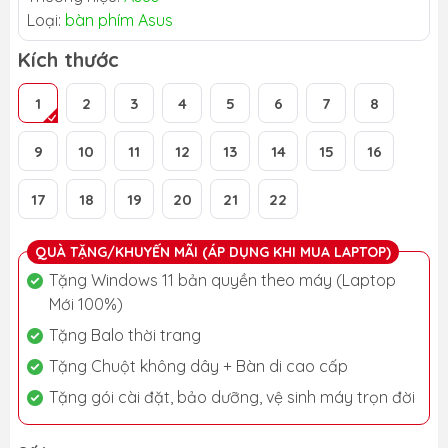
Loại:
bàn phím Asus
Kích thước
1
2
3
4
5
6
7
8
9
10
11
12
13
14
15
16
17
18
19
20
21
22
QUÀ TẶNG/KHUYẾN MÃI (ÁP DỤNG KHI MUA LAPTOP)
Tặng Windows 11 bản quyền theo máy (Laptop
Mới 100%)
Tặng Balo thời trang
Tặng Chuột không dây + Bàn di cao cấp
Tặng gói cài đặt, bảo dưỡng, vệ sinh máy trọn đời