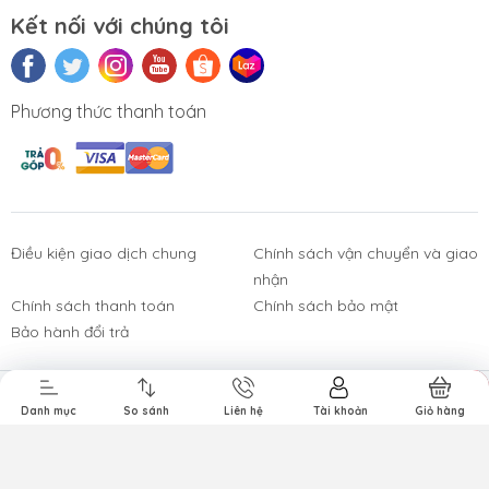
Kết nối với chúng tôi
Website:
tuongchilam.com
Phương thức thanh toán
Điều kiện giao dịch chung
Chính sách vận chuyển và giao
nhận
Phụ Kiện
Bàn Phím,
Thiết Bị Điện
Sửa Chữa
Laptop, PC
Chuột, Loa, Tai
Tử
Laptop - PC
Chính sách thanh toán
Chính sách bảo mật
Nghe
Bảo hành đổi trả
Chọn mua
Bản quyền thuộc về
Công ty TNHH Tường Chí Lâm
.
Danh mục
Danh mục
So sánh
So sánh
Liên hệ
Giỏ hàng
Tài khoản
Giỏ hàng