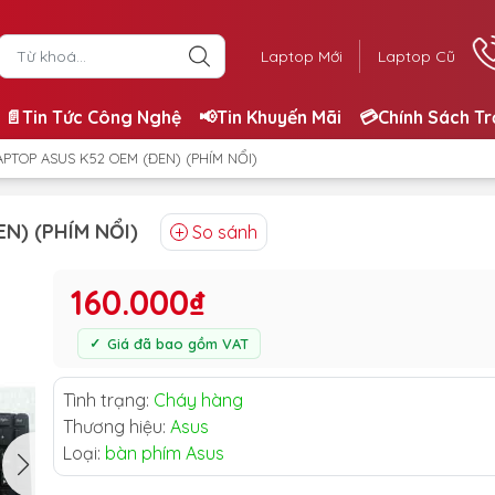
Laptop Mới
Laptop Cũ
📄Tin Tức Công Nghệ
📢Tin Khuyến Mãi
💳Chính Sách T
APTOP ASUS K52 OEM (ĐEN) (PHÍM NỔI)
N) (PHÍM NỔI)
So sánh
160.000₫
Giá đã bao gồm VAT
Tình trạng:
Cháy hàng
Thương hiệu:
Asus
Loại:
bàn phím Asus