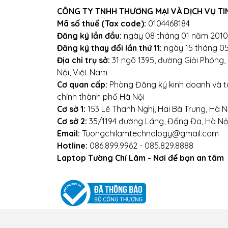
CÔNG TY TNHH THƯƠNG MẠI VÀ DỊCH VỤ TI
Vệ sinh bàn phím thường xuyên.
Mã số thuế (Tax code):
0104468184
Đăng ký lần đầu:
ngày 08 tháng 01 năm 2010
Đăng ký thay đổi lần thứ 11:
ngày 15 tháng 0
Địa chỉ trụ sở:
31 ngõ 1395, đường Giải Phóng
Mọi yêu cầu đặt hàng, hỗ
Nội, Việt Nam
09
Cơ quan cấp:
Phòng Đăng ký kinh doanh và tà
chính thành phố Hà Nội
Hoặc
Cơ sở 1:
153 Lê Thanh Nghị, Hai Bà Trưng, Hà N
Cơ sở 2:
35/1194 đường Láng, Đống Đa, Hà Nộ
Địa chỉ: Số 153 Lê Thanh Ng
Email:
Tuongchilamtechnology@gmail.com
Hotline:
086.899.9962 - 085.829.8888
We
Laptop Tường Chí Lâm - Nơi để bạn an tâm