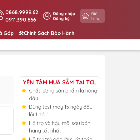
0868.9999.62
Đăng nhập
Giỏ
Đăng ký
hàng
0911.390.666
rả Góp
🛠️Chính Sách Bảo Hành
YÊN TÂM MUA SẮM TẠI TCL
Chất lượng sản phẩm là hàng
đầu
Dùng test máy 15 ngày đầu
lỗi 1 đổi 1
Hỗ trợ và hậu mãi sau bán
hàng tốt nhất
Hỗ trợ trả góp lãi suất thấp