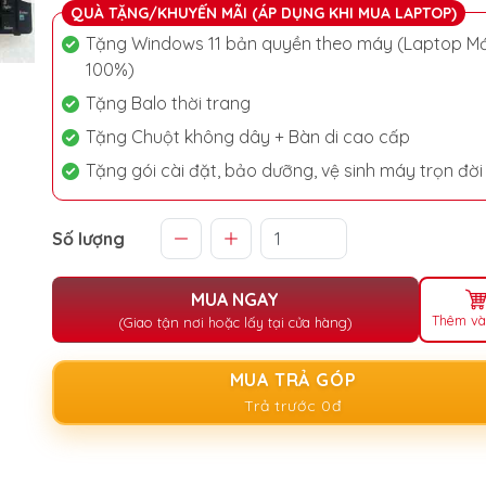
QUÀ TẶNG/KHUYẾN MÃI (ÁP DỤNG KHI MUA LAPTOP)
Tặng Windows 11 bản quyền theo máy (Laptop Mớ
100%)
Tặng Balo thời trang
Tặng Chuột không dây + Bàn di cao cấp
Tặng gói cài đặt, bảo dưỡng, vệ sinh máy trọn đời
Số lượng
MUA NGAY
Thêm và
(Giao tận nơi hoặc lấy tại cửa hàng)
MUA TRẢ GÓP
Trả trước 0đ