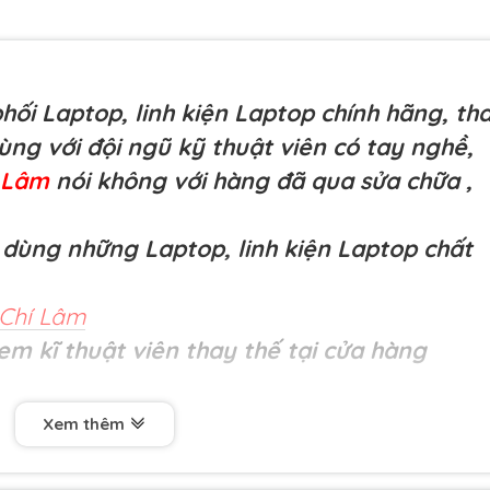
ối Laptop, linh kiện Laptop chính hãng, th
cùng với đội ngũ kỹ thuật viên có tay nghề,
í Lâm
nói không với hàng đã qua sửa chữa
,
dùng những Laptop, linh kiện Laptop chất
Chí Lâm
em kĩ thuật viên thay thế tại cửa hàng
Xem thêm
chất lượng cao- phím Asus
K52 (Đen), G50, G70, G
, K53E, K53S, K53U, K53Z, K53BY, UX50V, U50A, U5