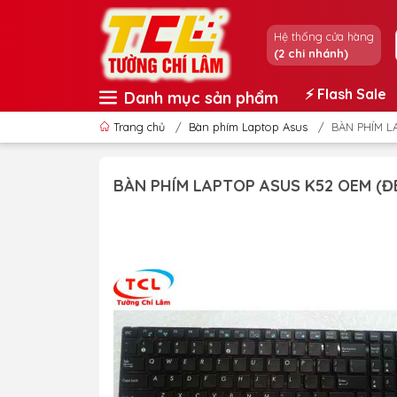
Hệ thống cửa hàng
(2 chi nhánh)
⚡️ Flash Sale
Danh mục sản phẩm
Trang chủ
/
Bàn phím Laptop Asus
/
BÀN PHÍM L
BÀN PHÍM LAPTOP ASUS K52 OEM (ĐE