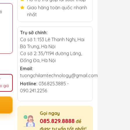
Giao hàng toàn quốc nhanh
i
nhất
Trụ sở chính:
Cơ sở 1: 153 Lê Thanh Nghị, Hai
Bà Trưng, Hà Nội
Cơ sở 2: 35/1194 đường Láng,
Đống Đa, Hà Nội
Email:
tuongchilamtechnology@gmail.com
Hotline:
036.825.3885 -
o giỏ
090.241.2256
Gọi ngay
085.829.8888
để
được tư vấn tốt nhất!