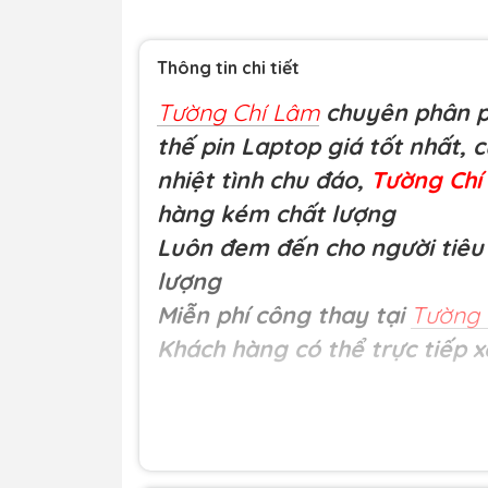
Thông tin chi tiết
Tường Chí Lâm
chuyên phân ph
thế pin Laptop giá tốt nhất, 
nhiệt tình chu đáo,
Tường Ch
hàng kém chất lượng
Luôn đem đến cho người tiêu 
lượng
Miễn phí công thay tại
Tường 
Khách hàng có thể trực tiếp x
Loại hàng:
Bàn phím laptop 
G73, G1, G2, A52, a52f, a52j