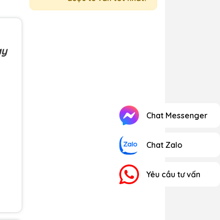
ay
Chat Messenger
Chat Zalo
Yêu cầu tư vấn
71,
0F,