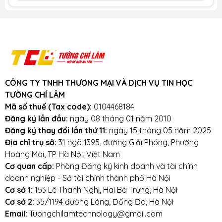
3km.
Cam kết:
Tường Chí Lâm
chỉ bán hàng
chất lượng cao. Với tiêu chí chất lượng là
hàng đầu, chúng thôi cam kết không bán
hàng kém chất lượng, gây ảnh hưởng
đến laptop của khách hàng.
Tường Chí
Lâm
– Điểm 10 cho sự tin cậy.
CÔNG TY TNHH THƯƠNG MẠI VÀ DỊCH VỤ TIN HỌC
Lưu ý khi sử dụng bàn phím:
TƯỜNG CHÍ LÂM
Mã số thuế (Tax code):
0104468184
Tránh bàn phím bị va đập mạnh, tránh
Đăng ký lần đầu:
ngày 08 tháng 01 năm 2010
laptop bị rơi.
Đăng ký thay đổi lần thứ 11:
ngày 15 tháng 05 năm 2025
Địa chỉ trụ sở:
31 ngõ 1395, đường Giải Phóng, Phường
Tránh bàn phím bị dính nước,hạn chế cất giữ
Hoàng Mai, TP Hà Nội, Việt Nam
và sử dụng laptop trong điều kiện ẩm thấp.
Cơ quan cấp:
Phòng Đăng ký kinh doanh và tài chính
doanh nghiệp - Sở tài chính thành phố Hà Nội
Vệ sinh bàn phím thường xuyên.
Cơ sở 1:
153 Lê Thanh Nghị, Hai Bà Trưng, Hà Nội
Cơ sở 2:
35/1194 đường Láng, Đống Đa, Hà Nội
Email:
Tuongchilamtechnology@gmail.com