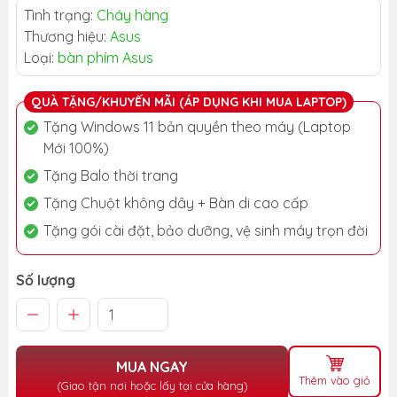
Tình trạng:
Cháy hàng
Thương hiệu:
Asus
Loại:
bàn phím Asus
QUÀ TẶNG/KHUYẾN MÃI (ÁP DỤNG KHI MUA LAPTOP)
Tặng Windows 11 bản quyền theo máy (Laptop
Mới 100%)
Tặng Balo thời trang
Tặng Chuột không dây + Bàn di cao cấp
Tặng gói cài đặt, bảo dưỡng, vệ sinh máy trọn đời
Số lượng
MUA NGAY
Thêm vào giỏ
(Giao tận nơi hoặc lấy tại cửa hàng)