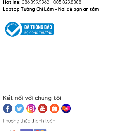
Mọi yêu cầu đặt hàng, hỗ trợ tư vấn sản
Hotline:
086.899.9962 - 085.829.8888
Laptop Tường Chí Lâm - Nơi để bạn an tâm
phẩm xin liên hệ qua hotline:
0911390666 – 02438684912
Hoặc qua trực tiếp cửa hàng:
Địa chỉ: Số 153 Lê Thanh Nghị- Phường Đồng
Tâm- Quận Hai Bà Trưng- Hà Nội.
Website:
tuongchilam.com
Kết nối với chúng tôi
Phương thức thanh toán