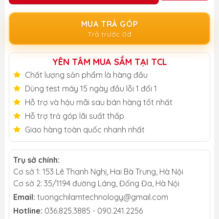
MUA TRẢ GÓP
Trả trước 0đ
YÊN TÂM MUA SẮM TẠI TCL
Chất lượng sản phẩm là hàng đầu
Dùng test máy 15 ngày đầu lỗi 1 đổi 1
Hỗ trợ và hậu mãi sau bán hàng tốt nhất
Hỗ trợ trả góp lãi suất thấp
Giao hàng toàn quốc nhanh nhất
Trụ sở chính:
Cơ sở 1: 153 Lê Thanh Nghị, Hai Bà Trưng, Hà Nội
Cơ sở 2: 35/1194 đường Láng, Đống Đa, Hà Nội
Email:
tuongchilamtechnology@gmail.com
Hotline:
036.825.3885 - 090.241.2256