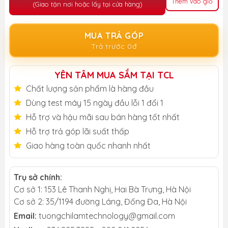
Thêm vào giỏ
(Giao tận nơi hoặc lấy tại cửa hàng)
MUA TRẢ GÓP
Trả trước 0đ
YÊN TÂM MUA SẮM TẠI TCL
Chất lượng sản phẩm là hàng đầu
Dùng test máy 15 ngày đầu lỗi 1 đổi 1
Hỗ trợ và hậu mãi sau bán hàng tốt nhất
Hỗ trợ trả góp lãi suất thấp
Giao hàng toàn quốc nhanh nhất
Trụ sở chính:
Cơ sở 1: 153 Lê Thanh Nghị, Hai Bà Trưng, Hà Nội
Cơ sở 2: 35/1194 đường Láng, Đống Đa, Hà Nội
Email:
tuongchilamtechnology@gmail.com