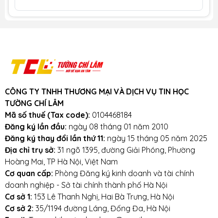
khi phát sinh các lỗi của nhà sản xuất
như liệt nút, loạn bàn phím, phím ấn lúc
được lúc không.
Khuyến mãi: Hỗ trợ phí ship cho đơn
hàng từ 1 triệu trở lên trong bán kính
3km.
Cam kết:
Tường Chí Lâm
chỉ bán hàng
chất lượng cao. Với tiêu chí chất lượng là
CÔNG TY TNHH THƯƠNG MẠI VÀ DỊCH VỤ TIN HỌC
hàng đầu, chúng thôi cam kết không bán
TƯỜNG CHÍ LÂM
hàng kém chất lượng, gây ảnh hưởng
Mã số thuế (Tax code):
0104468184
đến laptop của khách hàng.
Tường Chí
Đăng ký lần đầu:
ngày 08 tháng 01 năm 2010
Lâm
– Điểm 10 cho sự tin cậy.
Đăng ký thay đổi lần thứ 11:
ngày 15 tháng 05 năm 2025
Lưu ý khi sử dụng bàn phím:
Địa chỉ trụ sở:
31 ngõ 1395, đường Giải Phóng, Phường
Hoàng Mai, TP Hà Nội, Việt Nam
Tránh bàn phím bị va đập mạnh, tránh
Cơ quan cấp:
Phòng Đăng ký kinh doanh và tài chính
laptop bị rơi.
doanh nghiệp - Sở tài chính thành phố Hà Nội
Cơ sở 1:
153 Lê Thanh Nghị, Hai Bà Trưng, Hà Nội
Tránh bàn phím bị dính nước,hạn chế cất giữ
Cơ sở 2:
35/1194 đường Láng, Đống Đa, Hà Nội