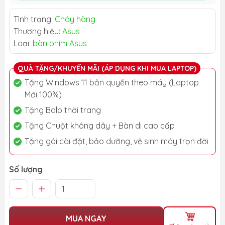
Tình trạng:
Cháy hàng
Thương hiệu:
Asus
Loại:
bàn phím Asus
QUÀ TẶNG/KHUYẾN MÃI (ÁP DỤNG KHI MUA LAPTOP)
Tặng Windows 11 bản quyền theo máy (Laptop
Mới 100%)
Tặng Balo thời trang
Tặng Chuột không dây + Bàn di cao cấp
Tặng gói cài đặt, bảo dưỡng, vệ sinh máy trọn đời
Số lượng
MUA NGAY