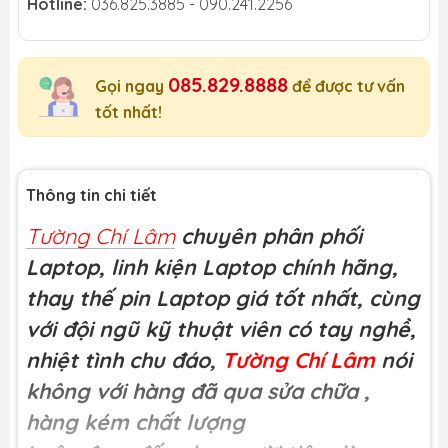
Hotline:
036.825.3885 - 090.241.2256
085.829.8888
Gọi ngay
để được tư vấn
tốt nhất!
Thông tin chi tiết
Tường Chí Lâm
chuyên phân phối
Laptop, linh kiện Laptop chính hãng,
thay thế pin Laptop giá tốt nhất, cùng
với đội ngũ kỹ thuật viên có tay nghề,
nhiệt tình chu đáo,
Tường Chí Lâm
nói
không với hàng đã qua sửa chữa
,
hàng kém chất lượng