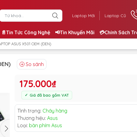
Laptop Mới
Laptop Cũ
📄Tin Tức Công Nghệ
📢Tin Khuyến Mãi
💳Chính Sách T
APTOP ASUS X501 OEM (ĐEN)
ĐEN)
So sánh
175.000₫
Giá đã bao gồm VAT
Tình trạng:
Cháy hàng
Thương hiệu:
Asus
Loại:
bàn phím Asus