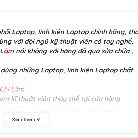
ối Laptop, linh kiện Laptop chính hãng, th
cùng với đội ngũ kỹ thuật viên có tay nghề,
í Lâm
nói không với hàng đã qua sửa chữa
,
dùng những Laptop, linh kiện Laptop chất
Chí Lâm
em kĩ thuật viên thay thế tại cửa hàng
ất lượng cao- phím Asus
X501, X501A, X501U
Xem thêm
dài hạn 9 tháng .1 đổi 1 ngay lập tức trong 9 tháng
 xuất như liệt nút, loạn bàn phím, phím ấn lúc được