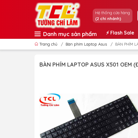
Hệ thống cửa hàng
(2 chi nhánh)
⚡️ Flash Sale
Danh mục sản phẩm
Trang chủ
/
Bàn phím Laptop Asus
/
BÀN PHÍM L
BÀN PHÍM LAPTOP ASUS X501 OEM (