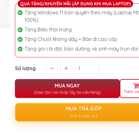
QUÀ TẶNG/KHUYẾN MÃI (ÁP DỤNG KHI MUA LAPTOP)
Tặng Windows 11 bản quyền theo máy (Laptop Mớ
100%)
Tặng Balo thời trang
Tặng Chuột không dây + Bàn di cao cấp
Tặng gói cài đặt, bảo dưỡng, vệ sinh máy trọn đời
Số lượng
MUA NGAY
Thêm và
(Giao tận nơi hoặc lấy tại cửa hàng)
MUA TRẢ GÓP
Trả trước 0đ