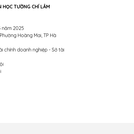
N HỌC TƯỜNG CHÍ LÂM
hị- Phường Đồng Tâm- Quận Hai Bà Trưng- Hà Nội.
bsite:
tuongchilam.com
5 năm 2025
, Phường Hoàng Mai, TP Hà
i chính doanh nghiệp - Sở tài
ội
i