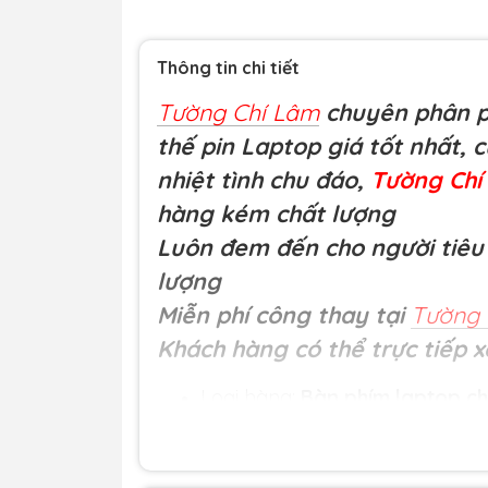
Thông tin chi tiết
Tường Chí Lâm
chuyên phân ph
thế pin Laptop giá tốt nhất, 
nhiệt tình chu đáo,
Tường Ch
hàng kém chất lượng
Luôn đem đến cho người tiêu 
lượng
Miễn phí công thay tại
Tường 
Khách hàng có thể trực tiếp x
Loại hàng:
Bàn phím laptop ch
Nguồn gốc: Nhập khẩu.
Bảo hành và dịch vụ: Bảo hành 
phát sinh các lỗi của nhà sản