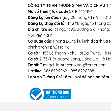
CÔNG TY TNHH THƯƠNG MẠI VÀ DỊCH VỤ TI
Địa chỉ: Số 153 Lê Thanh Ng
Mã số thuế (Tax code):
0104468184
Đăng ký lần đầu:
ngày 08 tháng 01 năm 2010
We
Đăng ký thay đổi lần thứ 11:
ngày 15 tháng 0
Địa chỉ trụ sở:
31 ngõ 1395, đường Giải Phóng
Nội, Việt Nam
Cơ quan cấp:
Phòng Đăng ký kinh doanh và tà
chính thành phố Hà Nội
Cơ sở 1:
153 Lê Thanh Nghị, Hai Bà Trưng, Hà N
Cơ sở 2:
35/1194 đường Láng, Đống Đa, Hà Nộ
Email:
Tuongchilamtechnology@gmail.com
Hotline:
086.899.9962 - 085.829.8888
Laptop Tường Chí Lâm - Nơi để bạn an tâm