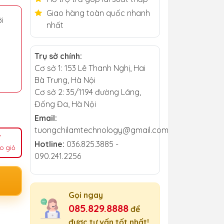
Giao hàng toàn quốc nhanh
i
nhất
Trụ sở chính:
Cơ sở 1: 153 Lê Thanh Nghị, Hai
Bà Trưng, Hà Nội
Cơ sở 2: 35/1194 đường Láng,
Đống Đa, Hà Nội
Email:
tuongchilamtechnology@gmail.com
Hotline:
036.825.3885 -
o giỏ
090.241.2256
Gọi ngay
085.829.8888
để
được tư vấn tốt nhất!