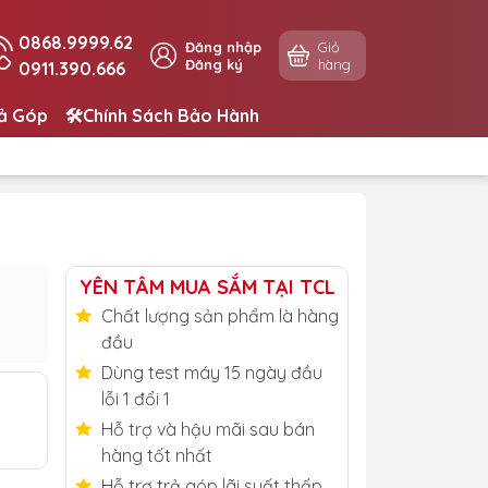
0868.9999.62
Đăng nhập
Giỏ
Đăng ký
hàng
0911.390.666
rả Góp
🛠️Chính Sách Bảo Hành
YÊN TÂM MUA SẮM TẠI TCL
Chất lượng sản phẩm là hàng
đầu
Dùng test máy 15 ngày đầu
lỗi 1 đổi 1
Hỗ trợ và hậu mãi sau bán
hàng tốt nhất
Hỗ trợ trả góp lãi suất thấp