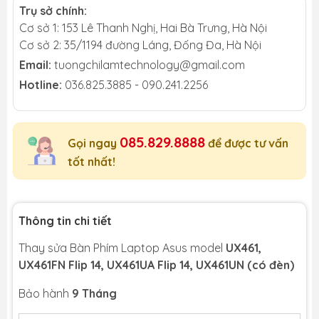
Trụ sở chính:
Cơ sở 1: 153 Lê Thanh Nghị, Hai Bà Trưng, Hà Nội
Cơ sở 2: 35/1194 đường Láng, Đống Đa, Hà Nội
Email:
tuongchilamtechnology@gmail.com
Hotline:
036.825.3885 - 090.241.2256
085.829.8888
Gọi ngay
để được tư vấn
tốt nhất!
Thông tin chi tiết
Thay sửa Bàn Phím Laptop Asus model
UX461,
UX461FN Flip 14, UX461UA Flip 14, UX461UN (có đèn)
Bảo hành
9 Tháng