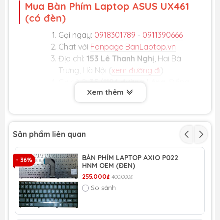
Mua Bàn Phím Laptop ASUS UX461
(có đèn)
Gọi ngay:
0918301789
-
0911390666
Chat với
Fanpage BanLaptop.vn
Địa chỉ:
153 Lê Thanh Nghị
, Hai Bà
Trưng, Hà Nội (
xem đường đi
)
Cơ sở 2:
35/1194 đường Láng
, Đống
Xem thêm
Đa, Hà Nội
Cơ sở 3:
số 5 ngõ 12 Trần Phú
, Hà
Đông (
xem đường đi
)
Sản phẩm liên quan
BÀN PHÍM LAPTOP AXIO P022
- 36%
HNM OEM (ĐEN)
255.000₫
400.000₫
So sánh