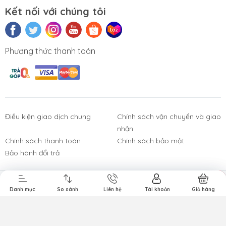
Kết nối với chúng tôi
Phương thức thanh toán
Điều kiện giao dịch chung
Chính sách vận chuyển và giao
nhận
Phụ Kiện
Bàn Phím,
Thiết Bị Điện
Sửa Chữa
Laptop, PC
Chuột, Loa, Tai
Tử
Laptop - PC
Chính sách thanh toán
Chính sách bảo mật
Nghe
Bảo hành đổi trả
Gọi ngay
Bản quyền thuộc về
Công ty TNHH Tường Chí Lâm
.
Danh mục
Danh mục
So sánh
So sánh
Liên hệ
Giỏ hàng
Tài khoản
Giỏ hàng