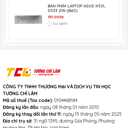
BÀN PHÍM LAPTOP ASUS X521,
S533 ZIN (BẠC)
351.000₫
So sánh
CÔNG TY TNHH THƯƠNG MẠI VÀ DỊCH VỤ TIN HỌC
TƯỜNG CHÍ LÂM
Mã số thuế (Tax code):
0104468184
Đăng ký lần đầu:
ngày 08 tháng 01 năm 2010
Đăng ký thay đổi lần thứ 11:
ngày 15 tháng 05 năm 2025
Địa chỉ trụ sở:
31 ngõ 1395, đường Giải Phóng, Phường
Hoàng Mai, TP Hà Nội, Việt Nam