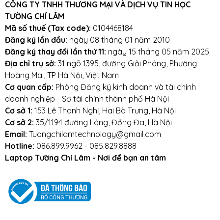
CÔNG TY TNHH THƯƠNG MẠI VÀ DỊCH VỤ TIN HỌC
TƯỜNG CHÍ LÂM
Mã số thuế (Tax code):
0104468184
Đăng ký lần đầu:
ngày 08 tháng 01 năm 2010
Đăng ký thay đổi lần thứ 11:
ngày 15 tháng 05 năm 2025
Địa chỉ trụ sở:
31 ngõ 1395, đường Giải Phóng, Phường
Hoàng Mai, TP Hà Nội, Việt Nam
Cơ quan cấp:
Phòng Đăng ký kinh doanh và tài chính
doanh nghiệp - Sở tài chính thành phố Hà Nội
Cơ sở 1:
153 Lê Thanh Nghị, Hai Bà Trưng, Hà Nội
Cơ sở 2:
35/1194 đường Láng, Đống Đa, Hà Nội
Email:
Tuongchilamtechnology@gmail.com
Hotline:
086.899.9962 - 085.829.8888
Laptop Tường Chí Lâm - Nơi để bạn an tâm