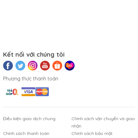
Kết nối với chúng tôi
Phương thức thanh toán
Điều kiện giao dịch chung
Chính sách vận chuyển và giao
nhận
Phụ Kiện
Bàn Phím,
Thiết Bị Điện
Sửa Chữa
Laptop, PC
Chuột, Loa, Tai
Tử
Laptop - PC
Chính sách thanh toán
Chính sách bảo mật
Nghe