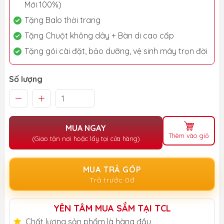
Mới 100%)
Tặng Balo thời trang
Tặng Chuột không dây + Bàn di cao cấp
Tặng gói cài đặt, bảo dưỡng, vệ sinh máy trọn đời
Số lượng
MUA NGAY
Thêm vào giỏ
(Giao tận nơi hoặc lấy tại cửa hàng)
MUA TRẢ GÓP
Trả trước 0đ
YÊN TÂM MUA SẮM TẠI TCL
Chất lượng sản phẩm là hàng đầu