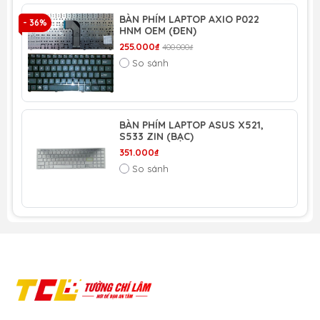
BÀN PHÍM LAPTOP AXIO P022
- 36%
HNM OEM (ĐEN)
255.000₫
400.000₫
So sánh
BÀN PHÍM LAPTOP ASUS X521,
S533 ZIN (BẠC)
351.000₫
So sánh