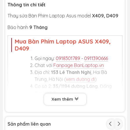
Thông tin chi tiết
Thay sửa Bàn Phím Laptop Asus model
X409, D409
Bảo hành
9 Tháng
Mua Bàn Phím Laptop ASUS X409,
D409
Gọi ngay:
0918301789
-
0911390666
Chat với
Fanpage BanLaptop.vn
Địa chỉ:
153 Lê Thanh Nghị
, Hai Bà
Trưng, Hà Nội (
xem đường đi
)
Cơ sở 2:
35/1194 đường Láng
, Đống
Đa, Hà Nội
Xem thêm
Cơ sở 3:
số 5 ngõ 12 Trần Phú
, Hà
Đông (
xem đường đi
)
Sản phẩm liên quan