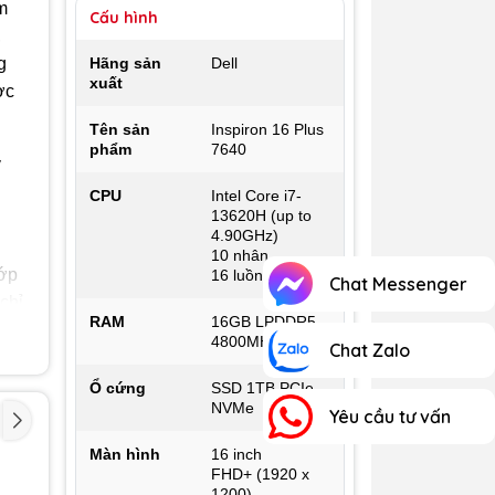
m
Cấu hình
,
g
Hãng sản
Dell
xuất
ợc
Tên sản
Inspiron 16 Plus
phẩm
7640
y
CPU
Intel Core i7-
13620H (up to
4.90GHz)
10 nhân
lớp
16 luồng
Chat Messenger
chỉ
RAM
16GB LPDDR5
vụ
4800MHz
Chat Zalo
Ổ cứng
SSD 1TB PCIe
NVMe
Yêu cầu tư vấn
Màn hình
16 inch
FHD+ (1920 x
g
1200)