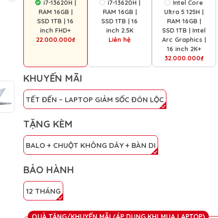
i7-13620H |
i7-13620H |
Intel Core
RAM 16GB |
RAM 16GB |
Ultra 5 125H |
SSD 1TB | 16
SSD 1TB | 16
RAM 16GB |
inch FHD+
inch 2.5K
SSD 1TB | Intel
22.000.000₫
Liên hệ
Arc Graphics |
16 inch 2K+
32.000.000₫
KHUYẾN MÃI
TẾT ĐẾN – LAPTOP GIẢM SỐC ĐÓN LỘC
TẶNG KÈM
BALO + CHUỘT KHÔNG DÂY + BÀN DI
BẢO HÀNH
12 THÁNG
QUÀ TẶNG/KHUYẾN MÃI (ÁP DỤNG KHI MUA LAPTOP)