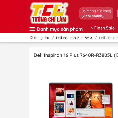
Hệ thống cửa hàng
(2 chi nhánh)
⚡️ Flash Sale
Danh mục sản phẩm
Trang chủ
/
Dell Inspiron Plus 7640
/
Dell Inspir
Dell Inspiron 16 Plus 7640R-R3805L (i