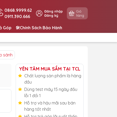
0868.9999.62
Đăng nhập
Giỏ
Đăng ký
hàng
0911.390.666
rả Góp
🛠️Chính Sách Bảo Hành
o sánh
YÊN TÂM MUA SẮM TẠI TCL
Chất lượng sản phẩm là hàng
đầu
Dùng test máy 15 ngày đầu
lỗi 1 đổi 1
Hỗ trợ và hậu mãi sau bán
hàng tốt nhất
Hỗ trợ trả góp lãi suất thấp