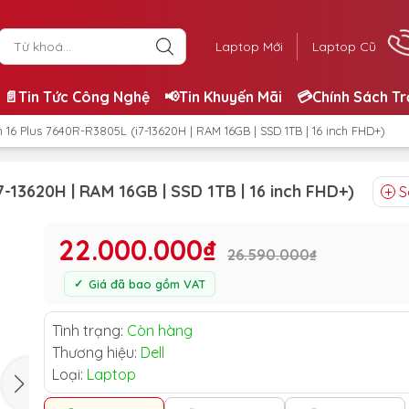
Laptop Mới
Laptop Cũ
📄Tin Tức Công Nghệ
📢Tin Khuyến Mãi
💳Chính Sách T
on 16 Plus 7640R-R3805L (i7-13620H | RAM 16GB | SSD 1TB | 16 inch FHD+)
7-13620H | RAM 16GB | SSD 1TB | 16 inch FHD+)
S
22.000.000₫
26.590.000₫
Giá đã bao gồm VAT
Tình trạng:
Còn hàng
Thương hiệu:
Dell
Loại:
Laptop