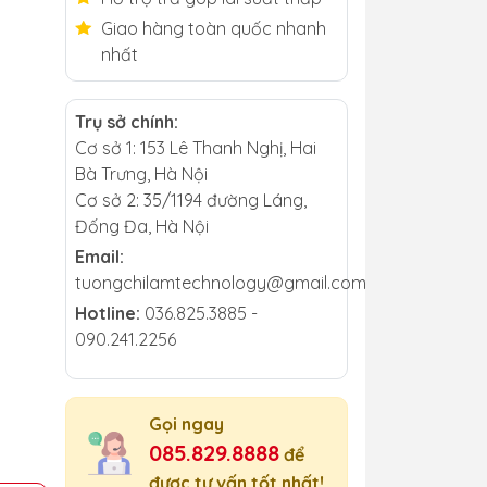
Giao hàng toàn quốc nhanh
nhất
Trụ sở chính:
Cơ sở 1: 153 Lê Thanh Nghị, Hai
Bà Trưng, Hà Nội
Cơ sở 2: 35/1194 đường Láng,
Đống Đa, Hà Nội
Email:
tuongchilamtechnology@gmail.com
Hotline:
036.825.3885 -
090.241.2256
Gọi ngay
085.829.8888
để
được tư vấn tốt nhất!