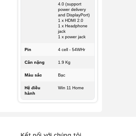
4.0 (support
power delivery
and DisplayPort)
1 x HDMI 2.0
1 x Headphone
jack
1 x power jack
Pin
4 cell - 54WHr
Cân nặng
1.9 Kg
Màu sắc
Bạc
Hệ điều
Win 11 Home
hành
Kết nối với chúng tôi