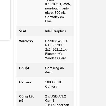
ời
IPS, 16:10, WVA,
non-touch, anti-
glare, 300 nit,
ComfortView
 code
Plus
óng.
VGA
Intel Graphics
Wireless
Realtek Wi-Fi 6
RTL8852BE,
2x2, 802.11ax,
Bluetooth®
Wireless Card
 thị
Chuột
Cảm ứng đa
điểm
Camera
1080p FHD
Camera
nh
Cổng kết
2 x USB-A 3.2
nối
Gen 1
1 x Thunderbolt