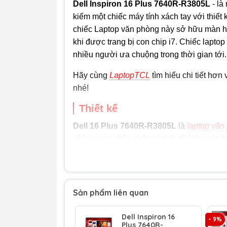
Dell Inspiron 16 Plus 7640R-R3805L
- là
kiếm một chiếc máy tính xách tay với thiết 
chiếc Laptop văn phòng này sở hữu màn hìn
khi được trang bị con chip i7. Chiếc lapt
nhiều người ưa chuộng trong thời gian tới.
Hãy cùng
LaptopTCL
tìm hiểu chi tiết hơn
nhé!
Thiết kế
Dell 16 Plus 7640R-R3805L
là
laptop văn
vỏ kim loại chắc chắn và tinh tế. Với màn 
gây ấn tượng mạnh về mặt thẩm mỹ mà còn 
cực tốt khi làm việc, giải trí, và đặc biệt k
Sản phẩm liên quan
Hiệu năng vượt trội
Dell Inspiron 16
- 9%
Dell Inspiron 16 Plus
được trang bị bộ vi
Plus 7640R-