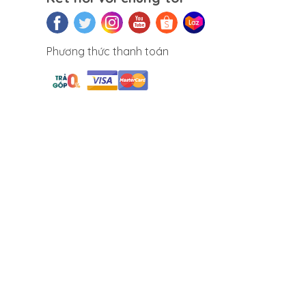
Phương thức thanh toán
m mỹ
viên
 cực