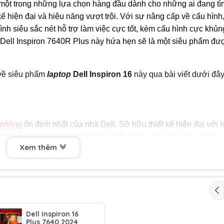
 một trong những lựa chọn hàng đầu dành cho những ai đang tì
kế hiện đại và hiệu năng vượt trội. Với sự nâng cấp về cấu hình
h siêu sắc nét hỗ trợ làm việc cực tốt, kèm cấu hình cực khủn
op Dell Inspiron 7640R Plus này hứa hẹn sẽ là một siêu phẩm đư
 về siêu phẩm
laptop
Dell Inspiron 16
này qua bài viết dưới đâ
 phòng
ổn định nhất của nhà Dell. Sở hữu thiết kế hiện đại với 
hình 16 inch sắc nét với độ phân giải 2.5K, sản phẩm này không 
Xem thêm
đảm bảo trải nghiệm thị giác tuyệt vời cho người dùng, phục 
hi làm Photoshop cơ bản.
Dell Inspiron 16
 xử lý Intel core i7-13620H vô cùng mạnh mẽ, giúp máy hoạt độn
Plus 7640 2024