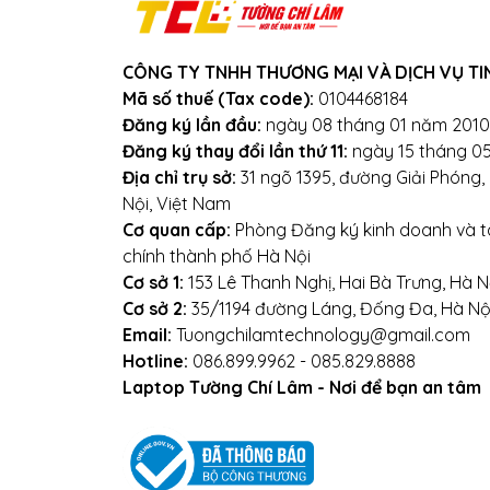
Tổng kết
CÔNG TY TNHH THƯƠNG MẠI VÀ DỊCH VỤ TI
Mã số thuế (Tax code):
0104468184
Dell Inspiron 16 Plus 7640R-R3805L
khôn
Đăng ký lần đầu:
ngày 08 tháng 01 năm 2010
và trải nghiệm người dùng ở mức cao nhất.
Đăng ký thay đổi lần thứ 11:
ngày 15 tháng 0
văn phòng và cả những người dùng đam 
Địa chỉ trụ sở:
31 ngõ 1395, đường Giải Phóng
ngon nhé!
Nội, Việt Nam
Cơ quan cấp:
Phòng Đăng ký kinh doanh và tà
chính thành phố Hà Nội
Mọi yêu cầu đặt hàng, h
Cơ sở 1:
153 Lê Thanh Nghị, Hai Bà Trưng, Hà N
Cơ sở 2:
35/1194 đường Láng, Đống Đa, Hà Nộ
0
Email:
Tuongchilamtechnology@gmail.com
Hotline:
086.899.9962 - 085.829.8888
Hoặ
Laptop Tường Chí Lâm - Nơi để bạn an tâm
Địa chỉ mua La
CS1: Số 153 Lê Thanh Nghị
CS2: Số 35, Ngõ 1