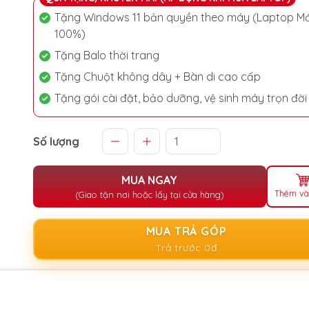
Tặng Windows 11 bản quyền theo máy (Laptop Mớ
100%)
Tặng Balo thời trang
Tặng Chuột không dây + Bàn di cao cấp
Tặng gói cài đặt, bảo dưỡng, vệ sinh máy trọn đời
Số lượng
MUA NGAY
Thêm và
(Giao tận nơi hoặc lấy tại cửa hàng)
MUA TRẢ GÓP
Trả trước 0đ