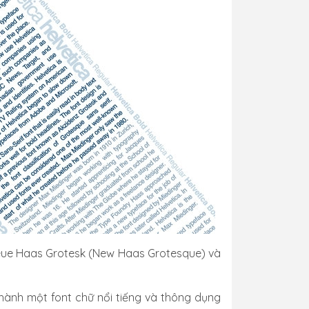
 Neue Haas Grotesk (New Haas Grotesque) và
thành một font chữ nổi tiếng và thông dụng