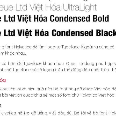
ng font Helvetica để làm logo từ Typeface. Ngoài ra cũng có
hẩm khác nhau.
tica có hơn 68 Typeface khác nhau. Được sử dụng phù hợp
nt chữ Typeface có số lượng biến thể đông đảo nhất trên Thế 
hóa
sự tiện lợi và hiệu quả nên bộ font này đã được Việt hóa để
bài viết xin được chia sẻ một số font chữ Helvetica Việt hóa 
a
elvetica hỗ trợ gõ tiếng Việt đầy đủ. Để tải về bộ font H