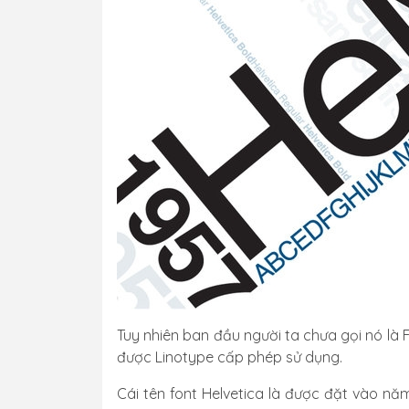
Tuy nhiên ban đầu người ta chưa gọi nó là
được Linotype cấp phép sử dụng.
Cái tên font Helvetica là được đặt vào nă