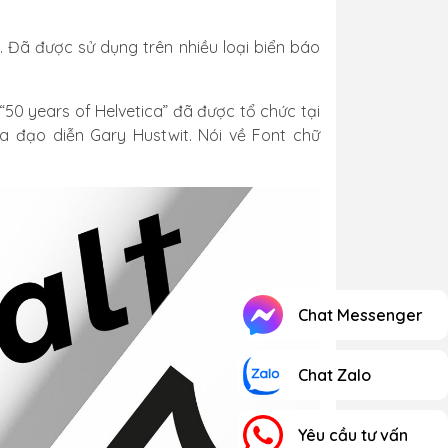
a. Đã được sử dụng trên nhiều loại biển báo
“50 years of Helvetica” đã được tổ chức tại
a đạo diễn Gary Hustwit. Nói về Font chữ
Chat Messenger
Chat Zalo
Yêu cầu tư vấn