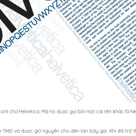
 Font chữ Helvetica. Mà nó được gọi bởi một cái tên khác là
m 1960 và được giữ nguyên cho đến tận bây giờ. Khi đã trở 