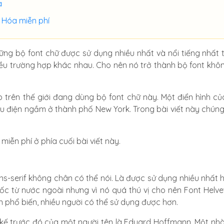
a
t Hóa miễn phí
ững bộ font chữ được sử dụng nhiều nhất và nổi tiếng nhất t
u trường hợp khác nhau. Cho nên nó trở thành bộ font không 
 trên thế giới đang dùng bộ font chữ này. Một điển hình của 
u điện ngầm ở thành phố New York. Trong bài viết này chúng
miễn phí ở phía cuối bài viết này.
s-serif không chân có thể nói. Là được sử dụng nhiều nhất hi
c từ nước ngoài nhưng vì nó quá thú vị cho nên Font Helvet
n phổ biến, nhiều người có thể sử dụng được hơn.
ế trước đó của một người tên là Eduard Hoffmann. Một nhà t