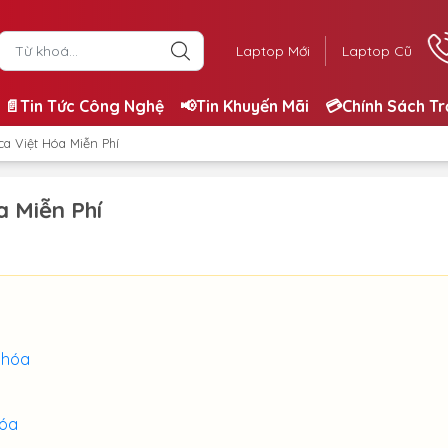
Laptop Mới
Laptop Cũ
📄Tin Tức Công Nghệ
📢Tin Khuyến Mãi
💳Chính Sách T
ica Việt Hóa Miễn Phí
a Miễn Phí
 hóa
hóa