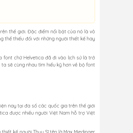
rên thế giới. Đặc điểm nổi bật của nó là vô
thể thiếu đối với những người thiết kế hay
font chữ Helvetica đã đi vào lịch sử là trở
 ta sẽ cùng nhau tìm hiểu kỹ hơn về bộ font
ện nay tại đa số các quốc gia trên thế giới
ica được nhiều người Việt Nam hỗ trợ Việt
hiết kế người Thụy Sĩ tên là Max Miedinger