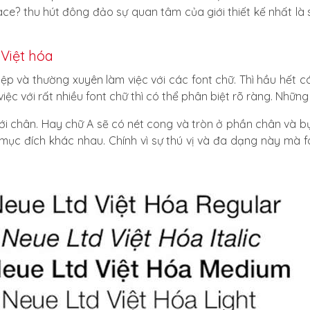
ace? thu hút đông đảo sự quan tâm của giới thiết kế nhất là 
Việt hóa
ệp và thường xuyên làm việc với các font chữ. Thì hầu hết 
ệc với rất nhiều font chữ thì có thể phân biệt rõ ràng. Những 
ới chân. Hay chữ A sẽ có nét cong và tròn ở phần chân và b
 mục đích khác nhau. Chính vì sự thú vị và đa dạng này mà f