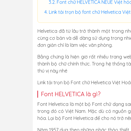
Font chữ HELVETICA NEUE Việt hó
Link tải trọn bộ font chữ Helvetica Việ
Helvetica đã từ lâu trở thành một trong nh
cùng cơ bản và dễ dàng sử dụng trong nhiề
đơn giản chỉ là làm việc văn phòng.
Bằng chứng là hiện giờ rất nhiều trang web
thành bộ chữ chính thức. Trong hệ thống tà
thú vị này nhé
Link tải trọn bộ Font chữ Helvetica Việt Hoá 
Font HELVETICA là gì?
Font Helvetica là một bộ Font chữ dạng san
trong đó có Việt Nam. Mặc dù có nguồn gố
hóa. Lại bộ Font Helvetica để cho nó trở nê
Năm 1957 dựa theo những phác thảo thiết k