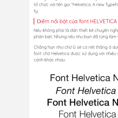
tổ chức với tên gọi “Helvetica. A new Typef
ty
Điểm nổi bật của font HELVETICA 
Nếu không phải là dân thiết kế chuyên nghi
phân biệt. Nhưng nếu như bạn đã từng làm vi
Chẳng hạn như chữ G sẽ có nét thẳng ở dư
font chữ Helvetica được sử dụng với nhiều
cảnh khác nhau.