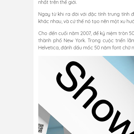
nhất trên thế giới.
Ngay từ khi ra đời với đặc tính trung tính
khác nhau, và cứ thế nó tạo nên một xu hướ
Cho đến cuối năm 2007, để kỷ niệm tròn 50 
thành phố New York. Trong cuộc triển lãm
Helvetica, đánh dấu mốc 50 năm font chữ n