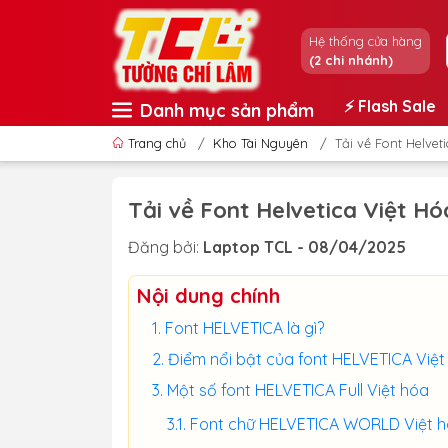
Hệ thống cửa hàng
(2 chi nhánh)
⚡️ Flash Sale
Danh mục sản phẩm
Trang chủ
/
Kho Tài Nguyên
/
Tải về Font Helvet
Tải về Font Helvetica Việt Hó
Đăng bởi:
Laptop TCL - 08/04/2025
Nội dung chính
Font HELVETICA là gì?
Điểm nổi bật của font HELVETICA Việt
Một số font HELVETICA Full Việt hóa
Font chữ HELVETICA WORLD Việt 