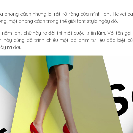
 đa phong cách nhưng lại rất rõ ràng của mình font Helvetic
ng, một phong cách trong thế giới font style ngày đó.
năm font chữ này ra đời thì một cuộc triển lãm. Với tên gọi 
 này cũng đã trình chiếu một bộ phim tư liệu đặc biệt củ
ày ra đời.