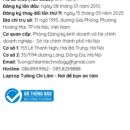
Đăng ký lần đầu:
ngày 08 tháng 01 năm 2010
Đổi mới trong
15 ngày
Đăng ký thay đổi lần thứ 11:
ngày 15 tháng 05 năm 2025
Bảo hành phần cứng
1 năm
Địa chỉ trụ sở:
31 ngõ 1395, đường Giải Phóng, Phường
Bảo dưỡng vệ sinh
miễn phí 2 năm
Hoàng Mai, TP Hà Nội, Việt Nam
Hỗ trợ kỹ thuật
trọn đời
Cơ quan cấp:
Phòng Đăng ký kinh doanh và tài chính
Freeship
trong nội thành Hà Nội
doanh nghiệp - Sở tài chính thành phố Hà Nội
Trả góp
chỉ từ 1 Triệu đồng
Cơ sở 1:
153 Lê Thanh Nghị, Hai Bà Trưng, Hà Nội
Ưu Đãi ngập tràn + Muôn vàn Quà tặng
Cơ sở 2:
35/1194 đường Láng, Đống Đa, Hà Nội
Email:
Tuongchilamtechnology@gmail.com
Giảm tới 1 Triệu
cho khách hàng đầu tiên
Hotline:
086.899.9962 - 085.829.8888
trong ngày (
đăng ký ngay
)
Laptop Tường Chí Lâm - Nơi để bạn an tâm
Giảm 500k
cho
Học Sinh, Sinh Viên
(
chi
tiết
)
Giảm 500k
trọn đời khi
mua Online
(
chi
tiết
)
Voucher Tri Ân
: giảm giá
10%
và hoàn tiền
500.000đ
Quà Tặng: