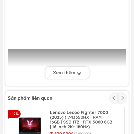
Xem thêm
Sản phẩm liên quan
Lenovo Lecoo Fighter 7000
- 12%
(2025) (i7-13650HX | RAM
Dell Gaming G15 5511:
Siêu phẩm Laptop Gaming
16GB | SSD 1TB | RTX 5060 8GB
mạnh mẽ hiện đại.
| 16 inch 2K+ 180Hz)
31.500.000₫
35.990.000₫