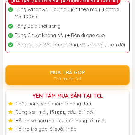
QUÀ TẶNG/KHUYẾN MÃI (ÁP DỤNG KHI MUA LAPTOP)
Tặng Windows 11 bản quyền theo máy (Laptop
Mới 100%)
Tặng Balo thời trang
Tặng Chuột không dây + Bàn di cao cấp
Tặng gói cài đặt, bảo dưỡng, vệ sinh máy trọn đời
MUA TRẢ GÓP
Trả trước 0đ
YÊN TÂM MUA SẮM TẠI TCL
Chất lượng sản phẩm là hàng đầu
Dùng test máy 15 ngày đầu lỗi 1 đổi 1
Hỗ trợ và hậu mãi sau bán hàng tốt nhất
Hỗ trợ trả góp lãi suất thấp