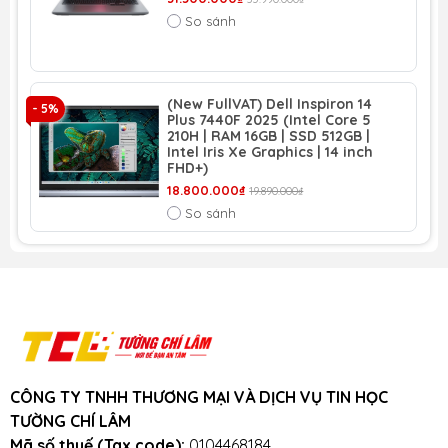
Mua Laptop Dell Gaming G15 5511 có
So sánh
Trả Góp
Gọi ngay:
0963165551
(New FullVAT) Dell Inspiron 14
Chat với
Fanpage LaptopTCL.vn
- 5%
Plus 7440F 2025 (Intel Core 5
Địa chỉ:
153 Lê Thanh Nghị
, Hai Bà Trưng, Hà
210H | RAM 16GB | SSD 512GB |
Intel Iris Xe Graphics | 14 inch
Nội (
xem đường đi
)
FHD+)
Cơ sở 2:
35/1194 đường Láng
, Đống Đa, Hà
18.800.000₫
19.890.000₫
Nội
So sánh
Cơ sở 3:
số 5 ngõ 12 Trần Phú
, Hà Đông
(
xem đường đi
)
Vì sao nên mua Laptop Sinh Viên CNTT tại
BanLaptop.vn
CÔNG TY TNHH THƯƠNG MẠI VÀ DỊCH VỤ TIN HỌC
TƯỜNG CHÍ LÂM
Bảo hành dài hạn + Hậu mãi tuyệt vời
Mã số thuế (Tax code):
0104468184