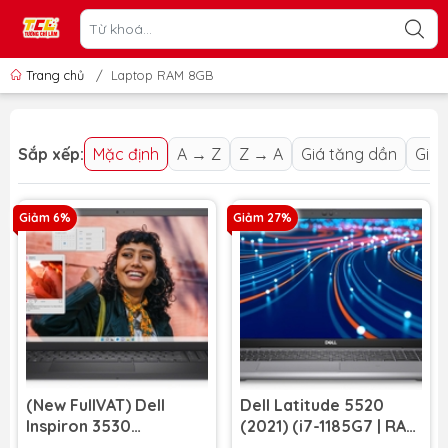
Trang chủ
/
Laptop RAM 8GB
Sắp xếp:
Mặc định
A → Z
Z → A
Giá tăng dần
Giá 
Giảm 6%
Giảm 27%
(New FullVAT) Dell
Dell Latitude 5520
Inspiron 3530
(2021) (i7-1185G7 | RAM
5623BLK-PUS (i5-1334U
8GB | SSD 256GB | 15.6