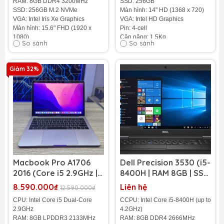
RAM: 8GB DDR4 3200MHz
SSD: 256GB
SSD: 256GB M.2 NVMe
Màn hình: 14" HD (1368 x 720)
VGA: Intel Iris Xe Graphics
VGA: Intel HD Graphics
Màn hình: 15.6" FHD (1920 x
Pin: 4-cell
1080)
Cân nặng: 1.5Kg
So sánh
So sánh
Cân nặng: 1.66 Kg
Màu: Đen
Pin: 3-cell, 41 Wh
Tình Trạng: 98%
Giảm 32%
Tình trạng:
Nhập Khẩu 100
%
Macbook Pro A1706
Dell Precision 3530 (i5-
2016 (Core i5 2.9GHz |
8400H | RAM 8GB | SSD
RAM 8GB | SSD 500GB |
256GB | Quadro P600 |
8.590.000₫
Liên hệ
12.590.000₫
13.3 inch Retina)
15.6 inch FHD)
CPU: Intel Core i5 Dual-Core
CCPU: Intel Core i5-8400H (up to
2.9GHz
4.2GHz)
RAM: 8GB LPDDR3 2133MHz
RAM: 8GB DDR4 2666MHz