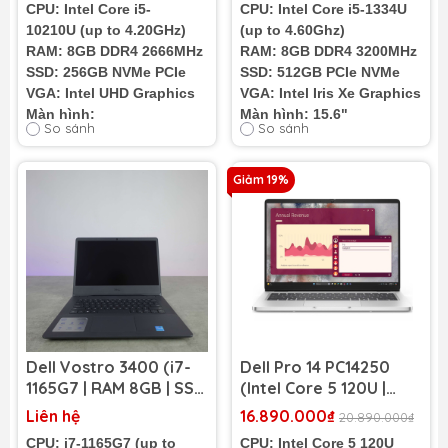
CPU: Intel Core i5-
CPU: Intel Core i5-1334U
13.3 inch FHD)
Black) (New FullVAT)
10210U (up to 4.20GHz)
(up to 4.60Ghz)
RAM: 8GB DDR4 2666MHz
RAM: 8GB DDR4 3200MHz
SSD: 256GB NVMe PCIe
SSD: 512GB PCIe NVMe
VGA: Intel UHD Graphics
VGA: Intel Iris Xe Graphics
Màn hình:
Màn hình: 15.6"
So sánh
So sánh
13.3" FHD (1920 x 1080)
FHD 120Hz
Cân nặng: 1.2Kg
Cân nặng: 1.62Kg
Pin: 3 cell - 42WHr
Giảm 19%
Tình trạng:
New - FullVAT
Dell Vostro 3400 (i7-
Dell Pro 14 PC14250
1165G7 | RAM 8GB | SSD
(Intel Core 5 120U |
512GB | NVIDIA MX330
RAM 8GB | SSD 512GB |
Liên hệ
16.890.000₫
20.890.000₫
2GB | 14 inch FHD)
14 inch FHD+)
CPU: i7-1165G7 (up to
CPU: Intel Core 5 120U