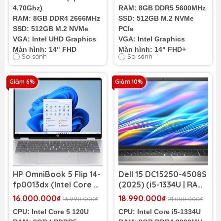
4.70Ghz)
RAM: 8GB DDR5 5600MHz
RAM: 8GB DDR4 2666MHz
SSD: 512GB M.2 NVMe
SSD: 512GB M.2 NVMe
PCIe
VGA: Intel UHD Graphics
VGA: Intel Graphics
Màn hình: 14" FHD
Màn hình: 14" FHD+
So sánh
So sánh
(1920x1080)
Cân nặng: 1.35Kg
Cân nặng: 1,64kg
Màu sắc: Đen
Giảm 6%
Giảm 10%
Pin: 3 cell 42Wh
Tình trạng: 98%
HP OmniBook 5 Flip 14-
Dell 15 DC15250-4508S
fp0013dx (Intel Core 5
(2025) (i5-1334U | RAM
120U | RAM 8GB | SSD
8GB | SSD 512GB | 15.6
16.000.000₫
18.990.000₫
16.990.000₫
21.000.000₫
512GB | 14 inch 2K
inch FHD 120Hz | Silver)
CPU: Intel Core 5 120U
CPU: Intel Core i5-1334U
Touch)
(New FullVAT)