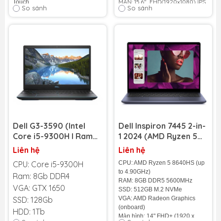
MÀN: 15.6" FHD(1920x1080) IPS
Touch
So sánh
So sánh
Cân nặng: 1.5 Kg
Pin: 3-cell, 45 Wh
Tình trạng:
Nhập Khẩu 100
%
Dell G3-3590 (Intel
Dell Inspiron 7445 2-in-
Core i5-9300H l Ram
1 2024 (AMD Ryzen 5
8GB l SSD 128GB l HDD
8640HS | RAM 8GB |
Liên hệ
Liên hệ
1TB l 15.6” FHD l GTX
SSD 512GB | AMD
CPU: Core i5-9300H
CPU: AMD Ryzen 5 8640HS (up
1650)
Radeon Graphics | 14
to 4.90GHz)
Ram: 8Gb DDR4
inch FHD+ Touch)
RAM: 8GB DDR5 5600MHz
VGA: GTX 1650
SSD: 512GB M.2 NVMe
SSD: 128Gb
VGA: AMD Radeon Graphics
(onboard)
HDD: 1Tb
Màn hình: 14" FHD+ (1920 x