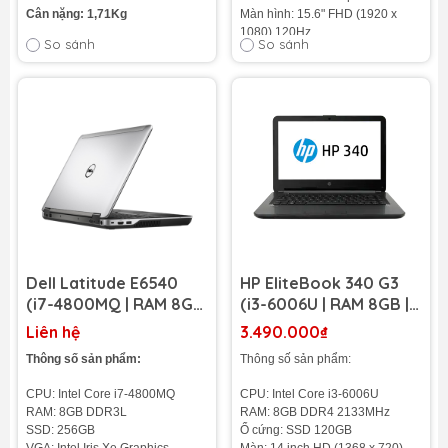
Cân nặng: 1,71Kg
Màn hình: 15.6" FHD (1920 x
1080) 120Hz
So sánh
So sánh
Cân nặng: 1.6Kg
Pin: 3 cell - 41WHr
Tình trạng:
HÀNG NEW 100
%
Dell Latitude E6540
HP EliteBook 340 G3
(i7-4800MQ | RAM 8GB
(i3-6006U | RAM 8GB |
| SSD 256GB | AMD
SSD 120GB | 14 inch HD)
Liên hệ
3.490.000₫
Radeon 8790M | 15.6
Thông số sản phẩm:
Thông số sản phẩm:
inch FHD)
CPU: Intel Core i7-4800MQ
CPU: Intel Core i3-6006U
RAM: 8GB DDR3L
RAM: 8GB DDR4 2133MHz
SSD: 256GB
Ổ cứng: SSD 120GB