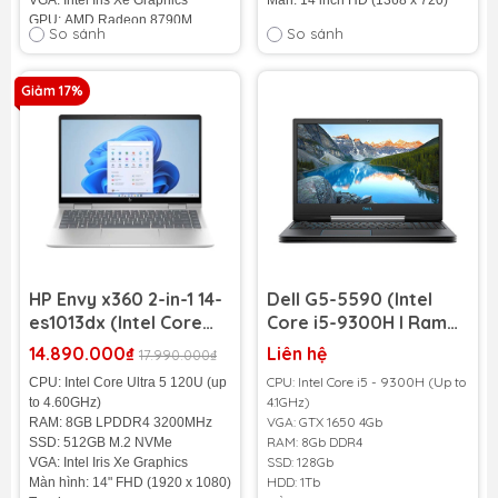
VGA: Intel Iris Xe Graphics
Màn: 14 inch HD (1368 x 720)
GPU: AMD Radeon 8790M
So sánh
So sánh
Màn hình: 15.6" FHD (1920 x
1080)
Giảm 17%
Tình trạng:
95%
HP Envy x360 2-in-1 14-
Dell G5-5590 (Intel
es1013dx (Intel Core
Core i5-9300H l Ram
Ultra 5 120U | RAM 8GB
8GB l SSD 128GB l HDD
14.890.000₫
Liên hệ
17.990.000₫
| SSD 512GB | 14 inch
1TB l 15.6” FHD l GTX
CPU: Intel Core i5 - 9300H (Up to
CPU: Intel Core Ultra 5 120U (up
FHD Touch)
1650)
4.1GHz)
to 4.60GHz)
VGA: GTX 1650 4Gb
RAM: 8GB LPDDR4 3200MHz
RAM: 8Gb DDR4
SSD: 512GB M.2 NVMe
SSD: 128Gb
VGA: Intel Iris Xe Graphics
HDD: 1Tb
Màn hình: 14" FHD (1920 x 1080)