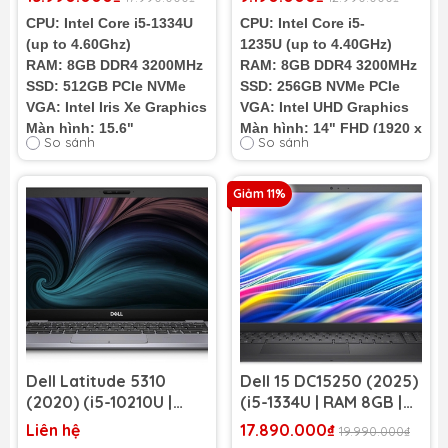
FHD Touch | Carbon
256GB | 14 inch FHD)
CPU: Intel Core i5-1334U
CPU: Intel Core i5-
Black) (New FullVAT)
(up to 4.60Ghz)
1235U (up to 4.40GHz)
RAM: 8GB DDR4 3200MHz
RAM: 8GB DDR4 3200MHz
SSD: 512GB PCIe NVMe
SSD: 256GB NVMe PCIe
VGA: Intel Iris Xe Graphics
VGA: Intel UHD Graphics
Màn hình: 15.6"
Màn hình: 14" FHD (1920 x
So sánh
So sánh
FHD 120Hz Touch
1080) 60Hz
Cân nặng: 1.62Kg
Cân nặng: 1.36Kg
Pin: 3 cell - 41WHr
Giảm 11%
Tình trạng:
New - FullVAT
Tình trạng:
Nhập Khẩu
98%
Dell Latitude 5310
Dell 15 DC15250 (2025)
(2020) (i5-10210U |
(i5-1334U | RAM 8GB |
RAM 8GB | SSD 256GB |
SSD 512GB | 15.6 inch
Liên hệ
17.890.000₫
19.990.000₫
Intel UHD Graphics |
FHD 120Hz | Carbon