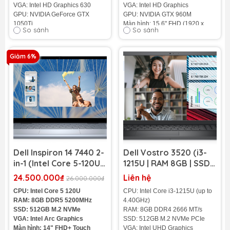
VGA: Intel HD Graphics 630
VGA: Intel HD Graphics
GPU: NVIDIA GeForce GTX
GPU: NVIDIA GTX 960M
1050Ti
Màn hình: 15.6" FHD (1920 x
So sánh
So sánh
Màn hình: 15.6" FHD (1920 x
1080)
1080)
Cân nặng: 2.6Kg
Cân nặng: 2.5Kg
Màu sắc: Đen
Giảm 6%
Màu sắc: Đen
Pin: 6-cell, 74Wh
Pin: 6-cell, 74Wh
Tình trạng: 98%
Tình trạng: 98%
Dell Inspiron 14 7440 2-
Dell Vostro 3520 (i3-
in-1 (Intel Core 5-120U |
1215U | RAM 8GB | SSD
RAM 8GB | SSD 512B | 14
512GB | 15.6 inch FHD
24.500.000₫
Liên hệ
26.000.000₫
inch FHD+ Touch)
120Hz)
CPU: Intel Core 5 120U
CPU: Intel Core i3-1215U (up to
RAM: 8GB DDR5 5200MHz
4.40GHz)
SSD: 512GB M.2 NVMe
RAM: 8GB DDR4 2666 MT/s
VGA: Intel Arc Graphics
SSD: 512GB M.2 NVMe PCIe
Màn hình: 14" FHD+ Touch
VGA: Intel UHD Graphics