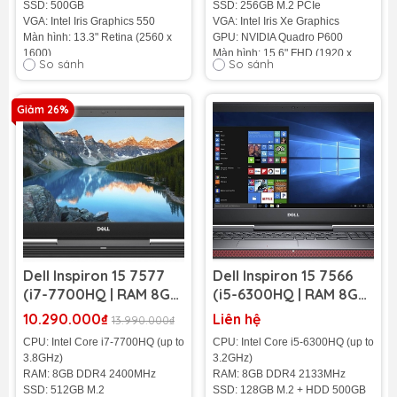
SSD: 500GB
SSD: 256GB M.2 PCIe
VGA: Intel Iris Graphics 550
VGA: Intel Iris Xe Graphics
Màn hình: 13.3" Retina (2560 x
GPU: NVIDIA Quadro P600
1600)
Màn hình: 15.6" FHD (1920 x
So sánh
So sánh
Cân nặng: 1.37Kg
1080)
Màu sắc: Grey
Cân nặng: 1.9Kg
Pin: 3338 (mAh)
Màu sắc: Đen
Giảm 26%
Pin: 6-cell
Tình trạng: 95%
Tình trạng: 98%
Dell Inspiron 15 7577
Dell Inspiron 15 7566
(i7-7700HQ | RAM 8GB
(i5-6300HQ | RAM 8GB
| SSD 512GB | NVIDIA
| SSD 128GB + HDD
10.290.000₫
Liên hệ
13.990.000₫
GeForce GTX 1050Ti |
500GB | NVIDIA GTX
CPU: Intel Core i7-7700HQ (up to
CPU: Intel Core i5-6300HQ (up to
15.6 inch FHD)
960M | 15.6 inch FHD)
3.8GHz)
3.2GHz)
RAM: 8GB DDR4 2400MHz
RAM: 8GB DDR4 2133MHz
SSD: 512GB M.2
SSD: 128GB M.2 + HDD 500GB