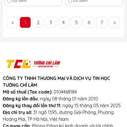
So sánh
So sánh
Màn: 15'6 inch FHD
1200)
Cân nặng: 1.7Kg
Pin: 4-cell, 54Wh
«
1
2
3
4
5
6
7
»
Tình trạng:
Nhập Khẩu 100
%
CÔNG TY TNHH THƯƠNG MẠI VÀ DỊCH VỤ TIN HỌC
TƯỜNG CHÍ LÂM
Mã số thuế (Tax code):
0104468184
Đăng ký lần đầu:
ngày 08 tháng 01 năm 2010
Đăng ký thay đổi lần thứ 11:
ngày 15 tháng 05 năm 2025
Địa chỉ trụ sở:
31 ngõ 1395, đường Giải Phóng, Phường
Hoàng Mai, TP Hà Nội, Việt Nam
Cơ quan cấp:
Phòng Đăng ký kinh doanh và tài chính