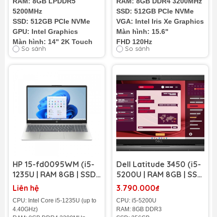
RAM: 8GB LPDDR5
RAM: 8GB DDR4 3200MHz
5200MHz
SSD: 512GB PCIe NVMe
SSD: 512GB PCIe NVMe
VGA: Intel Iris Xe Graphics
GPU: Intel Graphics
Màn hình: 15.6"
Màn hình: 14" 2K Touch
FHD 120Hz
So sánh
So sánh
Cân nặng: 1.62 kg
Cân nặng: 1.90Kg
HP 15-fd0095WM (i5-
Dell Latitude 3450 (i5-
1235U | RAM 8GB | SSD
5200U | RAM 8GB | SSD
256GB | 15.6 inch FHD)
256GB | 14 inch HD)
Liên hệ
3.790.000₫
CPU: Intel Core i5-1235U (up to
CPU: i5-5200U
4.40GHz)
RAM: 8GB DDR3