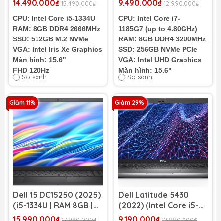
14.490.000₫
9.490.000₫
15.490.000₫
12.990.000₫
| RAM 8GB | SSD 512GB
inch FHD)
CPU: Intel Core i5-1334U
CPU: Intel Core i7-
| 15.6 inch FHD 120Hz
RAM: 8GB DDR4 2666MHz
1185G7 (up to 4.80GHz)
Touch | Black)
SSD: 512GB M.2 NVMe
RAM: 8GB DDR4 3200MHz
VGA: Intel Iris Xe Graphics
SSD: 256GB NVMe PCIe
Màn hình: 15.6"
VGA: Intel UHD Graphics
FHD 120Hz
Màn hình: 15.6"
So sánh
So sánh
Cân nặng: 1,66Kg
FHD (1920 x 1080) 60Hz
Cân nặng: 1.59Kg
Pin: 3 cell - 42WHr
Giảm 11%
Giảm 29%
Tình trạng:
Nhập Khẩu
99%
Dell 15 DC15250 (2025)
Dell Latitude 5430
(i5-1334U | RAM 8GB |
(2022) (Intel Core i5-
SSD 512GB | 15.6 inch
1235U | RAM 8GB | SSD
15.990.000₫
9.190.000₫
17.990.000₫
12.990.000₫