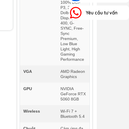
100% DCI-
P3, 240Hz,
Yêu cầu tư vấn
Dolby Vision,
DisplayHDR
400, G-
SYNC, Free-
Sync
Premium,
Low Blue
Light, High
Gaming
Performance
VGA
AMD Radeon
Graphics
GPU
NVIDIA
GeForce RTX
5060 8GB
Wireless
Wi-Fi 7 +
Bluetooth 5.4
Chuột
Cảm ứng đa