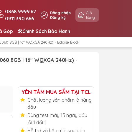
0868.9999.62
Đăng nhập
Giỏ
Đăng ký
hàng
0911.390.666
rả Góp
🛠️Chính Sách Bảo Hành
060 8GB | 16" WQXGA 240Hz) - Eclipse Black
5060 8GB | 16" WQXGA 240Hz) -
YÊN TÂM MUA SẮM TẠI TCL
Chất lượng sản phẩm là hàng
đầu
Dùng test máy 15 ngày đầu
lỗi 1 đổi 1
Hỗ trợ và hậu mãi sau bán