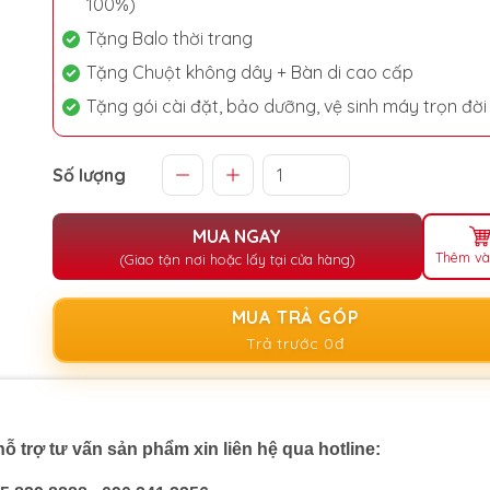
100%)
Tặng Balo thời trang
Tặng Chuột không dây + Bàn di cao cấp
Tặng gói cài đặt, bảo dưỡng, vệ sinh máy trọn đời
Số lượng
MUA NGAY
Thêm và
(Giao tận nơi hoặc lấy tại cửa hàng)
MUA TRẢ GÓP
Trả trước 0đ
ỗ trợ tư vấn sản phẩm xin liên hệ qua hotline: