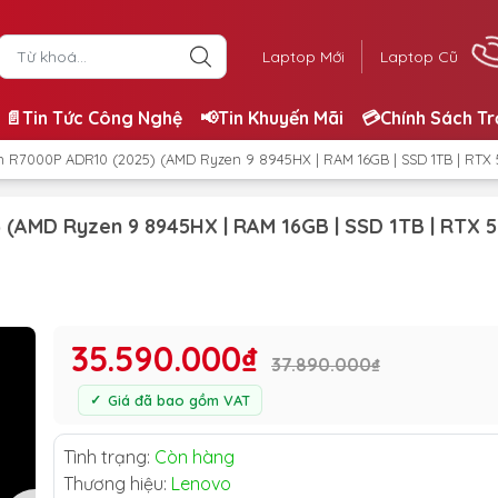
Laptop Mới
Laptop Cũ
📄Tin Tức Công Nghệ
📢Tin Khuyến Mãi
💳Chính Sách T
 R7000P ADR10 (2025) (AMD Ryzen 9 8945HX | RAM 16GB | SSD 1TB | RTX 5
(AMD Ryzen 9 8945HX | RAM 16GB | SSD 1TB | RTX 
35.590.000₫
37.890.000₫
Giá đã bao gồm VAT
Tình trạng:
Còn hàng
Thương hiệu:
Lenovo