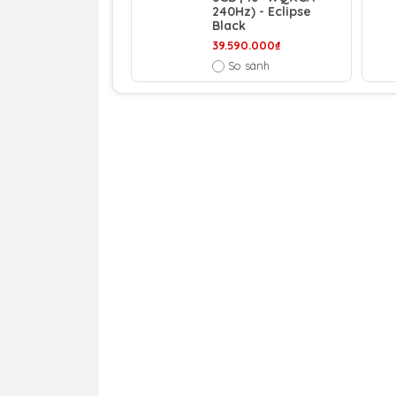
240Hz) - Eclipse
Black
39.590.000₫
So sánh