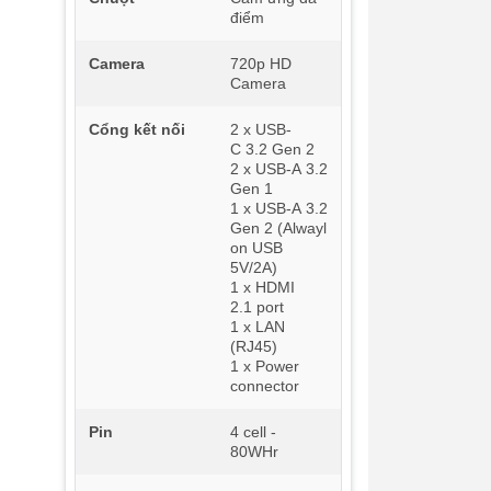
điểm
Camera
720p HD
Camera
Cổng kết nối
2 x USB-
C 3.2 Gen 2
2 x USB-A 3.2
Gen 1
1 x USB-A 3.2
Gen 2 (Alwayl
on USB
5V/2A)
1 x HDMI
2.1 port
1 x LAN
(RJ45)
1 x Power
connector
Pin
4 cell -
80WHr