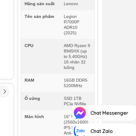
Hãng sản xuất
Lenovo
Tên sản phẩm
Legion
R7000P
ADR10
(2025)
CPU
AMD Ryzen 9
8945HX (up
to 5.40GHz)
16 nhân 32
luồng
RAM
16GB DDR5
5200MHz
Ổ cứng
SSD 1TB
PCIe NVMe
Chat Messenger
Màn hình
16" WQXGA
(2560x1600)
IPS 500nits
Chat Zalo
Anti-glare,