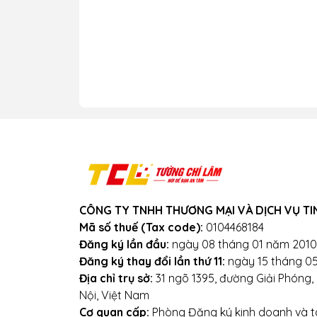
CÔNG TY TNHH THƯƠNG MẠI VÀ DỊCH VỤ TI
Mã số thuế (Tax code):
0104468184
Đăng ký lần đầu:
ngày 08 tháng 01 năm 2010
Đăng ký thay đổi lần thứ 11:
ngày 15 tháng 0
Địa chỉ trụ sở:
31 ngõ 1395, đường Giải Phóng
Nội, Việt Nam
Cơ quan cấp:
Phòng Đăng ký kinh doanh và tà