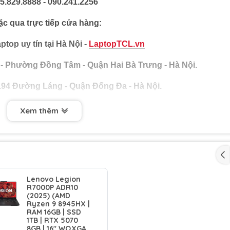
5.829.8888 - 090.241.2256
c qua trực tiếp cửa hàng:
ptop uy tín tại Hà Nội -
LaptopTCL.vn
 - Phường Đồng Tâm - Quận Hai Bà Trưng - Hà Nội.
194 Đường Láng - Quận Đống Đa - Hà Nội.
Xem thêm
Lenovo Legion
R7000P ADR10
(2025) (AMD
Ryzen 9 8945HX |
RAM 16GB | SSD
1TB | RTX 5070
8GB | 16" WQXGA