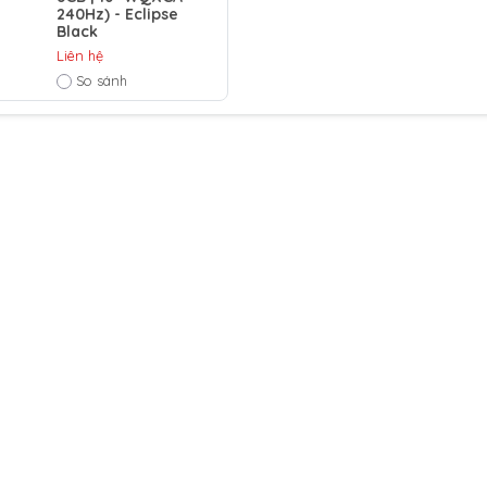
240Hz) - Eclipse
Black
Liên hệ
So sánh