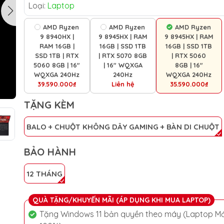
Loại:
Laptop
AMD Ryzen
AMD Ryzen
AMD Ryzen
9 8940HX |
9 8945HX | RAM
9 8945HX | RAM
RAM 16GB |
16GB | SSD 1TB
16GB | SSD 1TB
SSD 1TB | RTX
| RTX 5070 8GB
| RTX 5060
5060 8GB | 16"
| 16" WQXGA
8GB | 16"
WQXGA 240Hz
240Hz
WQXGA 240Hz
39.590.000₫
Liên hệ
35.590.000₫
TẶNG KÈM
BALO + CHUỘT KHÔNG DÂY GAMING + BÀN DI CHUỘT
BẢO HÀNH
12 THÁNG
QUÀ TẶNG/KHUYẾN MÃI (ÁP DỤNG KHI MUA LAPTOP)
Tặng Windows 11 bản quyền theo máy (Laptop Mớ