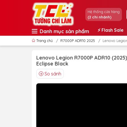
Hệ thống cửa hàng
(2 chi nhánh)
⚡️ Flash Sale
Danh mục sản phẩm
Trang chủ
/
R7000P ADR10 2025
/
Lenovo Legion
Lenovo Legion R7000P ADR10 (2025) 
Eclipse Black
So sánh