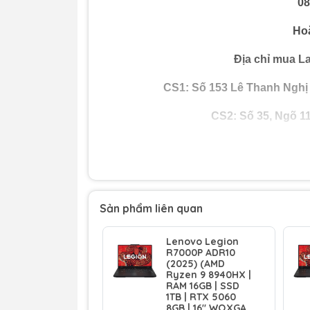
08
Hoặ
Địa chỉ mua La
CS1: Số 153 Lê Thanh Nghị
CS2: Số 35, Ngõ 1
Sản phẩm liên quan
Lenovo Legion
R7000P ADR10
(2025) (AMD
Ryzen 9 8940HX |
RAM 16GB | SSD
1TB | RTX 5060
8GB | 16" WQXGA