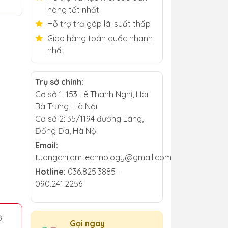
hàng tốt nhất
Hỗ trợ trả góp lãi suất thấp
Giao hàng toàn quốc nhanh
nhất
Trụ sở chính:
Cơ sở 1: 153 Lê Thanh Nghị, Hai
Bà Trưng, Hà Nội
Cơ sở 2: 35/1194 đường Láng,
Đống Đa, Hà Nội
Email:
tuongchilamtechnology@gmail.com
Hotline:
036.825.3885 -
090.241.2256
i
Gọi ngay