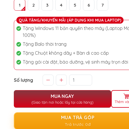
1
2
3
4
5
6
7
QUÀ TẶNG/KHUYẾN MÃI (ÁP DỤNG KHI MUA LAPTOP)
Tặng Windows 11 bản quyền theo máy (Laptop Mớ
100%)
Tặng Balo thời trang
Tặng Chuột không dây + Bàn di cao cấp
Tặng gói cài đặt, bảo dưỡng, vệ sinh máy trọn đời
Số lượng
MUA NGAY
Thêm và
(Giao tận nơi hoặc lấy tại cửa hàng)
MUA TRẢ GÓP
Trả trước 0đ