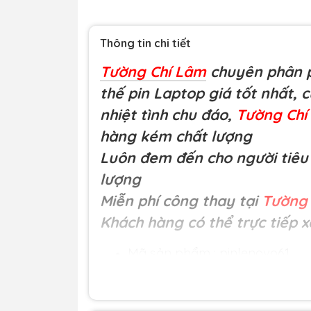
Thông tin chi tiết
Tường Chí Lâm
chuyên phân p
thế pin Laptop giá tốt nhất, 
nhiệt tình chu đáo,
Tường Ch
hàng kém chất lượng
Luôn đem đến cho người tiêu 
lượng
Miễn phí công thay tại
Tường 
Khách hàng có thể trực tiếp x
Mã sản phẩm : pinlenovo61
Loại hàng:
Pin laptop chất 
45N1167, 45N1166
Đơn giá:
660.000 đ