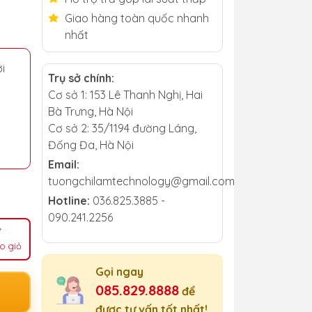
Giao hàng toàn quốc nhanh
nhất
i
Trụ sở chính:
Cơ sở 1: 153 Lê Thanh Nghị, Hai
Bà Trưng, Hà Nội
Cơ sở 2: 35/1194 đường Láng,
Đống Đa, Hà Nội
Email:
tuongchilamtechnology@gmail.com
Hotline:
036.825.3885 -
090.241.2256
o giỏ
Gọi ngay
085.829.8888
để
được tư vấn tốt nhất!