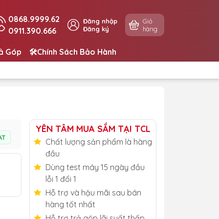
0868.9999.62
Đăng nhập
Giỏ
Đăng ký
hàng
0911.390.666
rả Góp
🛠️Chính Sách Bảo Hành
YÊN TÂM MUA SẮM TẠI TCL
AT
Chất lượng sản phẩm là hàng
đầu
Dùng test máy 15 ngày đầu
lỗi 1 đổi 1
Hỗ trợ và hậu mãi sau bán
hàng tốt nhất
Hỗ trợ trả góp lãi suất thấp