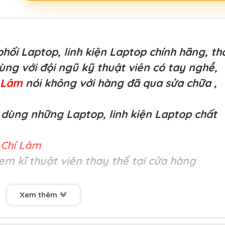
hối Laptop, linh kiện Laptop chính hãng, th
cùng với đội ngũ kỹ thuật viên có tay nghề,
í Lâm
nói không với hàng đã qua sửa chữa
,
dùng những Laptop, linh kiện Laptop chất
Chí Lâm
em kĩ thuật viên thay thế tại cửa hàng
Xem thêm
lượng cao-
Pin Lenovo S5, S530, S531, 45N1164, 45N1