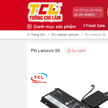
Hệ thống cửa hàng
(2 chi nhánh)
⚡️ Flash Sale
Danh mục sản phẩm
Trang chủ
/
Pin Laptop Lenovo
/
Pin Lenovo S5
Pin Lenovo S5
So sánh