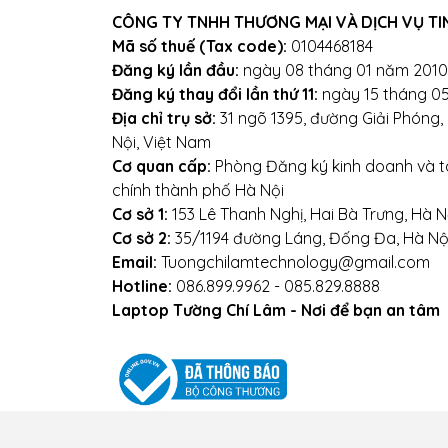
CÔNG TY TNHH THƯƠNG MẠI VÀ DỊCH VỤ TI
Mọi yêu cầu đặt hàng, h
Mã số thuế (Tax code):
0104468184
Đăng ký lần đầu:
ngày 08 tháng 01 năm 2010
0
Đăng ký thay đổi lần thứ 11:
ngày 15 tháng 0
Địa chỉ trụ sở:
31 ngõ 1395, đường Giải Phóng
Hoặ
Nội, Việt Nam
Địa chỉ: Số 153 Lê Thanh N
Cơ quan cấp:
Phòng Đăng ký kinh doanh và tà
chính thành phố Hà Nội
Websi
Cơ sở 1:
153 Lê Thanh Nghị, Hai Bà Trưng, Hà N
Cơ sở 2:
35/1194 đường Láng, Đống Đa, Hà Nộ
Email:
Tuongchilamtechnology@gmail.com
Hotline:
086.899.9962 - 085.829.8888
Laptop Tường Chí Lâm - Nơi để bạn an tâm