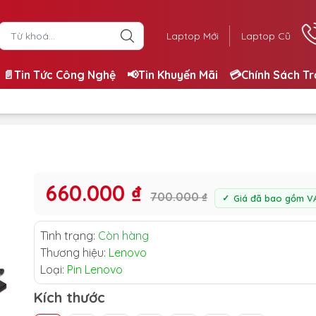
Laptop Mới
Laptop Cũ
📄Tin Tức Công Nghệ
📢Tin Khuyến Mãi
💳Chính Sách T
660.000 ₫
700.000 ₫
Giá đã bao gồm V
Tình trạng:
Còn hàng
Thương hiệu:
Lenovo
Loại:
Pin Lenovo
Kích thước