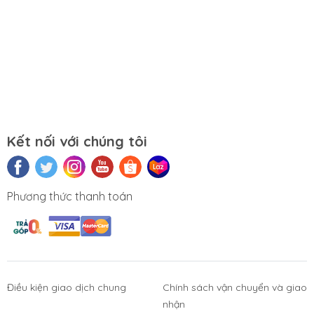
Mọi yêu cầu đặt hàng, hỗ trợ tư vấn sản
phẩm xin liên hệ qua hotline:
0911390666 – 02438684912
Hoặc qua trực tiếp cửa hàng:
Địa chỉ: Số 153 Lê Thanh Nghị- Phường
Đồng Tâm- Quận Hai Bà Trưng- Hà Nội.
Kết nối với chúng tôi
Website:
https://tuongchilam.com
Phương thức thanh toán
Điều kiện giao dịch chung
Chính sách vận chuyển và giao
nhận
Phụ Kiện
Bàn Phím,
Thiết Bị Điện
Sửa Chữa