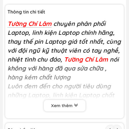
Thông tin chi tiết
Tường Chí Lâm
chuyên phân phối
Laptop, linh kiện Laptop chính hãng,
thay thế pin Laptop giá tốt nhất, cùng
với đội ngũ kỹ thuật viên có tay nghề,
nhiệt tình chu đáo,
Tường Chí Lâm
nói
không với hàng đã qua sửa chữa
,
hàng kém chất lượng
Luôn đem đến cho người tiêu dùng
những Laptop, linh kiện Laptop chất
lượng
Xem thêm
Miễn phí công thay tại
Tường Chí Lâm
Khách hàng có thể trực tiếp xem kĩ