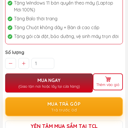
Tặng Windows 11 bản quyền theo máy (Laptop
Mới 100%)
Tặng Balo thời trang
Tặng Chuột không dây + Bàn di cao cấp
Tặng gói cài đặt, bảo dưỡng, vệ sinh máy trọn đời
Số lượng
MUA NGAY
Thêm vào giỏ
(Giao tận nơi hoặc lấy tại cửa hàng)
MUA TRẢ GÓP
Trả trước 0đ
YÊN TÂM MUA SẮM TẠI TCL