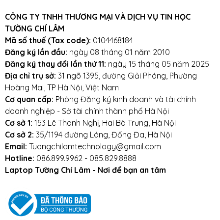
Cam kết:
Tường Chí Lâm
chỉ bán hàng
chất lượng cao. Với tiêu chí chất lượng là
CÔNG TY TNHH THƯƠNG MẠI VÀ DỊCH VỤ TIN HỌC
hàng đầu, chúng thôi cam kết không bán
TƯỜNG CHÍ LÂM
hàng kém chất lượng, gây ảnh hưởng
Mã số thuế (Tax code):
0104468184
đến laptop của khách hàng.
Tường Chí
Đăng ký lần đầu:
ngày 08 tháng 01 năm 2010
Đăng ký thay đổi lần thứ 11:
ngày 15 tháng 05 năm 2025
Lâm
– Điểm 10 cho sự tin cậy
Địa chỉ trụ sở:
31 ngõ 1395, đường Giải Phóng, Phường
Lưu ý khi sử dụng pin laptop:
Hoàng Mai, TP Hà Nội, Việt Nam
Cơ quan cấp:
Phòng Đăng ký kinh doanh và tài chính
Tránh pin bị va đập, rơi vỡ, móp méo, tác
doanh nghiệp - Sở tài chính thành phố Hà Nội
động vật lý bên ngoài vào
Cơ sở 1:
153 Lê Thanh Nghị, Hai Bà Trưng, Hà Nội
Cơ sở 2:
35/1194 đường Láng, Đống Đa, Hà Nội
Tránh pin tiếp xúc với nước.
Email:
Tuongchilamtechnology@gmail.com
Hotline:
086.899.9962 - 085.829.8888
Tắt các ứng dụng không cần thiết khi sử dụng
Laptop Tường Chí Lâm - Nơi để bạn an tâm
laptop.
Tắt máy khi không sử dụng.