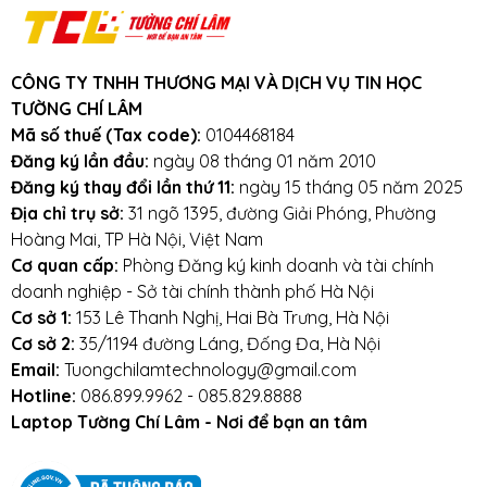
3km.
Cam kết:
Tường Chí Lâm
chỉ bán hàng
chất lượng cao. Với tiêu chí chất lượng là
CÔNG TY TNHH THƯƠNG MẠI VÀ DỊCH VỤ TIN HỌC
hàng đầu, chúng thôi cam kết không bán
TƯỜNG CHÍ LÂM
hàng kém chất lượng, gây ảnh hưởng
Mã số thuế (Tax code):
0104468184
đến laptop của khách hàng.
Tường Chí
Đăng ký lần đầu:
ngày 08 tháng 01 năm 2010
Đăng ký thay đổi lần thứ 11:
ngày 15 tháng 05 năm 2025
Lâm
– Điểm 10 cho sự tin cậy
Địa chỉ trụ sở:
31 ngõ 1395, đường Giải Phóng, Phường
Lưu ý khi sử dụng pin laptop:
Hoàng Mai, TP Hà Nội, Việt Nam
Cơ quan cấp:
Phòng Đăng ký kinh doanh và tài chính
Tránh pin bị va đập, rơi vỡ, móp méo, tác
doanh nghiệp - Sở tài chính thành phố Hà Nội
động vật lý bên ngoài vào
Cơ sở 1:
153 Lê Thanh Nghị, Hai Bà Trưng, Hà Nội
Cơ sở 2:
35/1194 đường Láng, Đống Đa, Hà Nội
Tránh pin tiếp xúc với nước.
Email:
Tuongchilamtechnology@gmail.com
Hotline:
086.899.9962 - 085.829.8888
Tắt các ứng dụng không cần thiết khi sử dụng
Laptop Tường Chí Lâm - Nơi để bạn an tâm
laptop.
Tắt máy khi không sử dụng.