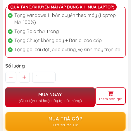
QUÀ TẶNG/KHUYẾN MÃI (ÁP DỤNG KHI MUA LAPTOP)
Tặng Windows 11 bản quyền theo máy (Laptop
Mới 100%)
Tặng Balo thời trang
Tặng Chuột không dây + Bàn di cao cấp
Tặng gói cài đặt, bảo dưỡng, vệ sinh máy trọn đời
Số lượng
MUA NGAY
Thêm vào giỏ
(Giao tận nơi hoặc lấy tại cửa hàng)
MUA TRẢ GÓP
Trả trước 0đ