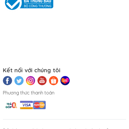
Mọi yêu cầu đặt hàng, hỗ trợ tư vấn sản
phẩm xin liên hệ qua hotline:
0911390666 – 02438684912
Hoặc qua trực tiếp cửa hàng:
Địa chỉ: Số 153 Lê Thanh Nghị- Phường
Đồng Tâm- Quận Hai Bà Trưng- Hà Nội.
Kết nối với chúng tôi
Website:
https://tuongchilam.com
Phương thức thanh toán