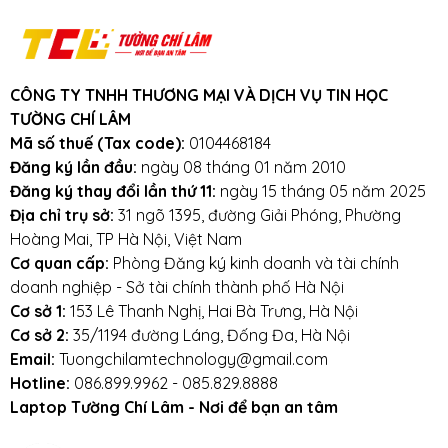
Khuyến mãi: Hỗ trợ phí ship cho đơn
hàng từ 1 triệu trở lên trong bán kính
3km.
Cam kết:
Tường Chí Lâm
chỉ bán hàng
CÔNG TY TNHH THƯƠNG MẠI VÀ DỊCH VỤ TIN HỌC
TƯỜNG CHÍ LÂM
chất lượng cao. Với tiêu chí chất lượng là
Mã số thuế (Tax code):
0104468184
hàng đầu, chúng thôi cam kết không bán
Đăng ký lần đầu:
ngày 08 tháng 01 năm 2010
hàng kém chất lượng, gây ảnh hưởng
Đăng ký thay đổi lần thứ 11:
ngày 15 tháng 05 năm 2025
đến laptop của khách hàng.
Tường Chí
Địa chỉ trụ sở:
31 ngõ 1395, đường Giải Phóng, Phường
Lâm
– Điểm 10 cho sự tin cậy
Hoàng Mai, TP Hà Nội, Việt Nam
Lưu ý khi sử dụng pin laptop:
Cơ quan cấp:
Phòng Đăng ký kinh doanh và tài chính
doanh nghiệp - Sở tài chính thành phố Hà Nội
Tránh pin bị va đập, rơi vỡ, móp méo, tác
Cơ sở 1:
153 Lê Thanh Nghị, Hai Bà Trưng, Hà Nội
động vật lý bên ngoài vào
Cơ sở 2:
35/1194 đường Láng, Đống Đa, Hà Nội
Email:
Tuongchilamtechnology@gmail.com
Tránh pin tiếp xúc với nước.
Hotline:
086.899.9962 - 085.829.8888
Laptop Tường Chí Lâm - Nơi để bạn an tâm
Tắt các ứng dụng không cần thiết khi sử dụng