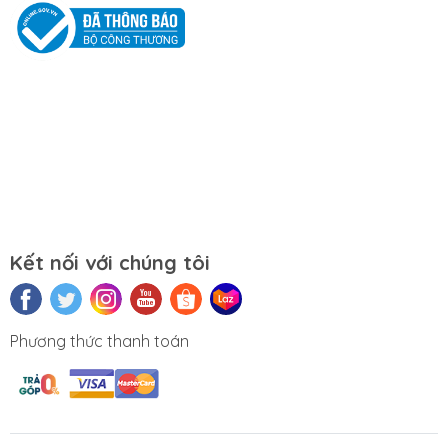
laptop.
Tắt máy khi không sử dụng.
Mọi yêu cầu đặt hàng, hỗ trợ tư vấn sản
phẩm xin liên hệ qua hotline:
0911390666 – 02438684912
Hoặc qua trực tiếp cửa hàng:
Địa chỉ: Số 153 Lê Thanh Nghị- Phường
Kết nối với chúng tôi
Đồng Tâm- Quận Hai Bà Trưng- Hà Nội.
Website:
https://tuongchilam.com
Phương thức thanh toán