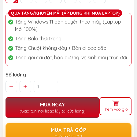
QUÀ TẶNG/KHUYẾN MÃI (ÁP DỤNG KHI MUA LAPTOP)
Tặng Windows 11 bản quyền theo máy (Laptop
Mới 100%)
Tặng Balo thời trang
Tặng Chuột không dây + Bàn di cao cấp
Tặng gói cài đặt, bảo dưỡng, vệ sinh máy trọn đời
Số lượng
MUA NGAY
Thêm vào giỏ
(Giao tận nơi hoặc lấy tại cửa hàng)
MUA TRẢ GÓP
Trả trước 0đ