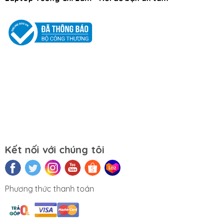
1 ĐỔI 1 NGAY LẬP TỨC
trong thời gian bảo
hành khi phát sinh các lỗi của nhà sản xuất
1. Giới thiệu về Pin Laptop?
Pin Laptop là một bộ phận quan trọng của Laptop. Đây
là nơi lưu giữ và cung cấp điện cho mọi hoạt động của
máy. Pin là loại linh kiện gần như không thể tách rời.
Một viên pin laptop tốt sẽ giúp cho hiệu suất làm việc
của máy được ổn định, tránh hiện tượng giật, lag, giữ
cho máy có tuổi thọ cao.
Kết nối với chúng tôi
2. Phân loại Pin Laptop MacBook
Pro 2015
Phương thức thanh toán
Pin Laptop MacBook Pro 2015 vô cùng đa dạng. Nếu
bạn không nắm rõ các loại Pin Laptop hiện nay, bạn rất
dễ mua nhầm Pin. Điều đó sẽ tốn thời gian và tiền bạc