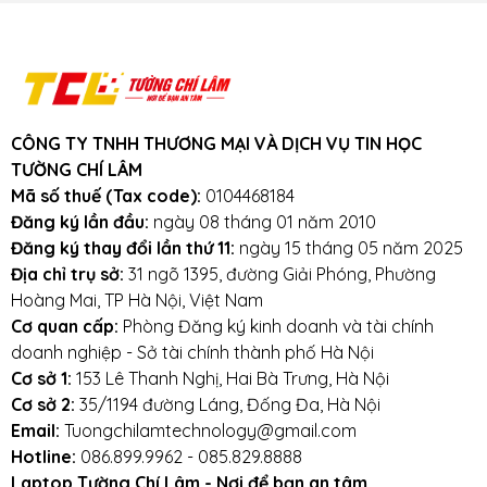
Tường Chí Lâm - Nơi để bạn yên tâm
CAM KẾT 100% HÀNG
CHẤT LƯỢNG
Đối tác chính thức của các thương hiệu sản
xuất nổi tiếng Thế giới như:
Kingston,
CÔNG TY TNHH THƯƠNG MẠI VÀ DỊCH VỤ TIN HỌC
Western Digital, Memory Ghost
...
TƯỜNG CHÍ LÂM
Nhà phân phối linh kiện lớn nhất miền Bắc
Mã số thuế (Tax code):
0104468184
- Chuyên cung cấp phụ kiện cho các cửa
Đăng ký lần đầu:
ngày 08 tháng 01 năm 2010
hàng máy tính trên toàn quốc.
Đăng ký thay đổi lần thứ 11:
ngày 15 tháng 05 năm 2025
Đội ngũ kỹ thuật viên chuyên nghiệp, dày
Địa chỉ trụ sở:
31 ngõ 1395, đường Giải Phóng, Phường
dặn kinh nghiệm.
Hoàng Mai, TP Hà Nội, Việt Nam
Bạn có thể trực tiếp theo dõi kỹ thuật viên
Cơ quan cấp:
Phòng Đăng ký kinh doanh và tài chính
thay, lắp linh kiện.
doanh nghiệp - Sở tài chính thành phố Hà Nội
Bảo hành dài hạn - Hậu mãi tuyệt vời
Cơ sở 1:
153 Lê Thanh Nghị, Hai Bà Trưng, Hà Nội
Cơ sở 2:
35/1194 đường Láng, Đống Đa, Hà Nội
Freeship
trong nội thành Hà Nội
Email:
Tuongchilamtechnology@gmail.com
Miễn phí
tư vấn
Hotline:
086.899.9962 - 085.829.8888
Bảo hành
dài hạn lên đến
6 tháng
Laptop Tường Chí Lâm - Nơi để bạn an tâm