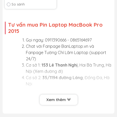
So sánh
Tư vấn mua Pin Laptop MacBook Pro
2015
Gọi ngay: 0911390666 - 0865164697
Chat với
Fanpage BanLaptop.vn
và
Fanpage Tường Chí Lâm Laptop
(support
24/7)
Cơ sở 1:
153 Lê Thanh Nghị
, Hai Bà Trưng, Hà
Nội (
Xem đường đi
)
Cơ sở 2:
35/1194 đường Láng
, Đống Đa, Hà
Nội
Xem thêm
Vì sao nên mua Pin Laptop MacBook Pro 2015
tại BanLaptop.vn