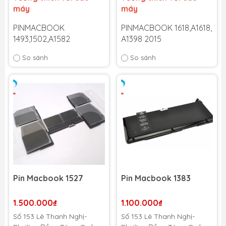
máy
máy
PINMACBOOK
PINMACBOOK 1618,A1618,
1493,1502,A1582
A1398 2015
So sánh
So sánh
Bảo hành 6 tháng
-
Bảo hành 6 tháng
-
Cam kết bảo hành uy tín
Cam kết bảo hành uy tín
toàn quốc!
toàn quốc!
Lỗi 1 đổi 1 trong suốt thời
Lỗi 1 đổi 1 trong suốt thời
gian bảo hành
gian bảo hành
Pin Macbook 1527
Pin Macbook 1383
1.500.000₫
1.100.000₫
Số 153 Lê Thanh Nghị-
Số 153 Lê Thanh Nghị-