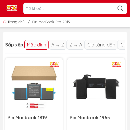
Trang chủ
/
Pin MacBook Pro 2015
Sắp xếp:
Mặc định
A → Z
Z → A
Giá tăng dần
Giá 
Pin Macbook 1819
Pin Macbook 1965