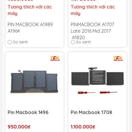
Tương thích với các
Tương thích với các
máy
máy
PIN MACBOOK A1989
PINMACBOOK A1707
A1964
Late 2016 Mid 2017
A1820
So sánh
So sánh
Bảo hành 6 tháng
-
Cam kết bảo hành uy tín
Bảo hành 6 tháng
-
toàn quốc!
Cam kết bảo hành uy tín
Lỗi 1 đổi 1 trong suốt thời
toàn quốc!
gian bảo hành
Lỗi 1 đổi 1 trong suốt thời
gian bảo hành
Pin Macbook 1496
Pin Macbook 1708
950.000₫
1.100.000₫