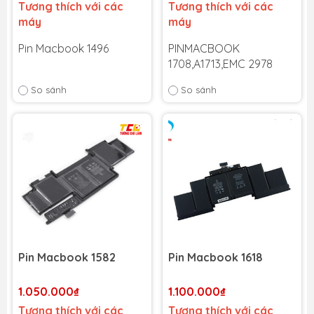
Tương thích với các
Tương thích với các
máy
máy
Pin Macbook 1496
PINMACBOOK
1708,A1713,EMC 2978
So sánh
So sánh
Bảo hành 6 tháng
-
Cam kết bảo hành uy tín
Bảo hành 6 tháng
-
toàn quốc!
Cam kết bảo hành uy tín
Lỗi 1 đổi 1 trong suốt thời
toàn quốc!
gian bảo hành
Lỗi 1 đổi 1 trong suốt thời
gian bảo hành
Pin Macbook 1582
Pin Macbook 1618
1.050.000₫
1.100.000₫
Tương thích với các
Tương thích với các