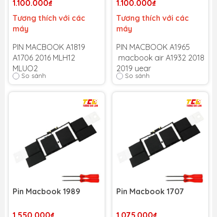
1.100.000₫
1.100.000₫
Tương thích với các
Tương thích với các
máy
máy
PIN MACBOOK A1819
PIN MACBOOK A1965
A1706 2016 MLH12
macbook air A1932 2018
MLUQ2
2019 year
So sánh
So sánh
Bảo hành 6 tháng
-
Bảo hành 6 tháng
-
Cam kết bảo hành uy tín
Cam kết bảo hành uy tín
toàn quốc!
toàn quốc!
Lỗi 1 đổi 1 trong suốt thời
Lỗi 1 đổi 1 trong suốt thời
gian bảo hành
gian bảo hành
Pin Macbook 1989
Pin Macbook 1707
1.550.000₫
1.075.000₫