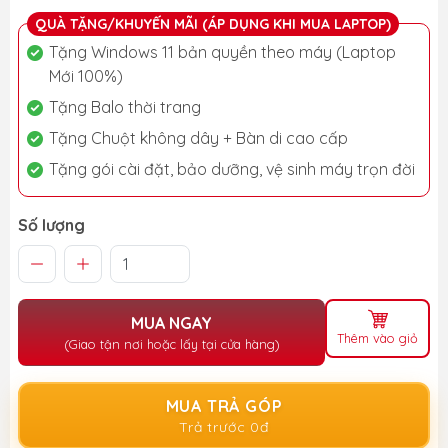
QUÀ TẶNG/KHUYẾN MÃI (ÁP DỤNG KHI MUA LAPTOP)
Tặng Windows 11 bản quyền theo máy (Laptop
Mới 100%)
Tặng Balo thời trang
Tặng Chuột không dây + Bàn di cao cấp
Tặng gói cài đặt, bảo dưỡng, vệ sinh máy trọn đời
Số lượng
MUA NGAY
Thêm vào giỏ
(Giao tận nơi hoặc lấy tại cửa hàng)
MUA TRẢ GÓP
Trả trước 0đ