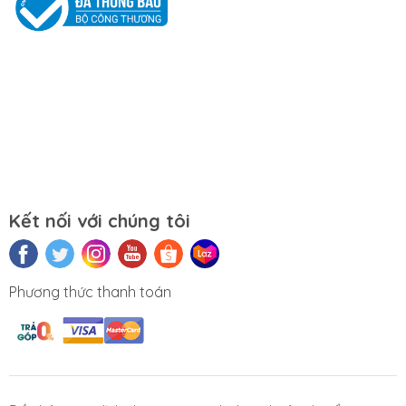
Mọi yêu cầu đặt hàng, hỗ trợ tư vấn sản
phẩm xin liên hệ qua hotline:
0911390666 – 02438684912
Hoặc qua trực tiếp cửa hàng:
Địa chỉ: Số 153 Lê Thanh Nghị- Phường
Đồng Tâm- Quận Hai Bà Trưng- Hà Nội.
Kết nối với chúng tôi
Website:
https://tuongchilam.com
Phương thức thanh toán