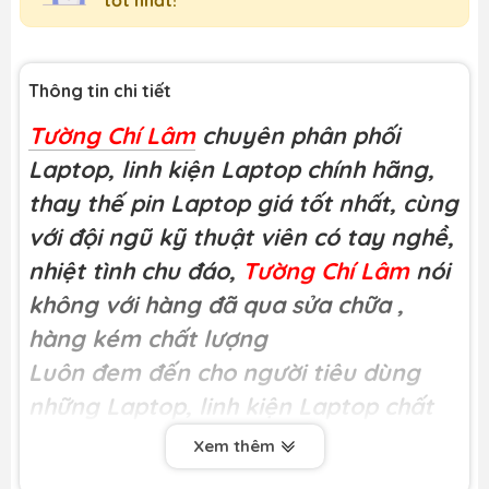
Thông tin chi tiết
Tường Chí Lâm
chuyên phân phối
Laptop, linh kiện Laptop chính hãng,
thay thế pin Laptop giá tốt nhất, cùng
với đội ngũ kỹ thuật viên có tay nghề,
nhiệt tình chu đáo,
Tường Chí Lâm
nói
không với hàng đã qua sửa chữa
,
hàng kém chất lượng
Luôn đem đến cho người tiêu dùng
những Laptop, linh kiện Laptop chất
lượng
Xem thêm
Miễn phí công thay tại
Tường Chí Lâm