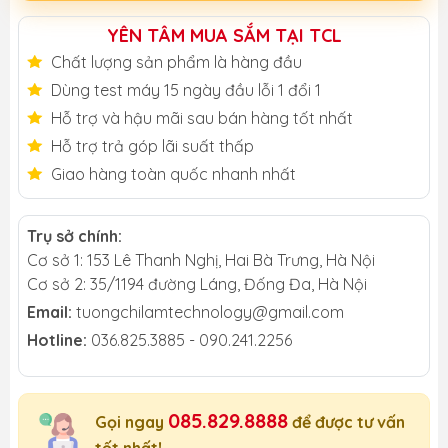
YÊN TÂM MUA SẮM TẠI TCL
Chất lượng sản phẩm là hàng đầu
Dùng test máy 15 ngày đầu lỗi 1 đổi 1
Hỗ trợ và hậu mãi sau bán hàng tốt nhất
Hỗ trợ trả góp lãi suất thấp
Giao hàng toàn quốc nhanh nhất
Trụ sở chính:
Cơ sở 1: 153 Lê Thanh Nghị, Hai Bà Trưng, Hà Nội
Cơ sở 2: 35/1194 đường Láng, Đống Đa, Hà Nội
Email:
tuongchilamtechnology@gmail.com
Hotline:
036.825.3885 - 090.241.2256
085.829.8888
Gọi ngay
để được tư vấn
tốt nhất!