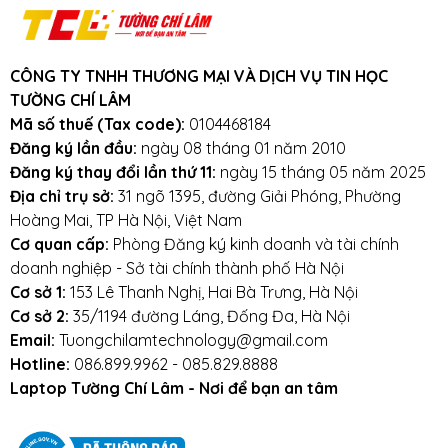
3km.
Cam kết:
Tường Chí Lâm
chỉ bán hàng
chất lượng cao. Với tiêu chí chất lượng là
CÔNG TY TNHH THƯƠNG MẠI VÀ DỊCH VỤ TIN HỌC
hàng đầu, chúng thôi cam kết không bán
TƯỜNG CHÍ LÂM
hàng kém chất lượng, gây ảnh hưởng
Mã số thuế (Tax code):
0104468184
đến laptop của khách hàng.
Tường Chí
Đăng ký lần đầu:
ngày 08 tháng 01 năm 2010
Đăng ký thay đổi lần thứ 11:
ngày 15 tháng 05 năm 2025
Lâm
– Điểm 10 cho sự tin cậy
Địa chỉ trụ sở:
31 ngõ 1395, đường Giải Phóng, Phường
Lưu ý khi sử dụng pin laptop:
Hoàng Mai, TP Hà Nội, Việt Nam
Cơ quan cấp:
Phòng Đăng ký kinh doanh và tài chính
Tránh pin bị va đập, rơi vỡ, móp méo, tác
doanh nghiệp - Sở tài chính thành phố Hà Nội
động vật lý bên ngoài vào
Cơ sở 1:
153 Lê Thanh Nghị, Hai Bà Trưng, Hà Nội
Cơ sở 2:
35/1194 đường Láng, Đống Đa, Hà Nội
Tránh pin tiếp xúc với nước.
Email:
Tuongchilamtechnology@gmail.com
Hotline:
086.899.9962 - 085.829.8888
Tắt các ứng dụng không cần thiết khi sử dụng
Laptop Tường Chí Lâm - Nơi để bạn an tâm
laptop.
Tắt máy khi không sử dụng.